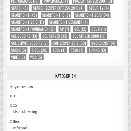
PERFORMANCE
(10)
POWERSHELL
(4)
PROJECT SERVER 2007
(3)
SEARCH
(6)
SEARCH SERVER EXPRESS 2010
(4)
SECURITY
(4)
SHAREPOINT
(48)
SHAREPOINT 15
(6)
SHAREPOINT 2010
(54)
SHAREPOINT 2013
(17)
SHAREPOINT DESIGNER
(4)
SHAREPOINT FOUNDATION
(17)
SP
(7)
SQL
(12)
SQL 11
(11)
SQL 2008 R2
(13)
SQL SERVER
(33)
SQL SERVER 2008
(10)
SQL SERVER 2008 R2
(7)
SQL SERVER 2012
(30)
SUCHDIENST
(4)
SUCHE
(6)
T-SQL
(36)
TOOL
(4)
TSQL
(7)
TUNING
(13)
VIDEO
(6)
WSS
(5)
KATEGORIEN
Allgemeines
IIS
OCS
Live Meeting
Office
Infopath