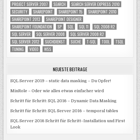
PROJECT SERVER 2007
SEARCH
SEARCH SERVER EXPRESS 2010
SECURITY
SHAREPOINT
SHAREPOINT 15
SHAREPOINT 2010
SHAREPOINT 2013
SHAREPOINT DESIGNER
SHAREPOINT FOUNDATION
SP
SQL
SQL 11
SQL 2008 R2
SQL SERVER
SQL SERVER 2008
SQL SERVER 2008 R2
SQL SERVER 2012
SUCHDIENST
SUCHE
T-SQL
TOOL
TSQL
TUNING
VIDEO
WSS
NEUESTE BEITRÄGE
SQL Server 2019 – static data masking – Du Opfer!
MinRole – Oder wie alles etwas einfacher wird
Schritt für Schritt: SQL 2016 – Dynamic Data Masking
Schritt für Schritt: SQL Server 2016 – temporal tables
SQL Server 2016 Schritt für Schritt–Installation und First
Look