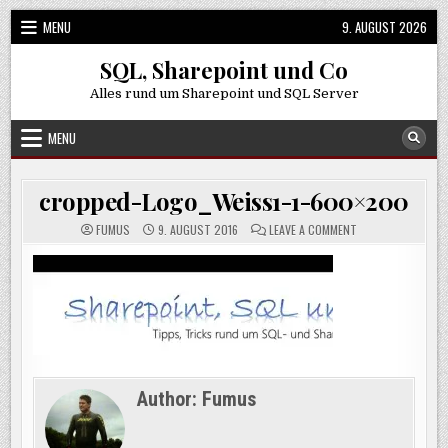
Skip
MENU
9. AUGUST 2026
to
content
SQL, Sharepoint und Co
Alles rund um Sharepoint und SQL Server
MENU
cropped-Logo_Weiss1-1-600×200
ON
FUMUS
9. AUGUST 2016
LEAVE A COMMENT
CROPPED-
LOGO_WEISS1-
1-
600×200
Author:
Fumus