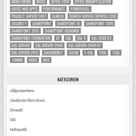
MONITORING
MOSS
OFFICE 2010
OFFICE WEBAPPLICATION
OFFICE WEB APPS
PERFORMANCE
POWERSHELL
PROJECT SERVER 2007
SEARCH
SEARCH SERVER EXPRESS 2010
SECURITY
SHAREPOINT
SHAREPOINT 15
SHAREPOINT 2010
SHAREPOINT 2013
SHAREPOINT DESIGNER
SHAREPOINT FOUNDATION
SP
SQL
SQL 11
SQL 2008 R2
SQL SERVER
SQL SERVER 2008
SQL SERVER 2008 R2
SQL SERVER 2012
SUCHDIENST
SUCHE
T-SQL
TOOL
TSQL
TUNING
VIDEO
WSS
KATEGORIEN
Allgemeines
Analysis Services
Denali
IIS
Infopath