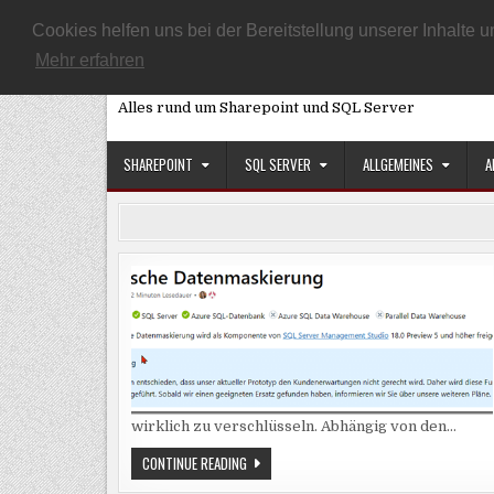
Skip
START
ARTIKEL ÜBERSICHT
DATENSCHUTZEINSTELLUNG
Cookies helfen uns bei der Bereitstellung unserer Inhalt
to
Mehr erfahren
SQL, Sharepoint und Co
content
Alles rund um Sharepoint und SQL Server
SHAREPOINT
SQL SERVER
ALLGEMEINES
A
wirklich zu verschlüsseln. Abhängig von den…
SQL
CONTINUE READING
SERVER
2019