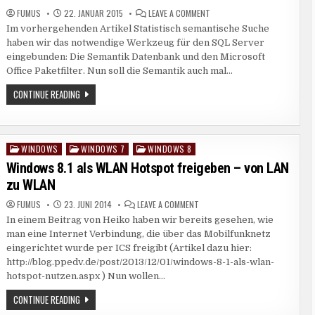
ON
FUMUS
22. JANUAR 2015
LEAVE A COMMENT
VERWANDTSCHAFTSSUCHE
Im vorhergehenden Artikel Statistisch semantische Suche
–
FUNKTIONEN
haben wir das notwendige Werkzeug für den SQL Server
ZUR
STATISTISCH
eingebunden: Die Semantik Datenbank und den Microsoft
SEMANTISCHE
Office Paketfilter. Nun soll die Semantik auch mal…
SUCHE
VERWANDTSCHAFTSSUCHE
CONTINUE READING
–
FUNKTIONEN
ZUR
STATISTISCH
SEMANTISCHE
SUCHE
WINDOWS
WINDOWS 7
WINDOWS 8
Posted
in
Windows 8.1 als WLAN Hotspot freigeben – von LAN
zu WLAN
ON
FUMUS
23. JUNI 2014
LEAVE A COMMENT
WINDOWS
In einem Beitrag von Heiko haben wir bereits gesehen, wie
8.1
ALS
man eine Internet Verbindung, die über das Mobilfunknetz
WLAN
HOTSPOT
eingerichtet wurde per ICS freigibt (Artikel dazu hier:
FREIGEBEN
http://blog.ppedv.de/post/2013/12/01/windows-8-1-als-wlan-
–
VON
hotspot-nutzen.aspx ) Nun wollen…
LAN
ZU
WLAN
WINDOWS
CONTINUE READING
8.1