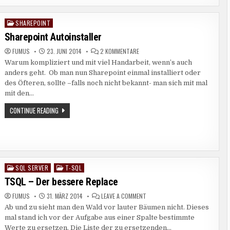
ALS
WLAN
HOTSPOT
FREIGEBEN
SHAREPOINT
Posted
–
in
VON
Sharepoint Autoinstaller
LAN
ZU
ZU
FUMUS
23. JUNI 2014
2 KOMMENTARE
WLAN
SHAREPOINT
Warum kompliziert und mit viel Handarbeit, wenn’s auch
AUTOINSTALLER
anders geht. Ob man nun Sharepoint einmal installiert oder
des Öfteren, sollte –falls noch nicht bekannt- man sich mit mal
mit den…
SHAREPOINT
CONTINUE READING
AUTOINSTALLER
SQL SERVER
T-SQL
Posted
in
TSQL – Der bessere Replace
ON
FUMUS
31. MÄRZ 2014
LEAVE A COMMENT
TSQL
Ab und zu sieht man den Wald vor lauter Bäumen nicht. Dieses
–
DER
mal stand ich vor der Aufgabe aus einer Spalte bestimmte
BESSERE
REPLACE
Werte zu ersetzen. Die Liste der zu ersetzenden…