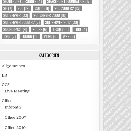
SHAREPOINT DESIGNER
(4)
SHAREPOINT FOUNDATION
(17)
SP
(7)
SQL
(12)
SQL 11
(11)
SQL 2008 R2
(13)
SQL SERVER
(33)
SQL SERVER 2008
(10)
SQL SERVER 2008 R2
(7)
SQL SERVER 2012
(30)
SUCHDIENST
(4)
SUCHE
(6)
T-SQL
(36)
TOOL
(4)
TSQL
(7)
TUNING
(13)
VIDEO
(6)
WSS
(5)
KATEGORIEN
Allgemeines
IIS
OCS
Live Meeting
Office
Infopath
Office 2007
Office 2010