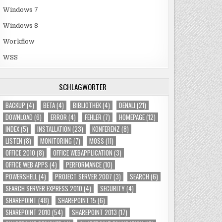
Windows 7
Windows 8
Workflow
WSS
SCHLAGWÖRTER
BACKUP
(4)
BETA
(4)
BIBLIOTHEK
(4)
DENALI
(21)
DOWNLOAD
(6)
ERROR
(4)
FEHLER
(7)
HOMEPAGE
(12)
INDEX
(5)
INSTALLATION
(23)
KONFERENZ
(8)
LISTEN
(8)
MONITORING
(7)
MOSS
(11)
OFFICE 2010
(8)
OFFICE WEBAPPLICATION
(3)
OFFICE WEB APPS
(4)
PERFORMANCE
(10)
POWERSHELL
(4)
PROJECT SERVER 2007
(3)
SEARCH
(6)
SEARCH SERVER EXPRESS 2010
(4)
SECURITY
(4)
SHAREPOINT
(48)
SHAREPOINT 15
(6)
SHAREPOINT 2010
(54)
SHAREPOINT 2013
(17)