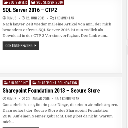
SQL SERVER
SQL SERVER 2016
Posted
in
SQL Server 2016 – CTP2
ZU
FUMUS
12. JUNI 2015
1 KOMMENTAR
SQL
Nach langer Zeit wieder mal eine Artikel von mir.. der mich
SERVER
2016
besonders erfreut. SQL Server 2016 ist nun endlich als
–
CTP2
Download in der CTP 2 Version verfügbar. Den Link zum…
SQL
CONTINUE READING
SERVER
2016
–
CTP2
SHAREPOINT
SHAREPOINT FOUNDATION
Posted
in
Sharepoint Foundation 2013 – Secure Store
ZU
FUMUS
30. JANUAR 2015
1 KOMMENTAR
SHAREPOINT
Ganz ehrlich.. es gibt ein paar Dinge, die einen ziemlich ärgern.
FOUNDATION
2013
Dazu gehört der Secure Store des Sharepoint Foundation
–
SECURE
2013. Auf einen Nenner gebracht. Den gibst da nicht. Warum
STORE
mich…