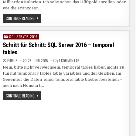
2016
Milliarden Kalorien. Ich sehe schon das Hüftgold anrollen, oder
–
wie die Franzosen…
DYNAMIC
DATA
MASKING
SCHRITT
CONTINUE READING
FÜR
SCHRITT:
SQL
2016
SQL SERVER 2016
Posted
–
DYNAMIC
in
Schritt für Schritt: SQL Server 2016 – temporal
DATA
MASKING
tables
ZU
FUMUS
28. JUNI 2015
1 KOMMENTAR
SCHRITT
Nein, bitte nicht verwechseln: temporal tables haben nichts zu
FÜR
SCHRITT:
tun mit temporary tables table variables und dergleichen. Im
SQL
SERVER
Gegenteil, die Daten einer temporal table bleiben bestehen –
2016
auch nach Neustart….
–
TEMPORAL
TABLES
SCHRITT
CONTINUE READING
FÜR
SCHRITT:
SQL
SERVER
2016
–
TEMPORAL
TABLES