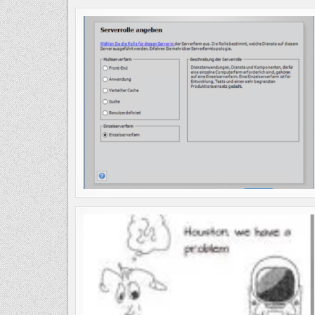
–
STATIC
DATA
MASKING
–
DU
OPFER!