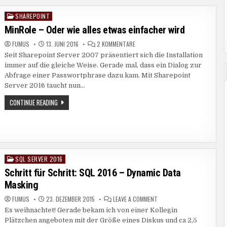
SHAREPOINT
Posted
in
MinRole – Oder wie alles etwas einfacher wird
ZU
FUMUS
13. JUNI 2016
2 KOMMENTARE
MINROLE
Seit Sharepoint Server 2007 präsentiert sich die Installation
–
ODER
immer auf die gleiche Weise. Gerade mal, dass ein Dialog zur
WIE
ALLES
Abfrage einer Passwortphrase dazu kam. Mit Sharepoint
ETWAS
Server 2016 taucht nun…
EINFACHER
WIRD
MINROLE
CONTINUE READING
–
ODER
WIE
ALLES
ETWAS
EINFACHER
WIRD
SQL SERVER 2016
Posted
in
Schritt für Schritt: SQL 2016 – Dynamic Data
Masking
ON
FUMUS
23. DEZEMBER 2015
LEAVE A COMMENT
SCHRITT
Es weihnachtet! Gerade bekam ich von einer Kollegin
FÜR
SCHRITT:
Plätzchen angeboten mit der Größe eines Diskus und ca 2,5
SQL