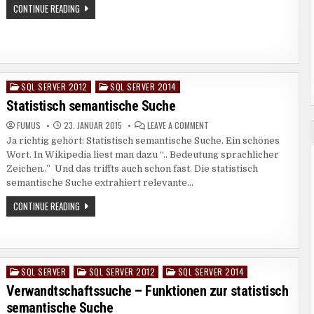
SHAREPOINT
CONTINUE READING
FOUNDATION
2013
–
SECURE
STORE
SQL SERVER 2012
SQL SERVER 2014
Posted
in
Statistisch semantische Suche
ON
FUMUS
23. JANUAR 2015
LEAVE A COMMENT
STATISTISCH
Ja richtig gehört: Statistisch semantische Suche. Ein schönes
SEMANTISCHE
SUCHE
Wort. In Wikipedia liest man dazu “.. Bedeutung sprachlicher
Zeichen..” Und das triffts auch schon fast. Die statistisch
semantische Suche extrahiert relevante…
STATISTISCH
CONTINUE READING
SEMANTISCHE
SUCHE
SQL SERVER
SQL SERVER 2012
SQL SERVER 2014
Posted
in
Verwandtschaftssuche – Funktionen zur statistisch
semantische Suche