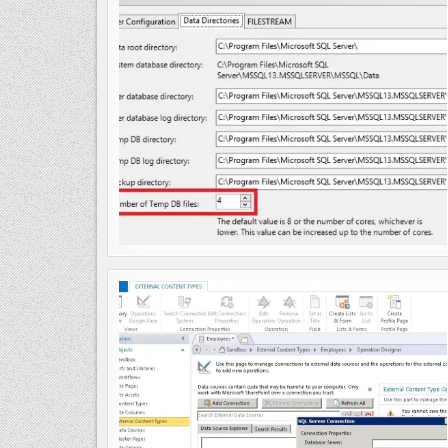
SCHRITT–
INSTALLATION
UND
FIRST
LOOK