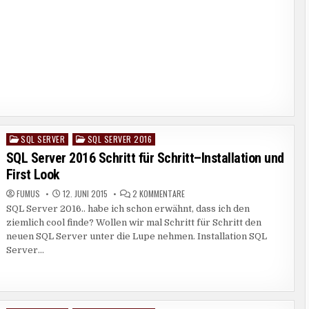
SQL SERVER
SQL SERVER 2016
Posted
in
SQL Server 2016 Schritt für Schritt–Installation und
First Look
ZU
FUMUS
12. JUNI 2015
2 KOMMENTARE
SQL
SQL Server 2016.. habe ich schon erwähnt, dass ich den
SERVER
2016
ziemlich cool finde? Wollen wir mal Schritt für Schritt den
SCHRITT
FÜR
neuen SQL Server unter die Lupe nehmen. Installation SQL
SCHRITT–
Server…
INSTALLATION
UND
FIRST
LOOK