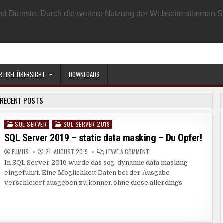
EN BENUTZER
DATENSCHUTZRICHTLINIE
IMPRESSUM
SAMPLE PAGE
e und Dienste. Durch die weitere Nutzung der Webseite stimmen
RTIKEL ÜBERSICHT
DOWNLOADS
RECENT POSTS
SQL SERVER
SQL SERVER 2019
Posted
in
SQL Server 2019 – static data masking – Du Opfer!
ON
FUMUS
21. AUGUST 2019
LEAVE A COMMENT
SQL
In SQL Server 2016 wurde das sog. dynamic data masking
SERVER
2019
eingeführt. Eine Möglichkeit Daten bei der Ausgabe
–
STATIC
verschleiert ausgeben zu können ohne diese allerdings
DATA
MASKING
–
DU
OPFER!