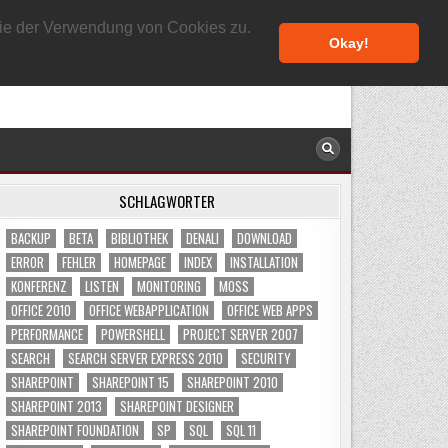
8. AUGUST 2026
 Sie der Verwendung von Cookies zu.
Okay!
SCHLAGWÖRTER
BACKUP
BETA
BIBLIOTHEK
DENALI
DOWNLOAD
ERROR
FEHLER
HOMEPAGE
INDEX
INSTALLATION
KONFERENZ
LISTEN
MONITORING
MOSS
OFFICE 2010
OFFICE WEBAPPLICATION
OFFICE WEB APPS
PERFORMANCE
POWERSHELL
PROJECT SERVER 2007
SEARCH
SEARCH SERVER EXPRESS 2010
SECURITY
SHAREPOINT
SHAREPOINT 15
SHAREPOINT 2010
SHAREPOINT 2013
SHAREPOINT DESIGNER
SHAREPOINT FOUNDATION
SP
SQL
SQL 11