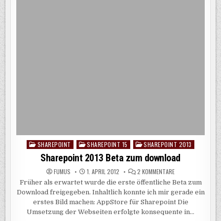
SHAREPOINT
SHAREPOINT 15
SHAREPOINT 2013
Posted
in
Sharepoint 2013 Beta zum download
ZU
FUMUS
1. APRIL 2012
2 KOMMENTARE
SHAREPOINT
Früher als erwartet wurde die erste öffentliche Beta zum
2013
BETA
Download freigegeben. Inhaltlich konnte ich mir gerade ein
ZUM
DOWNLOAD
erstes Bild machen: AppStore für Sharepoint Die
Umsetzung der Webseiten erfolgte konsequente in…