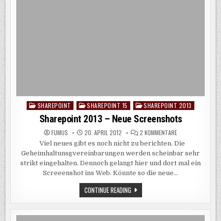
SHAREPOINT
SHAREPOINT 15
SHAREPOINT 2013
Posted
in
Sharepoint 2013 – Neue Screenshots
ZU
FUMUS
20. APRIL 2012
2 KOMMENTARE
SHAREPOINT
Viel neues gibt es noch nicht zu berichten. Die
2013
–
Geheimhaltunsgvereinbarungen werden scheinbar sehr
NEUE
SCREENSHOTS
strikt eingehalten. Dennoch gelangt hier und dort mal ein
Screeenshot ins Web. Könnte so die neue…
SHAREPOINT
CONTINUE READING
2013
–
NEUE
SCREENSHOTS