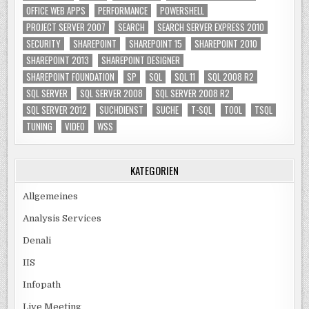
OFFICE WEB APPS
PERFORMANCE
POWERSHELL
PROJECT SERVER 2007
SEARCH
SEARCH SERVER EXPRESS 2010
SECURITY
SHAREPOINT
SHAREPOINT 15
SHAREPOINT 2010
SHAREPOINT 2013
SHAREPOINT DESIGNER
SHAREPOINT FOUNDATION
SP
SQL
SQL 11
SQL 2008 R2
SQL SERVER
SQL SERVER 2008
SQL SERVER 2008 R2
SQL SERVER 2012
SUCHDIENST
SUCHE
T-SQL
TOOL
TSQL
TUNING
VIDEO
WSS
KATEGORIEN
Allgemeines
Analysis Services
Denali
IIS
Infopath
Live Meeting