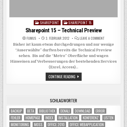
SHAREPOINT
SHAREPOINT 15
Posted
in
Sharepoint 15 – Technical Preview
ON
FUMUS
3. FEBRUAR 2012
LEAVE A COMMENT
SHAREPOINT
Bisher ist kaum etwas durchgedrungen und nur wenige
15
–
“Auserwählte” durften bereits die Technical Preview
TECHNICAL
PREVIEW
sehen. Bis auf die “Metro” Oberfläche und wagen
Hinweisen auf Verbesserungen der bestehenden Services
(Excel, Access)…
SHAREPOINT
CONTINUE READING
15
–
TECHNICAL
PREVIEW
SCHLAGWÖRTER
BACKUP
BETA
BIBLIOTHEK
DENALI
DOWNLOAD
ERROR
FEHLER
HOMEPAGE
INDEX
INSTALLATION
KONFERENZ
LISTEN
MONITORING
MOSS
OFFICE 2010
OFFICE WEBAPPLICATION