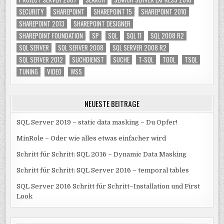
SECURITY
SHAREPOINT
SHAREPOINT 15
SHAREPOINT 2010
SHAREPOINT 2013
SHAREPOINT DESIGNER
SHAREPOINT FOUNDATION
SP
SQL
SQL 11
SQL 2008 R2
SQL SERVER
SQL SERVER 2008
SQL SERVER 2008 R2
SQL SERVER 2012
SUCHDIENST
SUCHE
T-SQL
TOOL
TSQL
TUNING
VIDEO
WSS
NEUESTE BEITRÄGE
SQL Server 2019 – static data masking – Du Opfer!
MinRole – Oder wie alles etwas einfacher wird
Schritt für Schritt: SQL 2016 – Dynamic Data Masking
Schritt für Schritt: SQL Server 2016 – temporal tables
SQL Server 2016 Schritt für Schritt–Installation und First
Look