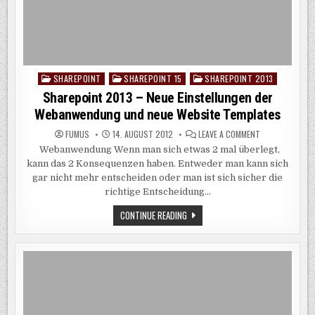
SHAREPOINT
SHAREPOINT 15
SHAREPOINT 2013
Posted
in
Sharepoint 2013 – Neue Einstellungen der
Webanwendung und neue Website Templates
ON
FUMUS
14. AUGUST 2012
LEAVE A COMMENT
SHAREPOINT
Webanwendung Wenn man sich etwas 2 mal überlegt,
2013
–
kann das 2 Konsequenzen haben. Entweder man kann sich
NEUE
EINSTELLUNGEN
gar nicht mehr entscheiden oder man ist sich sicher die
DER
richtige Entscheidung…
WEBANWENDUN
UND
NEUE
SHAREPOINT
CONTINUE READING
WEBSITE
2013
TEMPLATES
–
NEUE
EINSTELLUNGEN
DER
WEBANWENDUNG
UND
NEUE
WEBSITE
TEMPLATES