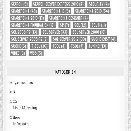
SEARCH
(6)
SEARCH SERVER EXPRESS 2010
(4)
SECURITY
(4)
SHAREPOINT
(48)
SHAREPOINT 15
(6)
SHAREPOINT 2010
(54)
SHAREPOINT 2013
(17)
SHAREPOINT DESIGNER
(4)
SHAREPOINT FOUNDATION
(17)
SP
(7)
SQL
(12)
SQL 11
(11)
SQL 2008 R2
(13)
SQL SERVER
(33)
SQL SERVER 2008
(10)
SQL SERVER 2008 R2
(7)
SQL SERVER 2012
(30)
SUCHDIENST
(4)
SUCHE
(6)
T-SQL
(36)
TOOL
(4)
TSQL
(7)
TUNING
(13)
VIDEO
(6)
WSS
(5)
KATEGORIEN
Allgemeines
IIS
OCS
Live Meeting
Office
Infopath