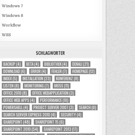
Windows 7
Windows 8
Workflow
WSS
SCHLAGWÖRTER
BACKUP
(4)
BETA
(4)
BIBLIOTHEK
(4)
DENALI
(21)
DOWNLOAD
(6)
ERROR
(4)
FEHLER
(7)
HOMEPAGE
(12)
INDEX
(5)
INSTALLATION
(23)
KONFERENZ
(8)
LISTEN
(8)
MONITORING
(7)
MOSS
(11)
OFFICE 2010
(8)
OFFICE WEBAPPLICATION
(3)
OFFICE WEB APPS
(4)
PERFORMANCE
(10)
POWERSHELL
(4)
PROJECT SERVER 2007
(3)
SEARCH
(6)
SEARCH SERVER EXPRESS 2010
(4)
SECURITY
(4)
SHAREPOINT
(48)
SHAREPOINT 15
(6)
SHAREPOINT 2010
(54)
SHAREPOINT 2013
(17)