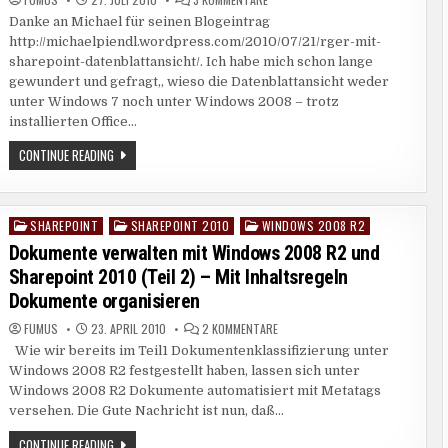
IM
DATENBLATTANSICHT
GESCHÜTZTEN
Danke an Michael für seinen Blogeintrag
GEHT
NICHT
MODUS
http://michaelpiendl.wordpress.com/2010/07/21/rger-mit-
IN
STEHEN
SHAREPOINT
sharepoint-datenblattansicht/. Ich habe mich schon lange
2010
gewundert und gefragt,, wieso die Datenblattansicht weder
unter Windows 7 noch unter Windows 2008 – trotz
installierten Office…
DATENBLATTANSICHT
CONTINUE READING
GEHT
NICHT
IN
SHAREPOINT
2010
SHAREPOINT
SHAREPOINT 2010
WINDOWS 2008 R2
Posted
in
Dokumente verwalten mit Windows 2008 R2 und
Sharepoint 2010 (Teil 2) – Mit Inhaltsregeln
Dokumente organisieren
ZU
FUMUS
23. APRIL 2010
2 KOMMENTARE
DOKUMENTE
Wie wir bereits im Teil1 Dokumentenklassifizierung unter
VERWALTEN
MIT
Windows 2008 R2 festgestellt haben, lassen sich unter
WINDOWS
2008
Windows 2008 R2 Dokumente automatisiert mit Metatags
R2
versehen. Die Gute Nachricht ist nun, daß…
UND
SHAREPOINT
2010
DOKUMENTE
CONTINUE READING
(TEIL