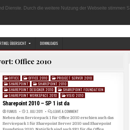
EN BENUTZER
DATENSCHUTZRICHTLINIE
IMPRESSUM
SAMPLE PAGE
e und Dienste. Durch die weitere Nutzung der Webseite stimmen
RTIKEL ÜBERSICHT
DOWNLOADS
ort:
Office 2010
OFFICE
OFFICE 2010
PROJECT SERVER 2010
Posted
SHAREPOINT
SHAREPOINT 2010
in
SHAREPOINT DESIGNER 2010
SHAREPOINT FOUNDATION
SHAREPOINT WORKSPACE 2010
VISIO 2010
Sharepoint 2010 – SP 1 ist da
ON
FUMUS
3. JULI 2011
LEAVE A COMMENT
SHAREPOINT
Neben dem Servicepack 1 für Office 2010 erschien auch das
2010
–
Servicepack 1 für Sharepoint Server 2010 und Sharepoint
SP
1
Foundation 2010. Natürlich sind auch SP1 für die Office