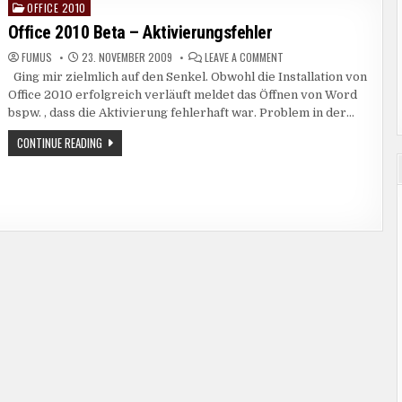
OFFICE 2010
Posted
in
Office 2010 Beta – Aktivierungsfehler
ON
FUMUS
23. NOVEMBER 2009
LEAVE A COMMENT
OFFICE
Ging mir zielmlich auf den Senkel. Obwohl die Installation von
2010
BETA
Office 2010 erfolgreich verläuft meldet das Öffnen von Word
–
AKTIVIERUNGSFEHLER
bspw. , dass die Aktivierung fehlerhaft war. Problem in der…
OFFICE
CONTINUE READING
2010
BETA
–
AKTIVIERUNGSFEHLER