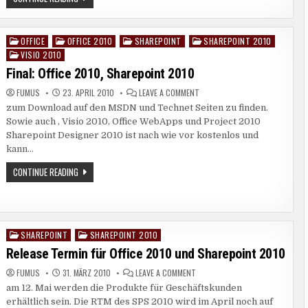
VERWALTEN
2)
MIT
–
WINDOWS
MIT
2008
INHALTSREGELN
R2
OFFICE
OFFICE 2010
SHAREPOINT
SHAREPOINT 2010
DOKUMENTE
Posted
ORGANISIEREN
UND
VISIO 2010
in
SHAREPOINT
2010
Final: Office 2010, Sharepoint 2010
(TEIL
2)
ON
FUMUS
23. APRIL 2010
LEAVE A COMMENT
–
FINAL:
MIT
zum Download auf den MSDN und Technet Seiten zu finden.
OFFICE
INHALTSREGELN
2010,
DOKUMENTE
Sowie auch , Visio 2010, Office WebApps und Project 2010
SHAREPOINT
ORGANISIEREN
2010
Sharepoint Designer 2010 ist nach wie vor kostenlos und
kann…
FINAL:
CONTINUE READING
OFFICE
2010,
SHAREPOINT
2010
SHAREPOINT
SHAREPOINT 2010
Posted
in
Release Termin für Office 2010 und Sharepoint 2010
ON
FUMUS
31. MÄRZ 2010
LEAVE A COMMENT
RELEASE
am 12. Mai werden die Produkte für Geschäftskunden
TERMIN
FÜR
erhältlich sein. Die RTM des SPS 2010 wird im April noch auf
OFFICE