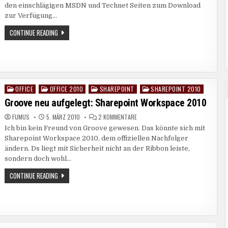
2010
den einschlägigen MSDN und Technet Seiten zum Download
UND
zur Verfügung…
SHAREPOINT
2010
RELEASE
CONTINUE READING
TERMIN
FÜR
OFFICE
2010
UND
SHAREPOINT
2010
OFFICE
OFFICE 2010
SHAREPOINT
SHAREPOINT 2010
Posted
in
Groove neu aufgelegt: Sharepoint Workspace 2010
ZU
FUMUS
5. MÄRZ 2010
2 KOMMENTARE
GROOVE
Ich bin kein Freund von Groove gewesen. Das könnte sich mit
NEU
AUFGELEGT:
Sharepoint Workspace 2010, dem offiziellen Nachfolger
SHAREPOINT
WORKSPACE
ändern. Ds liegt mit Sicherheit nicht an der Ribbon leiste,
2010
sondern doch wohl…
GROOVE
CONTINUE READING
NEU
AUFGELEGT:
SHAREPOINT
WORKSPACE
2010