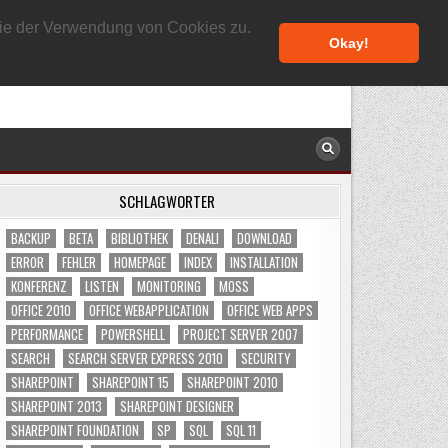
8. AUGUST 2026
 Sie der Verwendung von Cookies zu.
Okay!
SCHLAGWÖRTER
BACKUP
BETA
BIBLIOTHEK
DENALI
DOWNLOAD
ERROR
FEHLER
HOMEPAGE
INDEX
INSTALLATION
KONFERENZ
LISTEN
MONITORING
MOSS
OFFICE 2010
OFFICE WEBAPPLICATION
OFFICE WEB APPS
PERFORMANCE
POWERSHELL
PROJECT SERVER 2007
SEARCH
SEARCH SERVER EXPRESS 2010
SECURITY
SHAREPOINT
SHAREPOINT 15
SHAREPOINT 2010
SHAREPOINT 2013
SHAREPOINT DESIGNER
SHAREPOINT FOUNDATION
SP
SQL
SQL 11