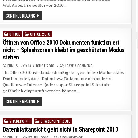
IST
WebApps, ProjectServer 2010,…
DA
SHAREPOINT
CONTINUE READING
2010
–
SP
1
OFFICE
OFFICE 2010
Posted
IST
DA
in
Öffnen von Office 2010 Dokumenten funktioniert
nicht – Splashscreen bleibt im geschützten Modus
stehen
ON
FUMUS
18. AUGUST 2010
LEAVE A COMMENT
ÖFFNEN
In Office 2010 ist standardmäßig der geschütze Modus aktiv.
VON
OFFICE
Das bedeutet, dass Daten bzw. Dokumente aus anderen
2010
DOKUMENTEN
Quellen wie Internet (oder sogar Sharepoint Sites) als
FUNKTIONIERT
gefährlich eingestuft werden können….
NICHT
–
SPLASHSCREEN
ÖFFNEN
CONTINUE READING
BLEIBT
VON
IM
OFFICE
GESCHÜTZTEN
2010
MODUS
DOKUMENTEN
STEHEN
FUNKTIONIERT
SHAREPOINT
SHAREPOINT 2010
Posted
NICHT
in
Datenblattansicht geht nicht in Sharepoint 2010
–
SPLASHSCREEN
BLEIBT
ZU
FUMUS
27. JULI 2010
3 KOMMENTARE