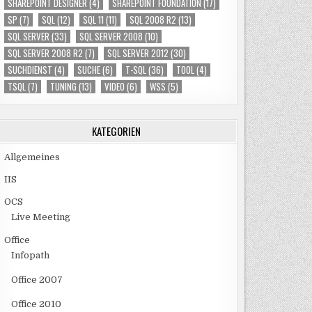
SHAREPOINT DESIGNER
(4)
SHAREPOINT FOUNDATION
(17)
SP
(7)
SQL
(12)
SQL 11
(11)
SQL 2008 R2
(13)
SQL SERVER
(33)
SQL SERVER 2008
(10)
SQL SERVER 2008 R2
(7)
SQL SERVER 2012
(30)
SUCHDIENST
(4)
SUCHE
(6)
T-SQL
(36)
TOOL
(4)
TSQL
(7)
TUNING
(13)
VIDEO
(6)
WSS
(5)
KATEGORIEN
Allgemeines
IIS
OCS
Live Meeting
Office
Infopath
Office 2007
Office 2010