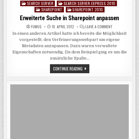
SEARCH SERVER
SEARCH SERVER EXPRESS 2010
Posted
SHAREPOINT
SHAREPOINT 2010
in
Erweiterte Suche in Sharepoint anpassen
ON
FUMUS
18. APRIL 2012
LEAVE A COMMENT
ERWEITERTE
In einen anderen Artikel hatte ich bereits die Möglichkeit
SUCHE
IN
vorgestellt, den Verfeinerungswebpart um eigene
SHAREPOINT
ANPASSEN
Metadaten anzupassen. Dazu waren verwaltete
Eigenschaften notwendig. (In dem Beispiel ging es um die
zusätzliche Spalte…
ERWEITERTE
CONTINUE READING
SUCHE
IN
SHAREPOINT
ANPASSEN