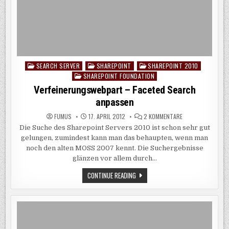
SEARCH SERVER
SHAREPOINT
SHAREPOINT 2010
Posted
SHAREPOINT FOUNDATION
in
Verfeinerungswebpart – Faceted Search
anpassen
ZU
FUMUS
17. APRIL 2012
2 KOMMENTARE
VERFEINERUNGSW
Die Suche des Sharepoint Servers 2010 ist schon sehr gut
–
FACETED
gelungen, zumindest kann man das behaupten, wenn man
SEARCH
ANPASSEN
noch den alten MOSS 2007 kennt. Die Suchergebnisse
glänzen vor allem durch…
VERFEINERUNGSWEBPART
CONTINUE READING
–
FACETED
SEARCH
ANPASSEN