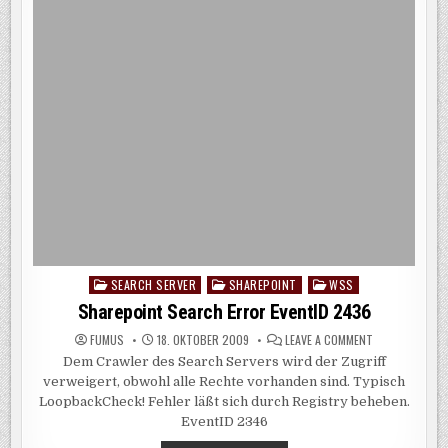
SEARCH SERVER
SHAREPOINT
WSS
Posted
in
Sharepoint Search Error EventID 2436
ON
FUMUS
18. OKTOBER 2009
LEAVE A COMMENT
SHAREPOINT
Dem Crawler des Search Servers wird der Zugriff
SEARCH
ERROR
verweigert, obwohl alle Rechte vorhanden sind. Typisch
EVENTID
2436
LoopbackCheck! Fehler läßt sich durch Registry beheben.
EventID 2346