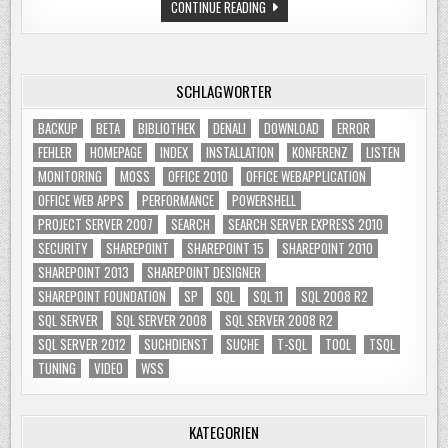
SHAREPOINT
CONTINUE READING
SEARCH
ERROR
EVENTID
2436
SCHLAGWÖRTER
BACKUP
BETA
BIBLIOTHEK
DENALI
DOWNLOAD
ERROR
FEHLER
HOMEPAGE
INDEX
INSTALLATION
KONFERENZ
LISTEN
MONITORING
MOSS
OFFICE 2010
OFFICE WEBAPPLICATION
OFFICE WEB APPS
PERFORMANCE
POWERSHELL
PROJECT SERVER 2007
SEARCH
SEARCH SERVER EXPRESS 2010
SECURITY
SHAREPOINT
SHAREPOINT 15
SHAREPOINT 2010
SHAREPOINT 2013
SHAREPOINT DESIGNER
SHAREPOINT FOUNDATION
SP
SQL
SQL 11
SQL 2008 R2
SQL SERVER
SQL SERVER 2008
SQL SERVER 2008 R2
SQL SERVER 2012
SUCHDIENST
SUCHE
T-SQL
TOOL
TSQL
TUNING
VIDEO
WSS
KATEGORIEN