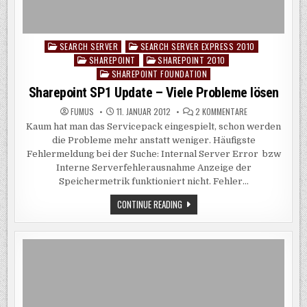
SEARCH SERVER
SEARCH SERVER EXPRESS 2010
Posted
SHAREPOINT
SHAREPOINT 2010
in
SHAREPOINT FOUNDATION
Sharepoint SP1 Update – Viele Probleme lösen
ZU
FUMUS
11. JANUAR 2012
2 KOMMENTARE
SHAREPOINT
Kaum hat man das Servicepack eingespielt, schon werden
SP1
UPDATE
die Probleme mehr anstatt weniger. Häufigste
–
VIELE
Fehlermeldung bei der Suche: Internal Server Error bzw
PROBLEME
Interne Serverfehlerausnahme Anzeige der
LÖSEN
Speichermetrik funktioniert nicht. Fehler…
SHAREPOINT
CONTINUE READING
SP1
UPDATE
–
VIELE
PROBLEME
LÖSEN