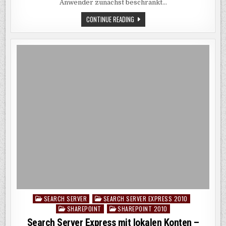
Anwender zunächst beschränkt…
ANDERE
WEBSITES
EINBINDEN
LISTEN
CONTINUE READING
UND
BIBLIOTHEKEN
ALS
WEBPART
IN
ANDERE
WEBSITES
EINBINDEN
SEARCH SERVER
SEARCH SERVER EXPRESS 2010
Posted
SHAREPOINT
SHAREPOINT 2010
in
Search Server Express mit lokalen Konten –