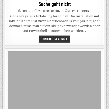
Suche geht nicht
ON
FUMUS
20. FEBRUAR 2012
LEAVE A COMMENT
SEARCH
Ohne Frage: aus Erfahrung lernt man. Die Installation mit
SERVER
EXPRESS
lokalen Konten ist zwar nicht besonders kompliziert, aber
MIT
LOKALEN
dennoch muss man auf ein Skript verwendet werden oder
KONTEN
auf Powershell ausgeweichen werden….
–
SUCHE
GEHT
SEARCH
CONTINUE READING
NICHT
SERVER
EXPRESS
MIT
LOKALEN
KONTEN
–
SUCHE
GEHT
NICHT