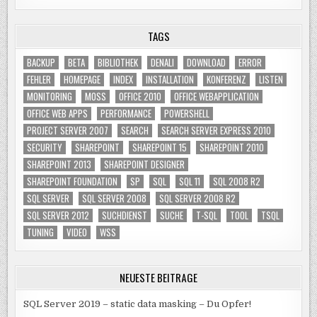
TAGS
BACKUP
BETA
BIBLIOTHEK
DENALI
DOWNLOAD
ERROR
FEHLER
HOMEPAGE
INDEX
INSTALLATION
KONFERENZ
LISTEN
MONITORING
MOSS
OFFICE 2010
OFFICE WEBAPPLICATION
OFFICE WEB APPS
PERFORMANCE
POWERSHELL
PROJECT SERVER 2007
SEARCH
SEARCH SERVER EXPRESS 2010
SECURITY
SHAREPOINT
SHAREPOINT 15
SHAREPOINT 2010
SHAREPOINT 2013
SHAREPOINT DESIGNER
SHAREPOINT FOUNDATION
SP
SQL
SQL 11
SQL 2008 R2
SQL SERVER
SQL SERVER 2008
SQL SERVER 2008 R2
SQL SERVER 2012
SUCHDIENST
SUCHE
T-SQL
TOOL
TSQL
TUNING
VIDEO
WSS
NEUESTE BEITRÄGE
SQL Server 2019 – static data masking – Du Opfer!