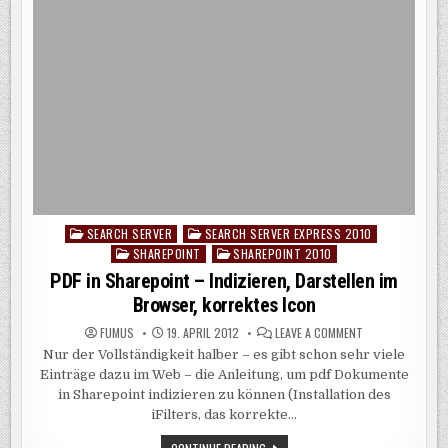
SEARCH SERVER
SEARCH SERVER EXPRESS 2010
Posted
SHAREPOINT
SHAREPOINT 2010
in
PDF in Sharepoint – Indizieren, Darstellen im
Browser, korrektes Icon
ON
FUMUS
19. APRIL 2012
LEAVE A COMMENT
PDF
Nur der Vollständigkeit halber – es gibt schon sehr viele
IN
SHAREPOINT
Einträge dazu im Web – die Anleitung, um pdf Dokumente
–
INDIZIEREN,
in Sharepoint indizieren zu können (Installation des
DARSTELLEN
iFilters, das korrekte…
IM
BROWSER,
KORREKTES
PDF