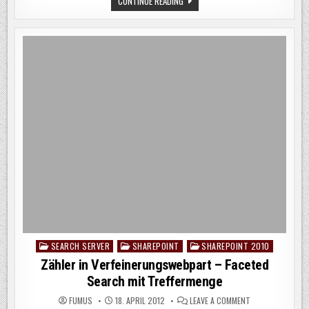
CONTINUE READING
ICON
IN
SHAREPOINT
–
INDIZIEREN,
DARSTELLEN
IM
BROWSER,
KORREKTES
ICON
SEARCH SERVER
SHAREPOINT
SHAREPOINT 2010
Posted
in
Zähler in Verfeinerungswebpart – Faceted
Search mit Treffermenge
ON
FUMUS
18. APRIL 2012
LEAVE A COMMENT
ZÄHLER