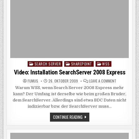
SEARCH SERVER
SHAREPOINT
WSS
Posted
in
Video: Installation SearchServer 2008 Express
ON
FUMUS
26. OKTOBER 2009
LEAVE A COMMENT
VIDEO:
Warum WSS, wenn Search Server 2008 Express mehr
INSTALLATION
SEARCHSERVE
kann? Der Umfang ist derselbe wie beim großen Bruder,
2008
EXPRESS
dem SearchServer. Allerdings sind etwa BDC Daten nicht
indizierbar bzw. der SearchServer muss…
VIDEO:
CONTINUE READING
INSTALLATION
SEARCHSERVER
2008
EXPRESS