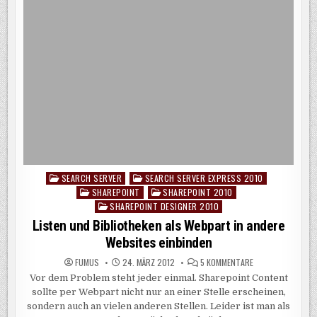
SEARCH SERVER
SEARCH SERVER EXPRESS 2010
Posted
SHAREPOINT
SHAREPOINT 2010
in
SHAREPOINT DESIGNER 2010
Listen und Bibliotheken als Webpart in andere
Websites einbinden
ZU
FUMUS
24. MÄRZ 2012
5 KOMMENTARE
LISTEN
Vor dem Problem steht jeder einmal. Sharepoint Content
UND
BIBLIOTHEKEN
sollte per Webpart nicht nur an einer Stelle erscheinen,
ALS
WEBPART
sondern auch an vielen anderen Stellen. Leider ist man als
IN