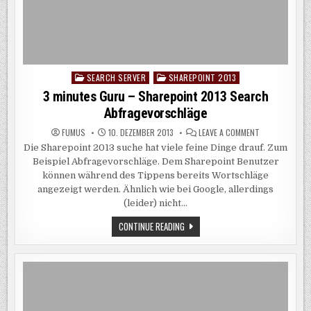
SEARCH SERVER
SHAREPOINT 2013
Posted
in
3 minutes Guru – Sharepoint 2013 Search
Abfragevorschläge
ON
FUMUS
10. DEZEMBER 2013
LEAVE A COMMENT
3
Die Sharepoint 2013 suche hat viele feine Dinge drauf. Zum
MINUTES
GURU
Beispiel Abfragevorschläge. Dem Sharepoint Benutzer
–
SHAREPOINT
können während des Tippens bereits Wortschläge
2013
angezeigt werden. Ähnlich wie bei Google, allerdings
SEARCH
ABFRAGEVORSC
(leider) nicht…
3
CONTINUE READING
MINUTES
GURU
–
SHAREPOINT
2013
SEARCH
ABFRAGEVORSCHLÄGE