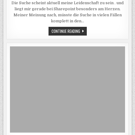
Die Suche scheint aktuell meine Leidenschaft zu sein . und
IN
VERFEINERUNGS
liegt mir gerade bei Sharepoint besonders am Herzen.
–
FACETED
Meiner Meinung nach, müsste die Suche in vielen Fällen
SEARCH
komplett in den…
MIT
TREFFERMENGE
ZÄHLER
CONTINUE READING
IN
VERFEINERUNGSWEBPART
–
FACETED
SEARCH
MIT
TREFFERMENGE