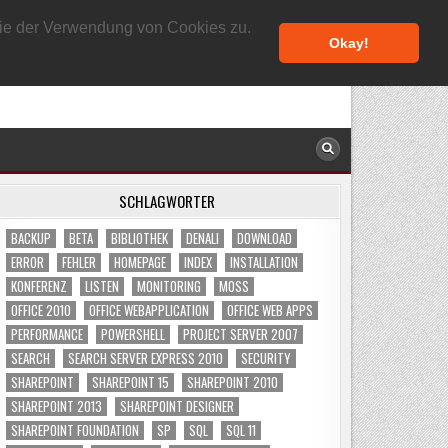
6. AUGUST 2026
 Sie der Verwendung von Cookies zu.
Okay!
SCHLAGWÖRTER
BACKUP
BETA
BIBLIOTHEK
DENALI
DOWNLOAD
ERROR
FEHLER
HOMEPAGE
INDEX
INSTALLATION
KONFERENZ
LISTEN
MONITORING
MOSS
OFFICE 2010
OFFICE WEBAPPLICATION
OFFICE WEB APPS
PERFORMANCE
POWERSHELL
PROJECT SERVER 2007
SEARCH
SEARCH SERVER EXPRESS 2010
SECURITY
SHAREPOINT
SHAREPOINT 15
SHAREPOINT 2010
SHAREPOINT 2013
SHAREPOINT DESIGNER
SHAREPOINT FOUNDATION
SP
SQL
SQL 11