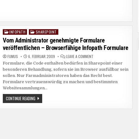
NEIN
FORM
–
SERVICES
PROBLEM
MIT
MIT
BOOLEAN
WORKFLOWS
WERTEN
IN
FORM
SERVICES
INFOPATH
SHAREPOINT
MIT
Posted
BOOLEAN
in
Vom Administrator genehmigte Formulare
WERTEN
veröffentlichen – Browserfähige Infopath Formulare
ON
FUMUS
6. FEBRUAR 2009
LEAVE A COMMENT
VOM
Formulare, die Code enthalten bedürfen in Sharepoint einer
ADMINISTRATOR
GENEHMIGTE
besonderen Behandlung, sofern sie im Browser ausfüllbar sein
FORMULARE
VERÖFFENTLICHEN
sollen. Nur Farmadministratoren haben das Recht best.
–
Formulare vertrauenswürdig zu machen und bestimmten
BROWSERFÄHIGE
INFOPATH
Websitesammlungen…
FORMULARE
VOM
CONTINUE READING
ADMINISTRATOR
GENEHMIGTE
FORMULARE
VERÖFFENTLICHEN
–
BROWSERFÄHIGE
INFOPATH
FORMULARE