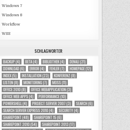
Windows 7
Windows 8
Workflow
WSS
SCHLAGWÖRTER
BACKUP
(4)
BETA
(4)
BIBLIOTHEK
(4)
DENALI
(21)
DOWNLOAD
(6)
ERROR
(4)
FEHLER
(7)
HOMEPAGE
(12)
INDEX
(5)
INSTALLATION
(23)
KONFERENZ
(8)
LISTEN
(8)
MONITORING
(7)
MOSS
(11)
OFFICE 2010
(8)
OFFICE WEBAPPLICATION
(3)
OFFICE WEB APPS
(4)
PERFORMANCE
(10)
POWERSHELL
(4)
PROJECT SERVER 2007
(3)
SEARCH
(6)
SEARCH SERVER EXPRESS 2010
(4)
SECURITY
(4)
SHAREPOINT
(48)
SHAREPOINT 15
(6)
SHAREPOINT 2010
(54)
SHAREPOINT 2013
(17)