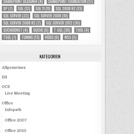
SHAREPOINT DESIGNER
(4)
SHAREPOINT FOUNDATION
(17)
SP
(7)
SQL
(12)
SQL 11
(11)
SQL 2008 R2
(13)
SQL SERVER
(33)
SQL SERVER 2008
(10)
SQL SERVER 2008 R2
(7)
SQL SERVER 2012
(30)
SUCHDIENST
(4)
SUCHE
(6)
T-SQL
(36)
TOOL
(4)
TSQL
(7)
TUNING
(13)
VIDEO
(6)
WSS
(5)
KATEGORIEN
Allgemeines
IIS
OCS
Live Meeting
Office
Infopath
Office 2007
Office 2010