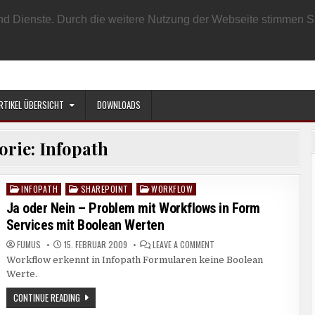
EN BENUTZER
DATENSCHUTZRICHTLINIE
IMPRESSUM
SAMPLE PAGE
e und Dienste. Durch die weitere Nutzung der Webseite stimmen
RTIKEL ÜBERSICHT
DOWNLOADS
orie:
Infopath
INFOPATH
SHAREPOINT
WORKFLOW
Posted
in
Ja oder Nein – Problem mit Workflows in Form
Services mit Boolean Werten
ON
FUMUS
15. FEBRUAR 2009
LEAVE A COMMENT
JA
Workflow erkennt in Infopath Formularen keine Boolean
ODER
NEIN
Werte.
–
PROBLEM
MIT
JA
CONTINUE READING
WORKFLOWS
ODER
IN