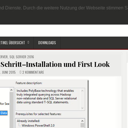
EN BENUTZER
DATENSCHUTZRICHTLINIE
IMPRESSUM
SAMPLE PAGE
e und Dienste. Durch die weitere Nutzung der Webseite stimmen
RTIKEL ÜBERSICHT
DOWNLOADS
ED
ERVER
,
SQL SERVER 2016
 Schritt–Installation und First Look
ZU
. JUNI 2015
2 KOMMENTARE
SQL
SERVER
2016
SCHRITT
FÜR
SCHRITT–
INSTALLATION
UND
FIRST
LOOK