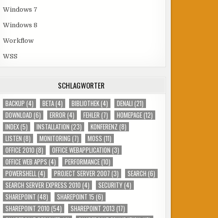
Windows 7
Windows 8
Workflow
WSS
SCHLAGWÖRTER
BACKUP
(4)
BETA
(4)
BIBLIOTHEK
(4)
DENALI
(21)
DOWNLOAD
(6)
ERROR
(4)
FEHLER
(7)
HOMEPAGE
(12)
INDEX
(5)
INSTALLATION
(23)
KONFERENZ
(8)
LISTEN
(8)
MONITORING
(7)
MOSS
(11)
OFFICE 2010
(8)
OFFICE WEBAPPLICATION
(3)
OFFICE WEB APPS
(4)
PERFORMANCE
(10)
POWERSHELL
(4)
PROJECT SERVER 2007
(3)
SEARCH
(6)
SEARCH SERVER EXPRESS 2010
(4)
SECURITY
(4)
SHAREPOINT
(48)
SHAREPOINT 15
(6)
SHAREPOINT 2010
(54)
SHAREPOINT 2013
(17)