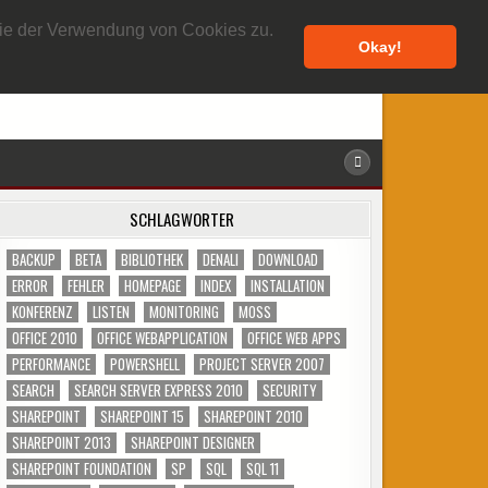
7. AUGUST 2026
 Sie der Verwendung von Cookies zu.
Okay!
SCHLAGWÖRTER
BACKUP
BETA
BIBLIOTHEK
DENALI
DOWNLOAD
ERROR
FEHLER
HOMEPAGE
INDEX
INSTALLATION
KONFERENZ
LISTEN
MONITORING
MOSS
OFFICE 2010
OFFICE WEBAPPLICATION
OFFICE WEB APPS
PERFORMANCE
POWERSHELL
PROJECT SERVER 2007
SEARCH
SEARCH SERVER EXPRESS 2010
SECURITY
SHAREPOINT
SHAREPOINT 15
SHAREPOINT 2010
SHAREPOINT 2013
SHAREPOINT DESIGNER
SHAREPOINT FOUNDATION
SP
SQL
SQL 11