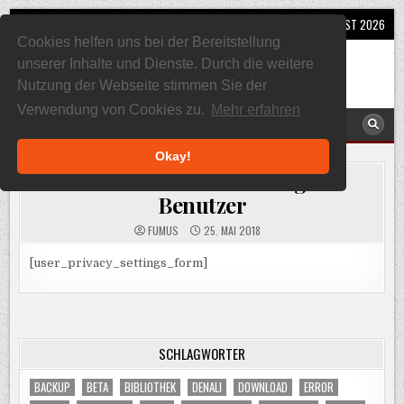
Skip
MENU
6. AUGUST 2026
to
Cookies helfen uns bei der Bereitstellung
content
SQL, Sharepoint und Co
unserer Inhalte und Dienste. Durch die weitere
Alles rund um Sharepoint und SQL Server
Nutzung der Webseite stimmen Sie der
Verwendung von Cookies zu.
Mehr erfahren
MENU
Okay!
Datenschutzeinstellungen
Benutzer
FUMUS
25. MAI 2018
[user_privacy_settings_form]
SCHLAGWÖRTER
BACKUP
BETA
BIBLIOTHEK
DENALI
DOWNLOAD
ERROR