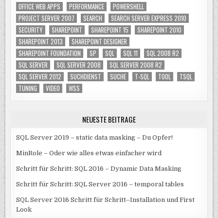
OFFICE WEB APPS
PERFORMANCE
POWERSHELL
PROJECT SERVER 2007
SEARCH
SEARCH SERVER EXPRESS 2010
SECURITY
SHAREPOINT
SHAREPOINT 15
SHAREPOINT 2010
SHAREPOINT 2013
SHAREPOINT DESIGNER
SHAREPOINT FOUNDATION
SP
SQL
SQL 11
SQL 2008 R2
SQL SERVER
SQL SERVER 2008
SQL SERVER 2008 R2
SQL SERVER 2012
SUCHDIENST
SUCHE
T-SQL
TOOL
TSQL
TUNING
VIDEO
WSS
NEUESTE BEITRÄGE
SQL Server 2019 – static data masking – Du Opfer!
MinRole – Oder wie alles etwas einfacher wird
Schritt für Schritt: SQL 2016 – Dynamic Data Masking
Schritt für Schritt: SQL Server 2016 – temporal tables
SQL Server 2016 Schritt für Schritt–Installation und First
Look