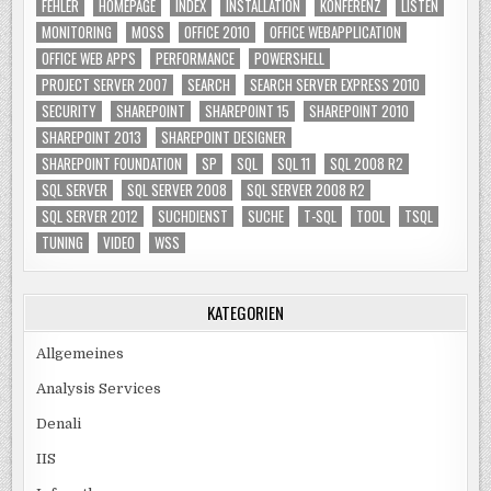
FEHLER
HOMEPAGE
INDEX
INSTALLATION
KONFERENZ
LISTEN
MONITORING
MOSS
OFFICE 2010
OFFICE WEBAPPLICATION
OFFICE WEB APPS
PERFORMANCE
POWERSHELL
PROJECT SERVER 2007
SEARCH
SEARCH SERVER EXPRESS 2010
SECURITY
SHAREPOINT
SHAREPOINT 15
SHAREPOINT 2010
SHAREPOINT 2013
SHAREPOINT DESIGNER
SHAREPOINT FOUNDATION
SP
SQL
SQL 11
SQL 2008 R2
SQL SERVER
SQL SERVER 2008
SQL SERVER 2008 R2
SQL SERVER 2012
SUCHDIENST
SUCHE
T-SQL
TOOL
TSQL
TUNING
VIDEO
WSS
KATEGORIEN
Allgemeines
Analysis Services
Denali
IIS