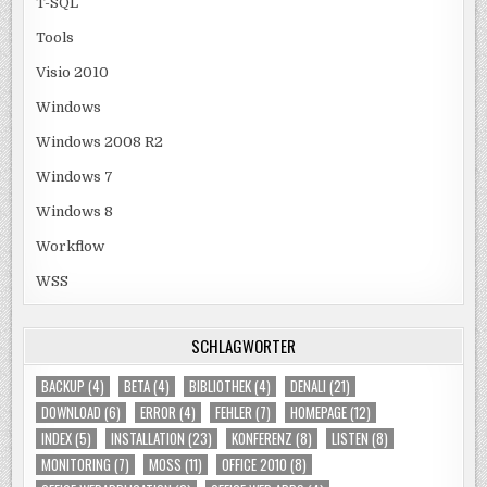
T-SQL
Tools
Visio 2010
Windows
Windows 2008 R2
Windows 7
Windows 8
Workflow
WSS
SCHLAGWÖRTER
BACKUP
(4)
BETA
(4)
BIBLIOTHEK
(4)
DENALI
(21)
DOWNLOAD
(6)
ERROR
(4)
FEHLER
(7)
HOMEPAGE
(12)
INDEX
(5)
INSTALLATION
(23)
KONFERENZ
(8)
LISTEN
(8)
MONITORING
(7)
MOSS
(11)
OFFICE 2010
(8)