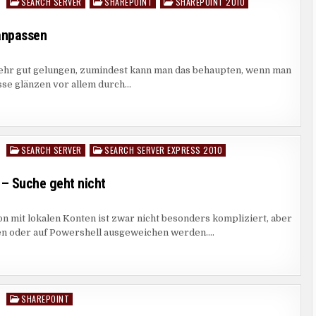
SEARCH SERVER
SHAREPOINT
SHAREPOINT 2010
Posted
in
anpassen
NGSWEBPART
sehr gut gelungen, zumindest kann man das behaupten, wenn man
sse glänzen vor allem durch…
SEARCH SERVER
SEARCH SERVER EXPRESS 2010
Posted
in
 – Suche geht nicht
CH
ion mit lokalen Konten ist zwar nicht besonders kompliziert, aber
R
SS
en oder auf Powershell ausgeweichen werden….
EN
EN
E
SHAREPOINT
Posted
in