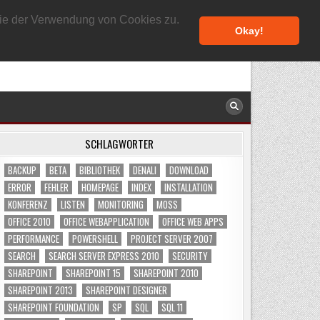
9. AUGUST 2026
 Sie der Verwendung von Cookies zu.
Okay!
SCHLAGWÖRTER
BACKUP
BETA
BIBLIOTHEK
DENALI
DOWNLOAD
ERROR
FEHLER
HOMEPAGE
INDEX
INSTALLATION
KONFERENZ
LISTEN
MONITORING
MOSS
OFFICE 2010
OFFICE WEBAPPLICATION
OFFICE WEB APPS
PERFORMANCE
POWERSHELL
PROJECT SERVER 2007
SEARCH
SEARCH SERVER EXPRESS 2010
SECURITY
SHAREPOINT
SHAREPOINT 15
SHAREPOINT 2010
SHAREPOINT 2013
SHAREPOINT DESIGNER
SHAREPOINT FOUNDATION
SP
SQL
SQL 11