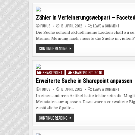
–
SHAREPOINT
2013
SEARCH
Zähler in Verfeinerungswebpart – Facete
ABFRAGEVORSCHLÄGE
ON
FUMUS
18. APRIL 2012
LEAVE A COMMENT
ZÄHLER
Die Suche scheint aktuell meine Leidenschaft zu se
IN
VERFEINE
Meiner Meinung nach, müsste die Suche in vielen F
–
FACETED
SEARCH
ZÄHLER
CONTINUE READING
MIT
IN
TREFFERM
VERFEINERUNGSWEBPART
–
FACETED
SEARCH
MIT
SHAREPOINT
SHAREPOINT 2010
TREFFERMENGE
Erweiterte Suche in Sharepoint anpassen
ON
FUMUS
18. APRIL 2012
LEAVE A COMMENT
ERWEITER
In einen anderen Artikel hatte ich bereits die Mög
SUCHE
IN
Metadaten anzupassen. Dazu waren verwaltete Eige
SHAREPOI
ANPASSEN
zusätzliche Spalte…
ERWEITERTE
CONTINUE READING
SUCHE
IN
SHAREPOINT
ANPASSEN