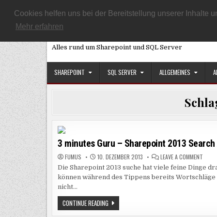
Skip
START
ARTIKEL ÜBERSICHT
DATENSCHUTZEINSTELLUNG
Cookies helfen uns bei der Bereitstellung unserer Inhalt
to
Mehr erfahren
SQL, Sharepoint und Co
content
Alles rund um Sharepoint und SQL Server
SHAREPOINT
SQL SERVER
ALLGEMEINES
A
Schla
3 minutes Guru – Sharepoint 2013 Search
ON
FUMUS
10. DEZEMBER 2013
LEAVE A COMMENT
3
Die Sharepoint 2013 suche hat viele feine Dinge d
MINU
GURU
können während des Tippens bereits Wortschläge an
–
SHAR
nicht…
2013
SEAR
3
CONTINUE READING
ABFR
MINUTES
GURU