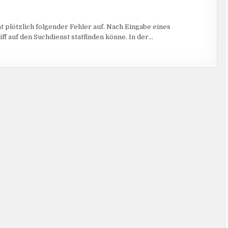
OINT
t plötzlich folgender Fehler auf. Nach Eingabe eines
ENST
ff auf den Suchdienst statfinden könne. In der…
EMODUS