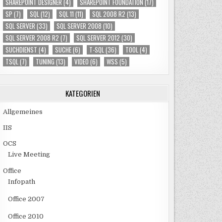
SHAREPOINT DESIGNER
(4)
SHAREPOINT FOUNDATION
(17)
SP
(7)
SQL
(12)
SQL 11
(11)
SQL 2008 R2
(13)
SQL SERVER
(33)
SQL SERVER 2008
(10)
SQL SERVER 2008 R2
(7)
SQL SERVER 2012
(30)
SUCHDIENST
(4)
SUCHE
(6)
T-SQL
(36)
TOOL
(4)
TSQL
(7)
TUNING
(13)
VIDEO
(6)
WSS
(5)
KATEGORIEN
Allgemeines
IIS
OCS
Live Meeting
Office
Infopath
Office 2007
Office 2010