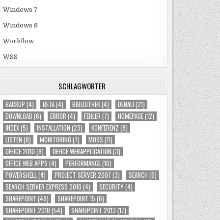
Windows 7
Windows 8
Workflow
WSS
SCHLAGWÖRTER
BACKUP
(4)
BETA
(4)
BIBLIOTHEK
(4)
DENALI
(21)
DOWNLOAD
(6)
ERROR
(4)
FEHLER
(7)
HOMEPAGE
(12)
INDEX
(5)
INSTALLATION
(23)
KONFERENZ
(8)
LISTEN
(8)
MONITORING
(7)
MOSS
(11)
OFFICE 2010
(8)
OFFICE WEBAPPLICATION
(3)
OFFICE WEB APPS
(4)
PERFORMANCE
(10)
POWERSHELL
(4)
PROJECT SERVER 2007
(3)
SEARCH
(6)
SEARCH SERVER EXPRESS 2010
(4)
SECURITY
(4)
SHAREPOINT
(48)
SHAREPOINT 15
(6)
SHAREPOINT 2010
(54)
SHAREPOINT 2013
(17)