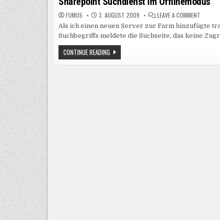
Sharepoint Suchdienst im Offlinemodus
SUCHE
GEHT
ON
FUMUS
3. AUGUST 2009
NICHT
LEAVE A COMMENT
SHAREP
Als ich einen neuen Server zur Farm hinzufügte tra
SUCHDI
IM
Suchbegriffs meldete die Suchseite, das keine Zugri
OFFLIN
SHAREPOINT
CONTINUE READING
SUCHDIENST
IM
OFFLINEMODUS