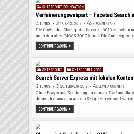
SHAREPOINT FOUNDATION
Verfeinerungswebpart – Faceted Search 
ZU
FUMUS
17. APRIL 2012
2 KOMMENTARE
VERFEINERU
Die Suche des Sharepoint Servers 2010 ist schon 
–
FACETED
noch den alten MOSS 2007 kennt. Die Suchergebni
SEARCH
ANPASSEN
VERFEINERUNGSWEBPART
CONTINUE READING
–
FACETED
SEARCH
ANPASSEN
SHAREPOINT
SHAREPOINT 2010
Search Server Express mit lokalen Konten
ON
FUMUS
20. FEBRUAR 2012
LEAVE A COMMENT
SEAR
Ohne Frage: aus Erfahrung lernt man. Die Installat
SERVE
EXPRE
dennoch muss man auf ein Skript verwendet werd
MIT
LOKAL
KONT
SEARCH
CONTINUE READING
–
SERVER
SUCH
EXPRESS
GEHT
MIT
NICHT
LOKALEN
KONTEN
–