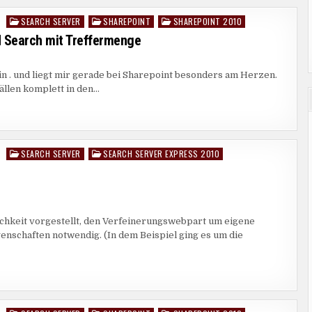
SEARCH SERVER
SHAREPOINT
SHAREPOINT 2010
Posted
in
d Search mit Treffermenge
in . und liegt mir gerade bei Sharepoint besonders am Herzen.
RUNGSWEBPART
ällen komplett in den…
ENGE
SEARCH SERVER
SEARCH SERVER EXPRESS 2010
Posted
in
TE
lichkeit vorgestellt, den Verfeinerungswebpart um eigene
nschaften notwendig. (In dem Beispiel ging es um die
NT