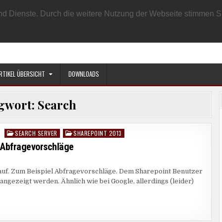
EN BENUTZER
DATENSCHUTZRICHTLINIE
IMPRESSUM
SAMPLE PAGE
e und Dienste. Durch die weitere Nutzung der Webseite stimmen
RTIKEL ÜBERSICHT
DOWNLOADS
gwort:
Search
SEARCH SERVER
SHAREPOINT 2013
Posted
in
 Abfragevorschläge
rauf. Zum Beispiel Abfragevorschläge. Dem Sharepoint Benutzer
TES
gezeigt werden. Ähnlich wie bei Google, allerdings (leider)
EPOINT
CH
AGEVORSCHLÄGE