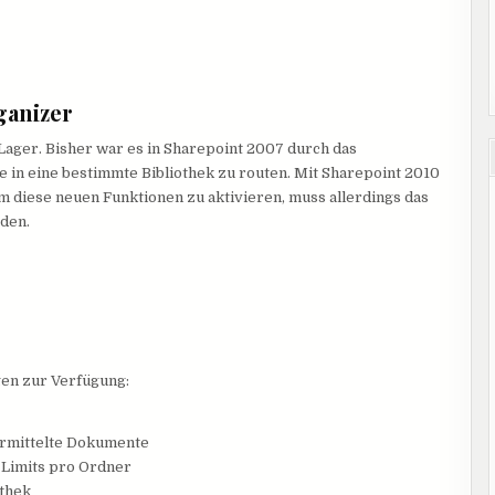
DOKUMENTE
ORGANISIEREN
ganizer
 Lager. Bisher war es in Sharepoint 2007 durch das
 in eine bestimmte Bibliothek zu routen. Mit Sharepoint 2010
m diese neuen Funktionen zu aktivieren, muss allerdings das
rden.
gen zur Verfügung:
ermittelte Dokumente
 Limits pro Ordner
othek