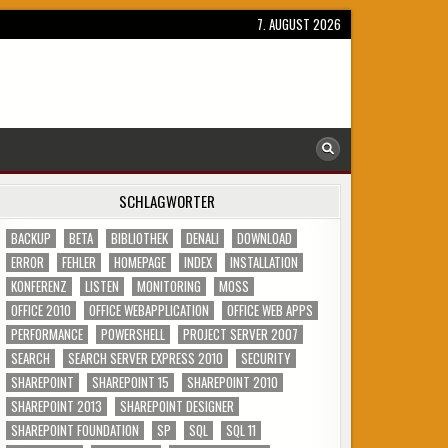
7. AUGUST 2026
SCHLAGWÖRTER
BACKUP
BETA
BIBLIOTHEK
DENALI
DOWNLOAD
ERROR
FEHLER
HOMEPAGE
INDEX
INSTALLATION
KONFERENZ
LISTEN
MONITORING
MOSS
OFFICE 2010
OFFICE WEBAPPLICATION
OFFICE WEB APPS
PERFORMANCE
POWERSHELL
PROJECT SERVER 2007
SEARCH
SEARCH SERVER EXPRESS 2010
SECURITY
SHAREPOINT
SHAREPOINT 15
SHAREPOINT 2010
SHAREPOINT 2013
SHAREPOINT DESIGNER
SHAREPOINT FOUNDATION
SP
SQL
SQL 11