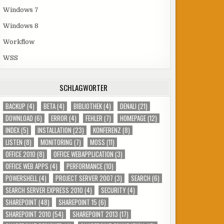
Windows 7
Windows 8
Workflow
WSS
SCHLAGWÖRTER
BACKUP
(4)
BETA
(4)
BIBLIOTHEK
(4)
DENALI
(21)
DOWNLOAD
(6)
ERROR
(4)
FEHLER
(7)
HOMEPAGE
(12)
INDEX
(5)
INSTALLATION
(23)
KONFERENZ
(8)
LISTEN
(8)
MONITORING
(7)
MOSS
(11)
OFFICE 2010
(8)
OFFICE WEBAPPLICATION
(3)
OFFICE WEB APPS
(4)
PERFORMANCE
(10)
POWERSHELL
(4)
PROJECT SERVER 2007
(3)
SEARCH
(6)
SEARCH SERVER EXPRESS 2010
(4)
SECURITY
(4)
SHAREPOINT
(48)
SHAREPOINT 15
(6)
SHAREPOINT 2010
(54)
SHAREPOINT 2013
(17)