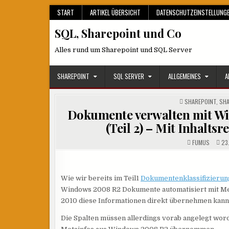
Skip
START
ARTIKEL ÜBERSICHT
DATENSCHUTZEINSTELLUNG
to
SQL, Sharepoint und Co
content
Alles rund um Sharepoint und SQL Server
SHAREPOINT
SQL SERVER
ALLGEMEINES
A
POSTED
SHAREPOINT
,
SHA
IN
Dokumente verwalten mit W
(Teil 2) – Mit Inhalt
FUMUS
23.
Wie wir bereits im Teil1
Dokumentenklassifizierun
Windows 2008 R2 Dokumente automatisiert mit Meta
2010 diese Informationen direkt übernehmen kann
Die Spalten müssen allerdings vorab angelegt word