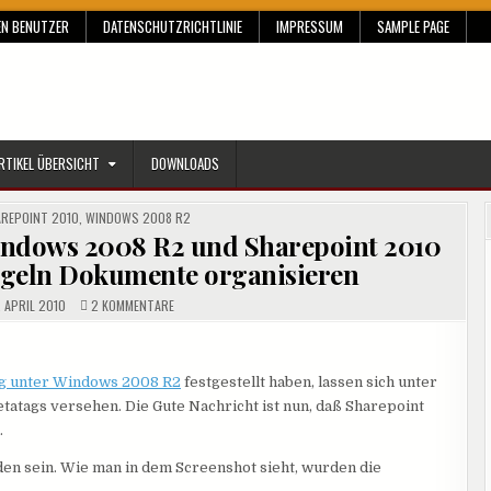
EN BENUTZER
DATENSCHUTZRICHTLINIE
IMPRESSUM
SAMPLE PAGE
RTIKEL ÜBERSICHT
DOWNLOADS
REPOINT 2010
,
WINDOWS 2008 R2
indows 2008 R2 und Sharepoint 2010
sregeln Dokumente organisieren
ZU
 APRIL 2010
2 KOMMENTARE
DOKUMENTE
VERWALTEN
MIT
WINDOWS
2008
g unter Windows 2008 R2
R2
festgestellt haben, lassen sich unter
UND
tags versehen. Die Gute Nachricht ist nun, daß Sharepoint
SHAREPOINT
2010
.
(TEIL
2)
–
en sein. Wie man in dem Screenshot sieht, wurden die
MIT
INHALTSREGELN