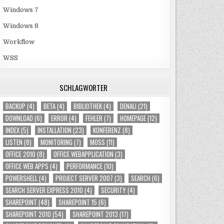
Windows 7
Windows 8
Workflow
WSS
SCHLAGWÖRTER
BACKUP
(4)
BETA
(4)
BIBLIOTHEK
(4)
DENALI
(21)
DOWNLOAD
(6)
ERROR
(4)
FEHLER
(7)
HOMEPAGE
(12)
INDEX
(5)
INSTALLATION
(23)
KONFERENZ
(8)
LISTEN
(8)
MONITORING
(7)
MOSS
(11)
OFFICE 2010
(8)
OFFICE WEBAPPLICATION
(3)
OFFICE WEB APPS
(4)
PERFORMANCE
(10)
POWERSHELL
(4)
PROJECT SERVER 2007
(3)
SEARCH
(6)
SEARCH SERVER EXPRESS 2010
(4)
SECURITY
(4)
SHAREPOINT
(48)
SHAREPOINT 15
(6)
SHAREPOINT 2010
(54)
SHAREPOINT 2013
(17)