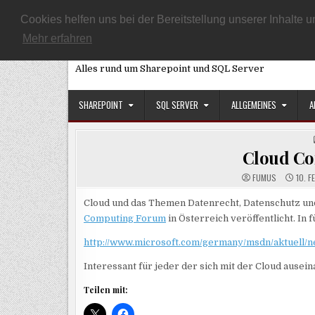
Skip
START
ARTIKEL ÜBERSICHT
DATENSCHUTZEINSTELLUNG
Cookies helfen uns bei der Bereitstellung unserer Inhalt
to
Mehr erfahren
SQL, Sharepoint und Co
content
Alles rund um Sharepoint und SQL Server
SHAREPOINT
SQL SERVER
ALLGEMEINES
A
Cloud Co
FUMUS
10. F
Cloud und das Themen Datenrecht, Datenschutz und
Computing Forum
in Österreich veröffentlicht. In
http://www.microsoft.com/germany/msdn/aktuell
Interessant für jeder der sich mit der Cloud ausei
Teilen mit: