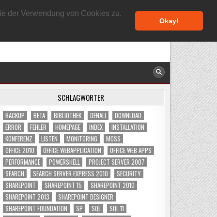
7. AUGUST 2026
 Sie der Verwendung von Cookies zu.
Okay!
SCHLAGWÖRTER
BACKUP
BETA
BIBLIOTHEK
DENALI
DOWNLOAD
ERROR
FEHLER
HOMEPAGE
INDEX
INSTALLATION
KONFERENZ
LISTEN
MONITORING
MOSS
OFFICE 2010
OFFICE WEBAPPLICATION
OFFICE WEB APPS
PERFORMANCE
POWERSHELL
PROJECT SERVER 2007
SEARCH
SEARCH SERVER EXPRESS 2010
SECURITY
SHAREPOINT
SHAREPOINT 15
SHAREPOINT 2010
SHAREPOINT 2013
SHAREPOINT DESIGNER
SHAREPOINT FOUNDATION
SP
SQL
SQL 11