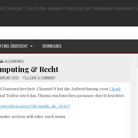
EN BENUTZER
DATENSCHUTZRICHTLINIE
IMPRESSUM
SAMPLE PAGE
e und Dienste. Durch die weitere Nutzung der Webseite stimmen
RTIKEL ÜBERSICHT
DOWNLOADS
POSTED
ALLGEMEINES
IN
mputing & Recht
ON
EBRUAR 2012
LEAVE A COMMENT
CLOUD
COMPUTING
&
 Datensicherheit. Channel 9 hat die Aufzeichnung vom
Cloud
RECHT
 fünf Teilen wird das Thema ein bisschen genauer durch leuchtet.
/news/show.mspx?id=msdn_de_45457
nander setzen will oder auch muss.