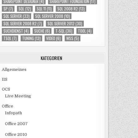
SHAREPOINT DESIGNER
(4)
SHAREPOINT FOUNDATION
(17)
SP
(7)
SQL
(12)
SQL 11
(11)
SQL 2008 R2
(13)
SQL SERVER
(33)
SQL SERVER 2008
(10)
SQL SERVER 2008 R2
(7)
SQL SERVER 2012
(30)
SUCHDIENST
(4)
SUCHE
(6)
T-SQL
(36)
TOOL
(4)
TSQL
(7)
TUNING
(13)
VIDEO
(6)
WSS
(5)
KATEGORIEN
Allgemeines
IIS
OCS
Live Meeting
Office
Infopath
Office 2007
Office 2010