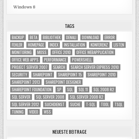
Windows 8
TAGS
BACKUP
BETA
BIBLIOTHEK
DENALI
DOWNLOAD
ERROR
FEHLER
HOMEPAGE
INDEX
INSTALLATION
KONFERENZ
LISTEN
MONITORING
MOSS
OFFICE 2010
OFFICE WEBAPPLICATION
OFFICE WEB APPS
PERFORMANCE
POWERSHELL
PROJECT SERVER 2007
SEARCH
SEARCH SERVER EXPRESS 2010
SECURITY
SHAREPOINT
SHAREPOINT 15
SHAREPOINT 2010
SHAREPOINT 2013
SHAREPOINT DESIGNER
SHAREPOINT FOUNDATION
SP
SQL
SQL 11
SQL 2008 R2
SQL SERVER
SQL SERVER 2008
SQL SERVER 2008 R2
SQL SERVER 2012
SUCHDIENST
SUCHE
T-SQL
TOOL
TSQL
TUNING
VIDEO
WSS
NEUESTE BEITRÄGE