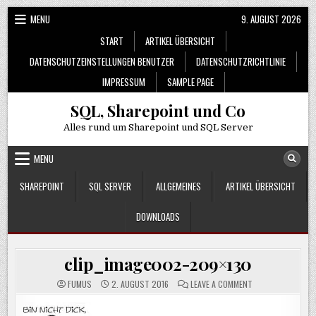
Skip
MENU
9. AUGUST 2026
to
START
ARTIKEL ÜBERSICHT
content
DATENSCHUTZEINSTELLUNGEN BENUTZER
DATENSCHUTZRICHTLINIE
IMPRESSUM
SAMPLE PAGE
SQL, Sharepoint und Co
Alles rund um Sharepoint und SQL Server
MENU
SHAREPOINT
SQL SERVER
ALLGEMEINES
ARTIKEL ÜBERSICHT
DOWNLOADS
clip_image002-209×130
ON
FUMUS
2. AUGUST 2016
LEAVE A COMMENT
CLIP_IMAGE002-
209×130