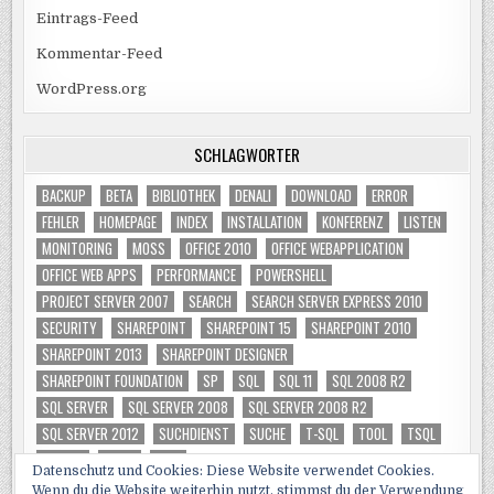
Eintrags-Feed
Kommentar-Feed
WordPress.org
SCHLAGWÖRTER
BACKUP
BETA
BIBLIOTHEK
DENALI
DOWNLOAD
ERROR
FEHLER
HOMEPAGE
INDEX
INSTALLATION
KONFERENZ
LISTEN
MONITORING
MOSS
OFFICE 2010
OFFICE WEBAPPLICATION
OFFICE WEB APPS
PERFORMANCE
POWERSHELL
PROJECT SERVER 2007
SEARCH
SEARCH SERVER EXPRESS 2010
SECURITY
SHAREPOINT
SHAREPOINT 15
SHAREPOINT 2010
SHAREPOINT 2013
SHAREPOINT DESIGNER
SHAREPOINT FOUNDATION
SP
SQL
SQL 11
SQL 2008 R2
SQL SERVER
SQL SERVER 2008
SQL SERVER 2008 R2
SQL SERVER 2012
SUCHDIENST
SUCHE
T-SQL
TOOL
TSQL
TUNING
VIDEO
WSS
Datenschutz und Cookies: Diese Website verwendet Cookies.
Wenn du die Website weiterhin nutzt, stimmst du der Verwendung