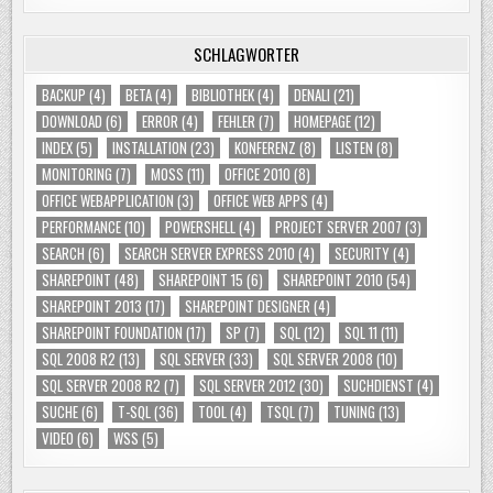
SCHLAGWÖRTER
BACKUP
(4)
BETA
(4)
BIBLIOTHEK
(4)
DENALI
(21)
DOWNLOAD
(6)
ERROR
(4)
FEHLER
(7)
HOMEPAGE
(12)
INDEX
(5)
INSTALLATION
(23)
KONFERENZ
(8)
LISTEN
(8)
MONITORING
(7)
MOSS
(11)
OFFICE 2010
(8)
OFFICE WEBAPPLICATION
(3)
OFFICE WEB APPS
(4)
PERFORMANCE
(10)
POWERSHELL
(4)
PROJECT SERVER 2007
(3)
SEARCH
(6)
SEARCH SERVER EXPRESS 2010
(4)
SECURITY
(4)
SHAREPOINT
(48)
SHAREPOINT 15
(6)
SHAREPOINT 2010
(54)
SHAREPOINT 2013
(17)
SHAREPOINT DESIGNER
(4)
SHAREPOINT FOUNDATION
(17)
SP
(7)
SQL
(12)
SQL 11
(11)
SQL 2008 R2
(13)
SQL SERVER
(33)
SQL SERVER 2008
(10)
SQL SERVER 2008 R2
(7)
SQL SERVER 2012
(30)
SUCHDIENST
(4)
SUCHE
(6)
T-SQL
(36)
TOOL
(4)
TSQL
(7)
TUNING
(13)
VIDEO
(6)
WSS
(5)