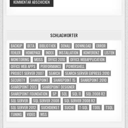
SCHLAGWÖRTER
BACKUP
BETA
BIBLIOTHEK
DENALI
DOWNLOAD
ERROR
FEHLER
HOMEPAGE
INDEX
INSTALLATION
KONFERENZ
LISTEN
MONITORING
MOSS
OFFICE 2010
OFFICE WEBAPPLICATION
OFFICE WEB APPS
PERFORMANCE
POWERSHELL
PROJECT SERVER 2007
SEARCH
SEARCH SERVER EXPRESS 2010
SECURITY
SHAREPOINT
SHAREPOINT 15
SHAREPOINT 2010
SHAREPOINT 2013
SHAREPOINT DESIGNER
SHAREPOINT FOUNDATION
SP
SQL
SQL 11
SQL 2008 R2
SQL SERVER
SQL SERVER 2008
SQL SERVER 2008 R2
SQL SERVER 2012
SUCHDIENST
SUCHE
T-SQL
TOOL
TSQL
TUNING
VIDEO
WSS