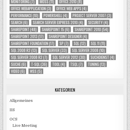
MONITORING
(7)
MOSS
(11)
OFFICE 2010
(8)
OFFICE WEBAPPLICATION
(3)
OFFICE WEB APPS
(4)
PERFORMANCE
(10)
POWERSHELL
(4)
PROJECT SERVER 2007
(3)
SEARCH
(6)
SEARCH SERVER EXPRESS 2010
(4)
SECURITY
(4)
SHAREPOINT
(48)
SHAREPOINT 15
(6)
SHAREPOINT 2010
(54)
SHAREPOINT 2013
(17)
SHAREPOINT DESIGNER
(4)
SHAREPOINT FOUNDATION
(17)
SP
(7)
SQL
(12)
SQL 11
(11)
SQL 2008 R2
(13)
SQL SERVER
(33)
SQL SERVER 2008
(10)
SQL SERVER 2008 R2
(7)
SQL SERVER 2012
(30)
SUCHDIENST
(4)
SUCHE
(6)
T-SQL
(36)
TOOL
(4)
TSQL
(7)
TUNING
(13)
VIDEO
(6)
WSS
(5)
KATEGORIEN
Allgemeines
IIS
OCS
Live Meeting