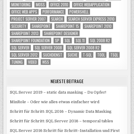
MONITORING
MOSS
OFFICE 2010
OFFICE WEBAPPLICATION
OFFICE WEB APPS
PERFORMANCE
POWERSHELL
PROJECT SERVER 2007
SEARCH
SEARCH SERVER EXPRESS 2010
SECURITY
SHAREPOINT
SHAREPOINT 15
SHAREPOINT 2010
SHAREPOINT 2013
SHAREPOINT DESIGNER
SHAREPOINT FOUNDATION
SP
SQL
SQL 11
SQL 2008 R2
SQL SERVER
SQL SERVER 2008
SQL SERVER 2008 R2
SQL SERVER 2012
SUCHDIENST
SUCHE
T-SQL
TOOL
TSQL
TUNING
VIDEO
WSS
NEUESTE BEITRÄGE
SQL Server 2019 – static data masking – Du Opfer!
MinRole – Oder wie alles etwas einfacher wird
Schritt für Schritt: SQL 2016 – Dynamic Data Masking
Schritt für Schritt: SQL Server 2016 – temporal tables
SQL Server 2016 Schritt für Schritt–Installation und First