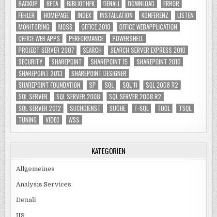
BACKUP
BETA
BIBLIOTHEK
DENALI
DOWNLOAD
ERROR
FEHLER
HOMEPAGE
INDEX
INSTALLATION
KONFERENZ
LISTEN
MONITORING
MOSS
OFFICE 2010
OFFICE WEBAPPLICATION
OFFICE WEB APPS
PERFORMANCE
POWERSHELL
PROJECT SERVER 2007
SEARCH
SEARCH SERVER EXPRESS 2010
SECURITY
SHAREPOINT
SHAREPOINT 15
SHAREPOINT 2010
SHAREPOINT 2013
SHAREPOINT DESIGNER
SHAREPOINT FOUNDATION
SP
SQL
SQL 11
SQL 2008 R2
SQL SERVER
SQL SERVER 2008
SQL SERVER 2008 R2
SQL SERVER 2012
SUCHDIENST
SUCHE
T-SQL
TOOL
TSQL
TUNING
VIDEO
WSS
KATEGORIEN
Allgemeines
Analysis Services
Denali
IIS