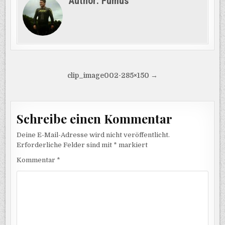
Author:
Fumus
Beitragsnavigation
clip_image002-285×150 →
Schreibe einen Kommentar
Deine E-Mail-Adresse wird nicht veröffentlicht.
Erforderliche Felder sind mit
*
markiert
Kommentar
*