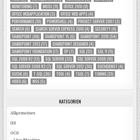
MONITORING
(7)
MOSS
(11)
OFFICE 2010
(8)
OFFICE WEBAPPLICATION
(3)
OFFICE WEB APPS
(4)
PERFORMANCE
(10)
POWERSHELL
(4)
PROJECT SERVER 2007
(3)
SEARCH
(6)
SEARCH SERVER EXPRESS 2010
(4)
SECURITY
(4)
SHAREPOINT
(48)
SHAREPOINT 15
(6)
SHAREPOINT 2010
(54)
SHAREPOINT 2013
(17)
SHAREPOINT DESIGNER
(4)
SHAREPOINT FOUNDATION
(17)
SP
(7)
SQL
(12)
SQL 11
(11)
SQL 2008 R2
(13)
SQL SERVER
(33)
SQL SERVER 2008
(10)
SQL SERVER 2008 R2
(7)
SQL SERVER 2012
(30)
SUCHDIENST
(4)
SUCHE
(6)
T-SQL
(36)
TOOL
(4)
TSQL
(7)
TUNING
(13)
VIDEO
(6)
WSS
(5)
KATEGORIEN
Allgemeines
IIS
OCS
Live Meeting