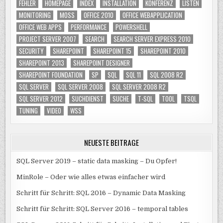
FEHLER
HOMEPAGE
INDEX
INSTALLATION
KONFERENZ
LISTEN
MONITORING
MOSS
OFFICE 2010
OFFICE WEBAPPLICATION
OFFICE WEB APPS
PERFORMANCE
POWERSHELL
PROJECT SERVER 2007
SEARCH
SEARCH SERVER EXPRESS 2010
SECURITY
SHAREPOINT
SHAREPOINT 15
SHAREPOINT 2010
SHAREPOINT 2013
SHAREPOINT DESIGNER
SHAREPOINT FOUNDATION
SP
SQL
SQL 11
SQL 2008 R2
SQL SERVER
SQL SERVER 2008
SQL SERVER 2008 R2
SQL SERVER 2012
SUCHDIENST
SUCHE
T-SQL
TOOL
TSQL
TUNING
VIDEO
WSS
NEUESTE BEITRÄGE
SQL Server 2019 – static data masking – Du Opfer!
MinRole – Oder wie alles etwas einfacher wird
Schritt für Schritt: SQL 2016 – Dynamic Data Masking
Schritt für Schritt: SQL Server 2016 – temporal tables