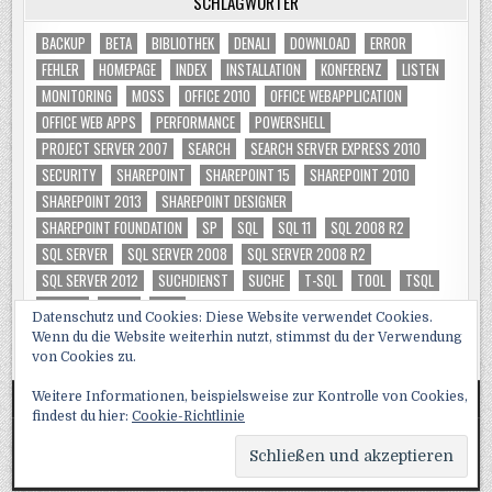
SCHLAGWÖRTER
BACKUP
BETA
BIBLIOTHEK
DENALI
DOWNLOAD
ERROR
FEHLER
HOMEPAGE
INDEX
INSTALLATION
KONFERENZ
LISTEN
MONITORING
MOSS
OFFICE 2010
OFFICE WEBAPPLICATION
OFFICE WEB APPS
PERFORMANCE
POWERSHELL
PROJECT SERVER 2007
SEARCH
SEARCH SERVER EXPRESS 2010
SECURITY
SHAREPOINT
SHAREPOINT 15
SHAREPOINT 2010
SHAREPOINT 2013
SHAREPOINT DESIGNER
SHAREPOINT FOUNDATION
SP
SQL
SQL 11
SQL 2008 R2
SQL SERVER
SQL SERVER 2008
SQL SERVER 2008 R2
SQL SERVER 2012
SUCHDIENST
SUCHE
T-SQL
TOOL
TSQL
TUNING
VIDEO
WSS
Datenschutz und Cookies: Diese Website verwendet Cookies.
Wenn du die Website weiterhin nutzt, stimmst du der Verwendung
von Cookies zu.
Weitere Informationen, beispielsweise zur Kontrolle von Cookies,
findest du hier:
Cookie-Richtlinie
Copyright © 2026 SQL, Sharepoint und Co
Design by ThemesDNA.com