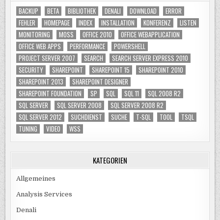
BACKUP
BETA
BIBLIOTHEK
DENALI
DOWNLOAD
ERROR
FEHLER
HOMEPAGE
INDEX
INSTALLATION
KONFERENZ
LISTEN
MONITORING
MOSS
OFFICE 2010
OFFICE WEBAPPLICATION
OFFICE WEB APPS
PERFORMANCE
POWERSHELL
PROJECT SERVER 2007
SEARCH
SEARCH SERVER EXPRESS 2010
SECURITY
SHAREPOINT
SHAREPOINT 15
SHAREPOINT 2010
SHAREPOINT 2013
SHAREPOINT DESIGNER
SHAREPOINT FOUNDATION
SP
SQL
SQL 11
SQL 2008 R2
SQL SERVER
SQL SERVER 2008
SQL SERVER 2008 R2
SQL SERVER 2012
SUCHDIENST
SUCHE
T-SQL
TOOL
TSQL
TUNING
VIDEO
WSS
KATEGORIEN
Allgemeines
Analysis Services
Denali