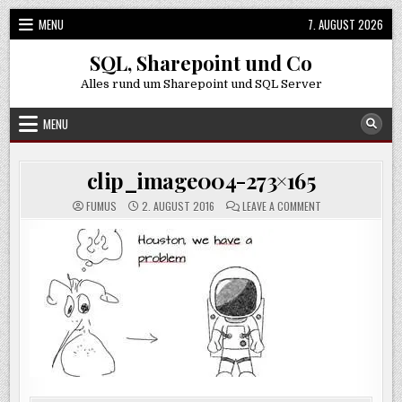
Skip
MENU
7. AUGUST 2026
to
content
SQL, Sharepoint und Co
Alles rund um Sharepoint und SQL Server
MENU
clip_image004-273×165
ON
FUMUS
2. AUGUST 2016
LEAVE A COMMENT
CLIP_IMAGE004-
273×165