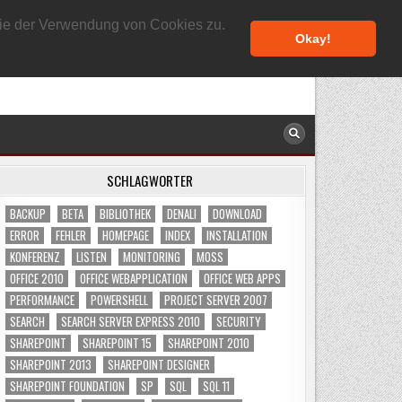
5. AUGUST 2026
 Sie der Verwendung von Cookies zu.
Okay!
SCHLAGWÖRTER
BACKUP
BETA
BIBLIOTHEK
DENALI
DOWNLOAD
ERROR
FEHLER
HOMEPAGE
INDEX
INSTALLATION
KONFERENZ
LISTEN
MONITORING
MOSS
OFFICE 2010
OFFICE WEBAPPLICATION
OFFICE WEB APPS
PERFORMANCE
POWERSHELL
PROJECT SERVER 2007
SEARCH
SEARCH SERVER EXPRESS 2010
SECURITY
SHAREPOINT
SHAREPOINT 15
SHAREPOINT 2010
SHAREPOINT 2013
SHAREPOINT DESIGNER
SHAREPOINT FOUNDATION
SP
SQL
SQL 11