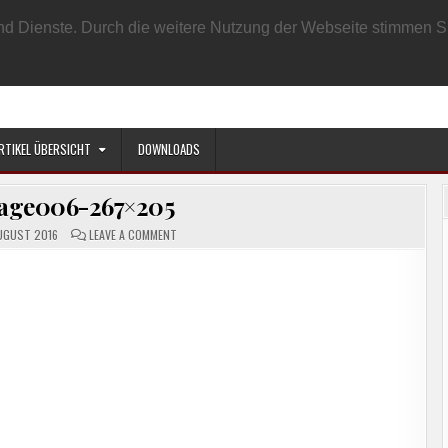
EN BENUTZER
DATENSCHUTZRICHTLINIE
IMPRESSUM
SAMPLE PAGE
e und Dienste. Durch die weitere Nutzung der Webseite stimmen
RTIKEL ÜBERSICHT
DOWNLOADS
age006-267×205
ON
UGUST 2016
LEAVE A COMMENT
CLIP_IMAGE006-
267×205