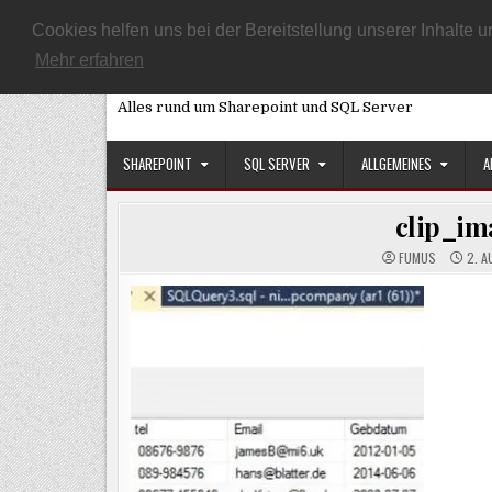
Skip
START
ARTIKEL ÜBERSICHT
DATENSCHUTZEINSTELLUNG
Cookies helfen uns bei der Bereitstellung unserer Inhalt
to
Mehr erfahren
SQL, Sharepoint und Co
content
Alles rund um Sharepoint und SQL Server
SHAREPOINT
SQL SERVER
ALLGEMEINES
A
clip_im
FUMUS
2. A