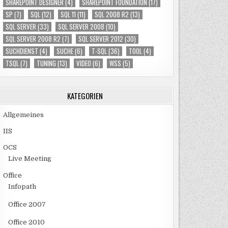
SHAREPOINT DESIGNER
(4)
SHAREPOINT FOUNDATION
(17)
SP
(7)
SQL
(12)
SQL 11
(11)
SQL 2008 R2
(13)
SQL SERVER
(33)
SQL SERVER 2008
(10)
SQL SERVER 2008 R2
(7)
SQL SERVER 2012
(30)
SUCHDIENST
(4)
SUCHE
(6)
T-SQL
(36)
TOOL
(4)
TSQL
(7)
TUNING
(13)
VIDEO
(6)
WSS
(5)
KATEGORIEN
Allgemeines
IIS
OCS
Live Meeting
Office
Infopath
Office 2007
Office 2010