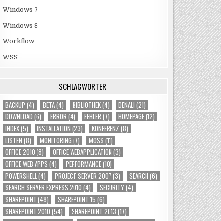
Windows 7
Windows 8
Workflow
WSS
SCHLAGWÖRTER
BACKUP
(4)
BETA
(4)
BIBLIOTHEK
(4)
DENALI
(21)
DOWNLOAD
(6)
ERROR
(4)
FEHLER
(7)
HOMEPAGE
(12)
INDEX
(5)
INSTALLATION
(23)
KONFERENZ
(8)
LISTEN
(8)
MONITORING
(7)
MOSS
(11)
OFFICE 2010
(8)
OFFICE WEBAPPLICATION
(3)
OFFICE WEB APPS
(4)
PERFORMANCE
(10)
POWERSHELL
(4)
PROJECT SERVER 2007
(3)
SEARCH
(6)
SEARCH SERVER EXPRESS 2010
(4)
SECURITY
(4)
SHAREPOINT
(48)
SHAREPOINT 15
(6)
SHAREPOINT 2010
(54)
SHAREPOINT 2013
(17)