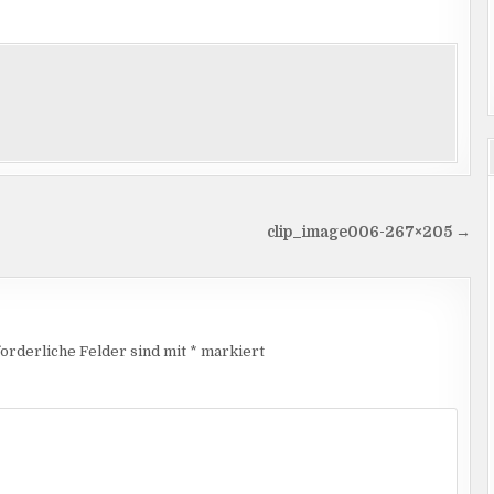
clip_image006-267×205 →
orderliche Felder sind mit
*
markiert