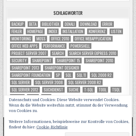
SCHLAGWÖRTER
BACKUP
BETA
BIBLIOTHEK
DENALI
DOWNLOAD
ERROR
FEHLER
HOMEPAGE
INDEX
INSTALLATION
KONFERENZ
LISTEN
MONITORING
MOSS
OFFICE 2010
OFFICE WEBAPPLICATION
OFFICE WEB APPS
PERFORMANCE
POWERSHELL
PROJECT SERVER 2007
SEARCH
SEARCH SERVER EXPRESS 2010
SECURITY
SHAREPOINT
SHAREPOINT 15
SHAREPOINT 2010
SHAREPOINT 2013
SHAREPOINT DESIGNER
SHAREPOINT FOUNDATION
SP
SQL
SQL 11
SQL 2008 R2
SQL SERVER
SQL SERVER 2008
SQL SERVER 2008 R2
SQL SERVER 2012
SUCHDIENST
SUCHE
T-SQL
TOOL
TSQL
TUNING
VIDEO
WSS
Datenschutz und Cookies: Diese Website verwendet Cookies.
Wenn du die Website weiterhin nutzt, stimmst du der Verwendung
von Cookies zu.
Weitere Informationen, beispielsweise zur Kontrolle von Cookies,
findest du hier:
Cookie-Richtlinie
Copyright © 2026 SQL, Sharepoint und Co