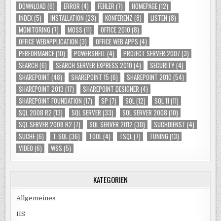
DOWNLOAD
(6)
ERROR
(4)
FEHLER
(7)
HOMEPAGE
(12)
INDEX
(5)
INSTALLATION
(23)
KONFERENZ
(8)
LISTEN
(8)
MONITORING
(7)
MOSS
(11)
OFFICE 2010
(8)
OFFICE WEBAPPLICATION
(3)
OFFICE WEB APPS
(4)
PERFORMANCE
(10)
POWERSHELL
(4)
PROJECT SERVER 2007
(3)
SEARCH
(6)
SEARCH SERVER EXPRESS 2010
(4)
SECURITY
(4)
SHAREPOINT
(48)
SHAREPOINT 15
(6)
SHAREPOINT 2010
(54)
SHAREPOINT 2013
(17)
SHAREPOINT DESIGNER
(4)
SHAREPOINT FOUNDATION
(17)
SP
(7)
SQL
(12)
SQL 11
(11)
SQL 2008 R2
(13)
SQL SERVER
(33)
SQL SERVER 2008
(10)
SQL SERVER 2008 R2
(7)
SQL SERVER 2012
(30)
SUCHDIENST
(4)
SUCHE
(6)
T-SQL
(36)
TOOL
(4)
TSQL
(7)
TUNING
(13)
VIDEO
(6)
WSS
(5)
KATEGORIEN
Allgemeines
IIS