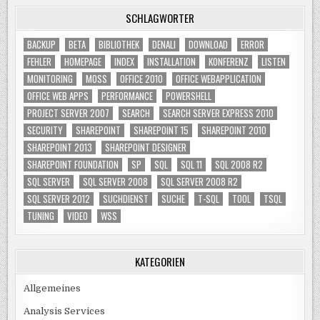
SCHLAGWÖRTER
BACKUP
BETA
BIBLIOTHEK
DENALI
DOWNLOAD
ERROR
FEHLER
HOMEPAGE
INDEX
INSTALLATION
KONFERENZ
LISTEN
MONITORING
MOSS
OFFICE 2010
OFFICE WEBAPPLICATION
OFFICE WEB APPS
PERFORMANCE
POWERSHELL
PROJECT SERVER 2007
SEARCH
SEARCH SERVER EXPRESS 2010
SECURITY
SHAREPOINT
SHAREPOINT 15
SHAREPOINT 2010
SHAREPOINT 2013
SHAREPOINT DESIGNER
SHAREPOINT FOUNDATION
SP
SQL
SQL 11
SQL 2008 R2
SQL SERVER
SQL SERVER 2008
SQL SERVER 2008 R2
SQL SERVER 2012
SUCHDIENST
SUCHE
T-SQL
TOOL
TSQL
TUNING
VIDEO
WSS
KATEGORIEN
Allgemeines
Analysis Services