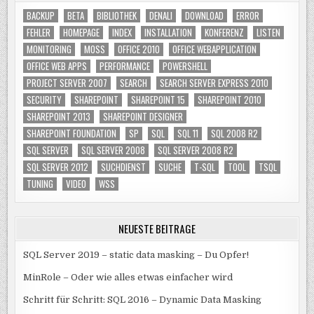
BACKUP
BETA
BIBLIOTHEK
DENALI
DOWNLOAD
ERROR
FEHLER
HOMEPAGE
INDEX
INSTALLATION
KONFERENZ
LISTEN
MONITORING
MOSS
OFFICE 2010
OFFICE WEBAPPLICATION
OFFICE WEB APPS
PERFORMANCE
POWERSHELL
PROJECT SERVER 2007
SEARCH
SEARCH SERVER EXPRESS 2010
SECURITY
SHAREPOINT
SHAREPOINT 15
SHAREPOINT 2010
SHAREPOINT 2013
SHAREPOINT DESIGNER
SHAREPOINT FOUNDATION
SP
SQL
SQL 11
SQL 2008 R2
SQL SERVER
SQL SERVER 2008
SQL SERVER 2008 R2
SQL SERVER 2012
SUCHDIENST
SUCHE
T-SQL
TOOL
TSQL
TUNING
VIDEO
WSS
NEUESTE BEITRÄGE
SQL Server 2019 – static data masking – Du Opfer!
MinRole – Oder wie alles etwas einfacher wird
Schritt für Schritt: SQL 2016 – Dynamic Data Masking