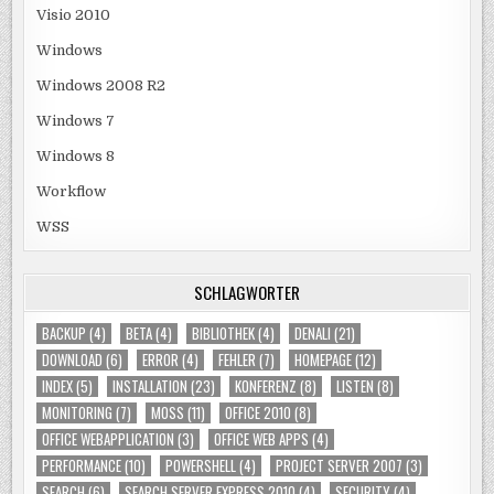
Visio 2010
Windows
Windows 2008 R2
Windows 7
Windows 8
Workflow
WSS
SCHLAGWÖRTER
BACKUP
(4)
BETA
(4)
BIBLIOTHEK
(4)
DENALI
(21)
DOWNLOAD
(6)
ERROR
(4)
FEHLER
(7)
HOMEPAGE
(12)
INDEX
(5)
INSTALLATION
(23)
KONFERENZ
(8)
LISTEN
(8)
MONITORING
(7)
MOSS
(11)
OFFICE 2010
(8)
OFFICE WEBAPPLICATION
(3)
OFFICE WEB APPS
(4)
PERFORMANCE
(10)
POWERSHELL
(4)
PROJECT SERVER 2007
(3)
SEARCH
(6)
SEARCH SERVER EXPRESS 2010
(4)
SECURITY
(4)