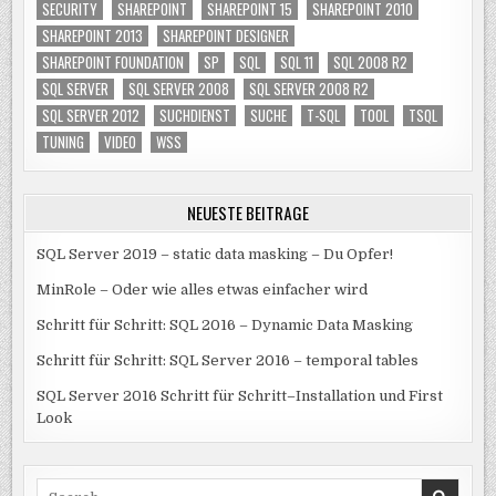
SECURITY
SHAREPOINT
SHAREPOINT 15
SHAREPOINT 2010
SHAREPOINT 2013
SHAREPOINT DESIGNER
SHAREPOINT FOUNDATION
SP
SQL
SQL 11
SQL 2008 R2
SQL SERVER
SQL SERVER 2008
SQL SERVER 2008 R2
SQL SERVER 2012
SUCHDIENST
SUCHE
T-SQL
TOOL
TSQL
TUNING
VIDEO
WSS
NEUESTE BEITRÄGE
SQL Server 2019 – static data masking – Du Opfer!
MinRole – Oder wie alles etwas einfacher wird
Schritt für Schritt: SQL 2016 – Dynamic Data Masking
Schritt für Schritt: SQL Server 2016 – temporal tables
SQL Server 2016 Schritt für Schritt–Installation und First
Look
Search