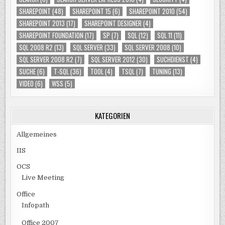
SHAREPOINT
(48)
SHAREPOINT 15
(6)
SHAREPOINT 2010
(54)
SHAREPOINT 2013
(17)
SHAREPOINT DESIGNER
(4)
SHAREPOINT FOUNDATION
(17)
SP
(7)
SQL
(12)
SQL 11
(11)
SQL 2008 R2
(13)
SQL SERVER
(33)
SQL SERVER 2008
(10)
SQL SERVER 2008 R2
(7)
SQL SERVER 2012
(30)
SUCHDIENST
(4)
SUCHE
(6)
T-SQL
(36)
TOOL
(4)
TSQL
(7)
TUNING
(13)
VIDEO
(6)
WSS
(5)
KATEGORIEN
Allgemeines
IIS
OCS
Live Meeting
Office
Infopath
Office 2007