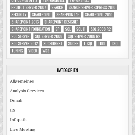
PROJECT SERVER 2007
SEARCH
SEARCH SERVER EXPRESS 2010
SECURITY
SHAREPOINT
SHAREPOINT 15
SHAREPOINT 2010
SHAREPOINT 2013
SHAREPOINT DESIGNER
SHAREPOINT FOUNDATION
SP
SQL
SQL 11
SQL 2008 R2
SQL SERVER
SQL SERVER 2008
SQL SERVER 2008 R2
SQL SERVER 2012
SUCHDIENST
SUCHE
T-SQL
TOOL
TSQL
TUNING
VIDEO
WSS
KATEGORIEN
Allgemeines
Analysis Services
Denali
IIS
Infopath
Live Meeting