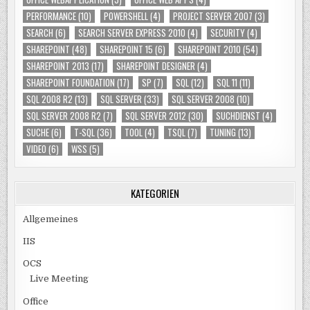
PERFORMANCE
(10)
POWERSHELL
(4)
PROJECT SERVER 2007
(3)
SEARCH
(6)
SEARCH SERVER EXPRESS 2010
(4)
SECURITY
(4)
SHAREPOINT
(48)
SHAREPOINT 15
(6)
SHAREPOINT 2010
(54)
SHAREPOINT 2013
(17)
SHAREPOINT DESIGNER
(4)
SHAREPOINT FOUNDATION
(17)
SP
(7)
SQL
(12)
SQL 11
(11)
SQL 2008 R2
(13)
SQL SERVER
(33)
SQL SERVER 2008
(10)
SQL SERVER 2008 R2
(7)
SQL SERVER 2012
(30)
SUCHDIENST
(4)
SUCHE
(6)
T-SQL
(36)
TOOL
(4)
TSQL
(7)
TUNING
(13)
VIDEO
(6)
WSS
(5)
KATEGORIEN
Allgemeines
IIS
OCS
Live Meeting
Office