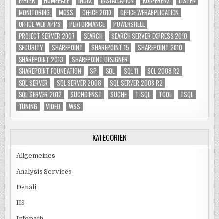
FEHLER
HOMEPAGE
INDEX
INSTALLATION
KONFERENZ
LISTEN
MONITORING
MOSS
OFFICE 2010
OFFICE WEBAPPLICATION
OFFICE WEB APPS
PERFORMANCE
POWERSHELL
PROJECT SERVER 2007
SEARCH
SEARCH SERVER EXPRESS 2010
SECURITY
SHAREPOINT
SHAREPOINT 15
SHAREPOINT 2010
SHAREPOINT 2013
SHAREPOINT DESIGNER
SHAREPOINT FOUNDATION
SP
SQL
SQL 11
SQL 2008 R2
SQL SERVER
SQL SERVER 2008
SQL SERVER 2008 R2
SQL SERVER 2012
SUCHDIENST
SUCHE
T-SQL
TOOL
TSQL
TUNING
VIDEO
WSS
KATEGORIEN
Allgemeines
Analysis Services
Denali
IIS
Infopath