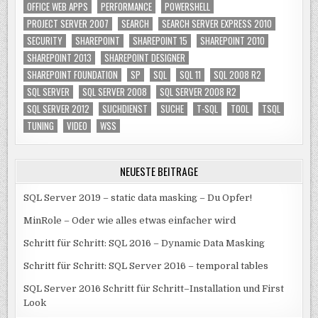
OFFICE WEB APPS
PERFORMANCE
POWERSHELL
PROJECT SERVER 2007
SEARCH
SEARCH SERVER EXPRESS 2010
SECURITY
SHAREPOINT
SHAREPOINT 15
SHAREPOINT 2010
SHAREPOINT 2013
SHAREPOINT DESIGNER
SHAREPOINT FOUNDATION
SP
SQL
SQL 11
SQL 2008 R2
SQL SERVER
SQL SERVER 2008
SQL SERVER 2008 R2
SQL SERVER 2012
SUCHDIENST
SUCHE
T-SQL
TOOL
TSQL
TUNING
VIDEO
WSS
NEUESTE BEITRÄGE
SQL Server 2019 – static data masking – Du Opfer!
MinRole – Oder wie alles etwas einfacher wird
Schritt für Schritt: SQL 2016 – Dynamic Data Masking
Schritt für Schritt: SQL Server 2016 – temporal tables
SQL Server 2016 Schritt für Schritt–Installation und First
Look