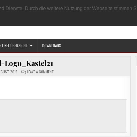
EN BENUTZER
DATENSCHUTZRICHTLINIE
IMPRESSUM
SAMPLE PAGE
e und Dienste. Durch die weitere Nutzung der Webseite stimmen
RTIKEL ÜBERSICHT
DOWNLOADS
-Logo_Kastel21
ON
UGUST 2016
LEAVE A COMMENT
CROPPED-
LOGO_KASTEL21