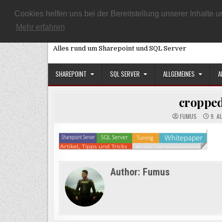
Skip
START
ARTIKEL ÜBERSICHT
DATENSCHUTZEINSTELLUNG
Cookies helfen uns bei der Bereitstellung unserer Inhalt
to
Mehr erfahren
SQL, Sharepoint und Co
content
Alles rund um Sharepoint und SQL Server
SHAREPOINT
SQL SERVER
ALLGEMEINES
A
cropped
FUMUS
9. A
Author:
Fumus