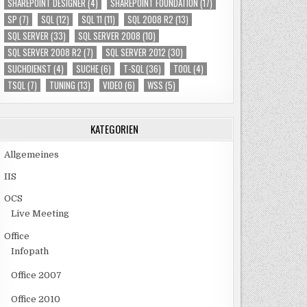
SHAREPOINT DESIGNER
(4)
SHAREPOINT FOUNDATION
(17)
SP
(7)
SQL
(12)
SQL 11
(11)
SQL 2008 R2
(13)
SQL SERVER
(33)
SQL SERVER 2008
(10)
SQL SERVER 2008 R2
(7)
SQL SERVER 2012
(30)
SUCHDIENST
(4)
SUCHE
(6)
T-SQL
(36)
TOOL
(4)
TSQL
(7)
TUNING
(13)
VIDEO
(6)
WSS
(5)
KATEGORIEN
Allgemeines
IIS
OCS
Live Meeting
Office
Infopath
Office 2007
Office 2010