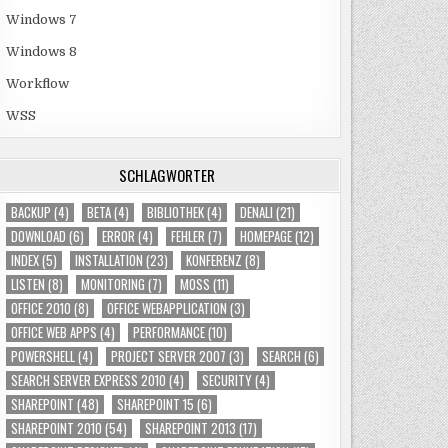
Windows 7
Windows 8
Workflow
WSS
SCHLAGWÖRTER
BACKUP
(4)
BETA
(4)
BIBLIOTHEK
(4)
DENALI
(21)
DOWNLOAD
(6)
ERROR
(4)
FEHLER
(7)
HOMEPAGE
(12)
INDEX
(5)
INSTALLATION
(23)
KONFERENZ
(8)
LISTEN
(8)
MONITORING
(7)
MOSS
(11)
OFFICE 2010
(8)
OFFICE WEBAPPLICATION
(3)
OFFICE WEB APPS
(4)
PERFORMANCE
(10)
POWERSHELL
(4)
PROJECT SERVER 2007
(3)
SEARCH
(6)
SEARCH SERVER EXPRESS 2010
(4)
SECURITY
(4)
SHAREPOINT
(48)
SHAREPOINT 15
(6)
SHAREPOINT 2010
(54)
SHAREPOINT 2013
(17)