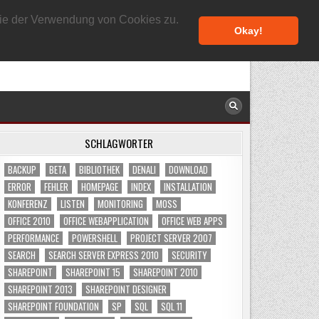
8. AUGUST 2026
 Sie der Verwendung von Cookies zu.
Okay!
SCHLAGWÖRTER
BACKUP
BETA
BIBLIOTHEK
DENALI
DOWNLOAD
ERROR
FEHLER
HOMEPAGE
INDEX
INSTALLATION
KONFERENZ
LISTEN
MONITORING
MOSS
OFFICE 2010
OFFICE WEBAPPLICATION
OFFICE WEB APPS
PERFORMANCE
POWERSHELL
PROJECT SERVER 2007
SEARCH
SEARCH SERVER EXPRESS 2010
SECURITY
SHAREPOINT
SHAREPOINT 15
SHAREPOINT 2010
SHAREPOINT 2013
SHAREPOINT DESIGNER
SHAREPOINT FOUNDATION
SP
SQL
SQL 11