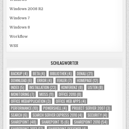
Windows 2008 R2
Windows 7
Windows 8
Workflow
WSS
SCHLAGWÖRTER
BACKUP
(4)
BETA
(4)
BIBLIOTHEK
(4)
DENALI
(21)
DOWNLOAD
(6)
ERROR
(4)
FEHLER
(7)
HOMEPAGE
(12)
INDEX
(5)
INSTALLATION
(23)
KONFERENZ
(8)
LISTEN
(8)
MONITORING
(7)
MOSS
(11)
OFFICE 2010
(8)
OFFICE WEBAPPLICATION
(3)
OFFICE WEB APPS
(4)
PERFORMANCE
(10)
POWERSHELL
(4)
PROJECT SERVER 2007
(3)
SEARCH
(6)
SEARCH SERVER EXPRESS 2010
(4)
SECURITY
(4)
SHAREPOINT
(48)
SHAREPOINT 15
(6)
SHAREPOINT 2010
(54)
SHAREPOINT 2013
(17)
SHAREPOINT DESIGNER
(4)