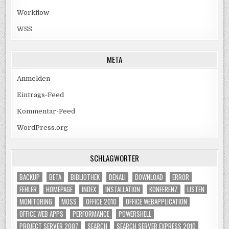
Workflow
WSS
META
Anmelden
Eintrags-Feed
Kommentar-Feed
WordPress.org
SCHLAGWÖRTER
BACKUP
BETA
BIBLIOTHEK
DENALI
DOWNLOAD
ERROR
FEHLER
HOMEPAGE
INDEX
INSTALLATION
KONFERENZ
LISTEN
MONITORING
MOSS
OFFICE 2010
OFFICE WEBAPPLICATION
OFFICE WEB APPS
PERFORMANCE
POWERSHELL
PROJECT SERVER 2007
SEARCH
SEARCH SERVER EXPRESS 2010