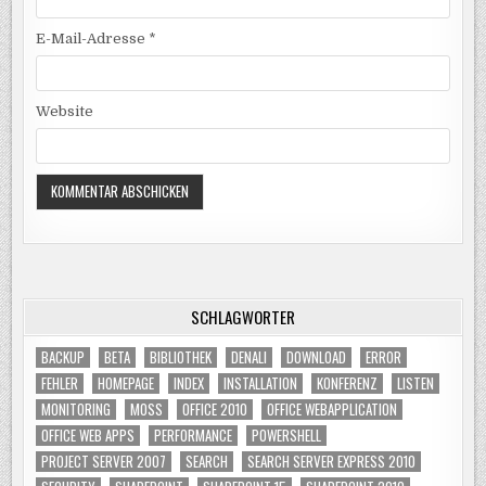
E-Mail-Adresse
*
Website
SCHLAGWÖRTER
BACKUP
BETA
BIBLIOTHEK
DENALI
DOWNLOAD
ERROR
FEHLER
HOMEPAGE
INDEX
INSTALLATION
KONFERENZ
LISTEN
MONITORING
MOSS
OFFICE 2010
OFFICE WEBAPPLICATION
OFFICE WEB APPS
PERFORMANCE
POWERSHELL
PROJECT SERVER 2007
SEARCH
SEARCH SERVER EXPRESS 2010