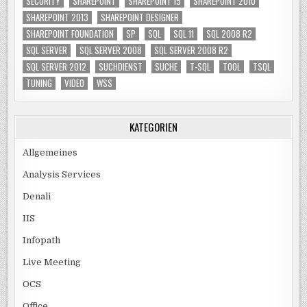
SECURITY
SHAREPOINT
SHAREPOINT 15
SHAREPOINT 2010
SHAREPOINT 2013
SHAREPOINT DESIGNER
SHAREPOINT FOUNDATION
SP
SQL
SQL 11
SQL 2008 R2
SQL SERVER
SQL SERVER 2008
SQL SERVER 2008 R2
SQL SERVER 2012
SUCHDIENST
SUCHE
T-SQL
TOOL
TSQL
TUNING
VIDEO
WSS
KATEGORIEN
Allgemeines
Analysis Services
Denali
IIS
Infopath
Live Meeting
OCS
Office