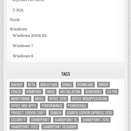
T-SQL
Tools
Windows
Windows 2008 R2
Windows 7
Windows 8
TAGS
BACKUP
BETA
BIBLIOTHEK
DENALI
DOWNLOAD
ERROR
FEHLER
HOMEPAGE
INDEX
INSTALLATION
KONFERENZ
LISTEN
MONITORING
MOSS
OFFICE 2010
OFFICE WEBAPPLICATION
OFFICE WEB APPS
PERFORMANCE
POWERSHELL
PROJECT SERVER 2007
SEARCH
SEARCH SERVER EXPRESS 2010
SECURITY
SHAREPOINT
SHAREPOINT 15
SHAREPOINT 2010
SHAREPOINT 2013
SHAREPOINT DESIGNER