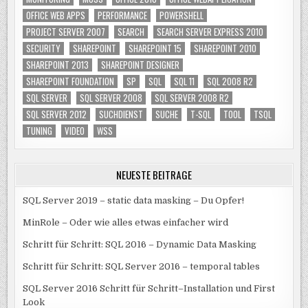
OFFICE WEB APPS
PERFORMANCE
POWERSHELL
PROJECT SERVER 2007
SEARCH
SEARCH SERVER EXPRESS 2010
SECURITY
SHAREPOINT
SHAREPOINT 15
SHAREPOINT 2010
SHAREPOINT 2013
SHAREPOINT DESIGNER
SHAREPOINT FOUNDATION
SP
SQL
SQL 11
SQL 2008 R2
SQL SERVER
SQL SERVER 2008
SQL SERVER 2008 R2
SQL SERVER 2012
SUCHDIENST
SUCHE
T-SQL
TOOL
TSQL
TUNING
VIDEO
WSS
NEUESTE BEITRÄGE
SQL Server 2019 – static data masking – Du Opfer!
MinRole – Oder wie alles etwas einfacher wird
Schritt für Schritt: SQL 2016 – Dynamic Data Masking
Schritt für Schritt: SQL Server 2016 – temporal tables
SQL Server 2016 Schritt für Schritt–Installation und First
Look