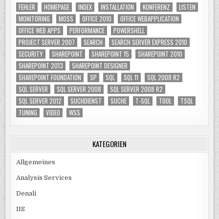
FEHLER
HOMEPAGE
INDEX
INSTALLATION
KONFERENZ
LISTEN
MONITORING
MOSS
OFFICE 2010
OFFICE WEBAPPLICATION
OFFICE WEB APPS
PERFORMANCE
POWERSHELL
PROJECT SERVER 2007
SEARCH
SEARCH SERVER EXPRESS 2010
SECURITY
SHAREPOINT
SHAREPOINT 15
SHAREPOINT 2010
SHAREPOINT 2013
SHAREPOINT DESIGNER
SHAREPOINT FOUNDATION
SP
SQL
SQL 11
SQL 2008 R2
SQL SERVER
SQL SERVER 2008
SQL SERVER 2008 R2
SQL SERVER 2012
SUCHDIENST
SUCHE
T-SQL
TOOL
TSQL
TUNING
VIDEO
WSS
KATEGORIEN
Allgemeines
Analysis Services
Denali
IIS