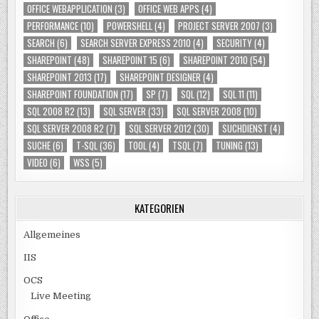
OFFICE WEBAPPLICATION
(3)
OFFICE WEB APPS
(4)
PERFORMANCE
(10)
POWERSHELL
(4)
PROJECT SERVER 2007
(3)
SEARCH
(6)
SEARCH SERVER EXPRESS 2010
(4)
SECURITY
(4)
SHAREPOINT
(48)
SHAREPOINT 15
(6)
SHAREPOINT 2010
(54)
SHAREPOINT 2013
(17)
SHAREPOINT DESIGNER
(4)
SHAREPOINT FOUNDATION
(17)
SP
(7)
SQL
(12)
SQL 11
(11)
SQL 2008 R2
(13)
SQL SERVER
(33)
SQL SERVER 2008
(10)
SQL SERVER 2008 R2
(7)
SQL SERVER 2012
(30)
SUCHDIENST
(4)
SUCHE
(6)
T-SQL
(36)
TOOL
(4)
TSQL
(7)
TUNING
(13)
VIDEO
(6)
WSS
(5)
KATEGORIEN
Allgemeines
IIS
OCS
Live Meeting