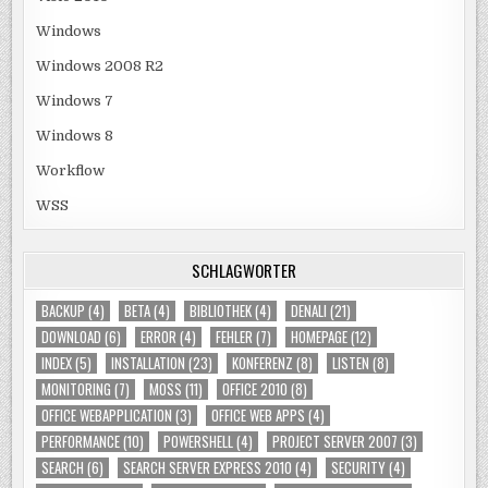
Windows
Windows 2008 R2
Windows 7
Windows 8
Workflow
WSS
SCHLAGWÖRTER
BACKUP
(4)
BETA
(4)
BIBLIOTHEK
(4)
DENALI
(21)
DOWNLOAD
(6)
ERROR
(4)
FEHLER
(7)
HOMEPAGE
(12)
INDEX
(5)
INSTALLATION
(23)
KONFERENZ
(8)
LISTEN
(8)
MONITORING
(7)
MOSS
(11)
OFFICE 2010
(8)
OFFICE WEBAPPLICATION
(3)
OFFICE WEB APPS
(4)
PERFORMANCE
(10)
POWERSHELL
(4)
PROJECT SERVER 2007
(3)
SEARCH
(6)
SEARCH SERVER EXPRESS 2010
(4)
SECURITY
(4)