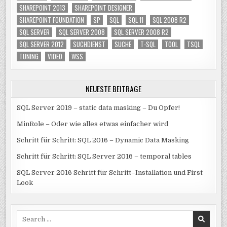
SHAREPOINT 2013
SHAREPOINT DESIGNER
SHAREPOINT FOUNDATION
SP
SQL
SQL 11
SQL 2008 R2
SQL SERVER
SQL SERVER 2008
SQL SERVER 2008 R2
SQL SERVER 2012
SUCHDIENST
SUCHE
T-SQL
TOOL
TSQL
TUNING
VIDEO
WSS
NEUESTE BEITRÄGE
SQL Server 2019 – static data masking – Du Opfer!
MinRole – Oder wie alles etwas einfacher wird
Schritt für Schritt: SQL 2016 – Dynamic Data Masking
Schritt für Schritt: SQL Server 2016 – temporal tables
SQL Server 2016 Schritt für Schritt–Installation und First
Look
Search
for: