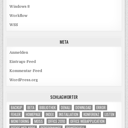
Windows 8
Workflow
WSS
META
Anmelden
Eintrags-Feed
Kommentar-Feed
WordPress.org
SCHLAGWÖRTER
BACKUP
BETA
BIBLIOTHEK
DENALI
DOWNLOAD
ERROR
FEHLER
HOMEPAGE
INDEX
INSTALLATION
KONFERENZ
LISTEN
MONITORING
MOSS
OFFICE 2010
OFFICE WEBAPPLICATION
OFFICE WEB APPS
PERFORMANCE
POWERSHELL