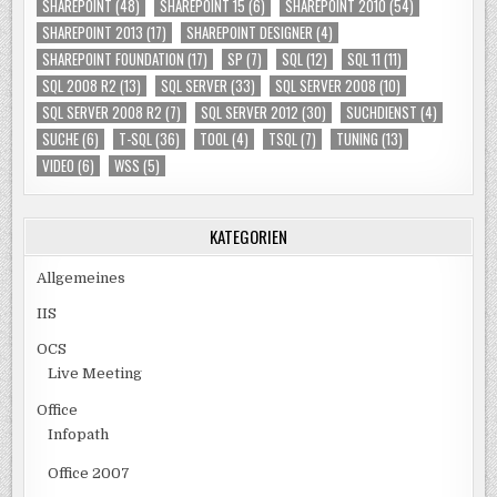
SHAREPOINT
(48)
SHAREPOINT 15
(6)
SHAREPOINT 2010
(54)
SHAREPOINT 2013
(17)
SHAREPOINT DESIGNER
(4)
SHAREPOINT FOUNDATION
(17)
SP
(7)
SQL
(12)
SQL 11
(11)
SQL 2008 R2
(13)
SQL SERVER
(33)
SQL SERVER 2008
(10)
SQL SERVER 2008 R2
(7)
SQL SERVER 2012
(30)
SUCHDIENST
(4)
SUCHE
(6)
T-SQL
(36)
TOOL
(4)
TSQL
(7)
TUNING
(13)
VIDEO
(6)
WSS
(5)
KATEGORIEN
Allgemeines
IIS
OCS
Live Meeting
Office
Infopath
Office 2007