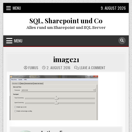
Skip
MENU
9. AUGUST 2026
to
content
SQL, Sharepoint und Co
Alles rund um Sharepoint und SQL Server
MENU
image21
ON
FUMUS
2. AUGUST 2016
LEAVE A COMMENT
IMAGE21