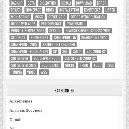
BACKUP
BETA
BIBLIOTHEK
DENALI
DOWNLOAD
ERROR
FEHLER
HOMEPAGE
INDEX
INSTALLATION
KONFERENZ
LISTEN
MONITORING
MOSS
OFFICE 2010
OFFICE WEBAPPLICATION
OFFICE WEB APPS
PERFORMANCE
POWERSHELL
PROJECT SERVER 2007
SEARCH
SEARCH SERVER EXPRESS 2010
SECURITY
SHAREPOINT
SHAREPOINT 15
SHAREPOINT 2010
SHAREPOINT 2013
SHAREPOINT DESIGNER
SHAREPOINT FOUNDATION
SP
SQL
SQL 11
SQL 2008 R2
SQL SERVER
SQL SERVER 2008
SQL SERVER 2008 R2
SQL SERVER 2012
SUCHDIENST
SUCHE
T-SQL
TOOL
TSQL
TUNING
VIDEO
WSS
KATEGORIEN
Allgemeines
Analysis Services
Denali
IIS