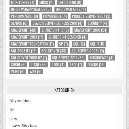
MONITORING
(7)
MOSS
(11)
OFFICE 2010
(8)
OFFICE WEBAPPLICATION
(3)
OFFICE WEB APPS
(4)
PERFORMANCE
(10)
POWERSHELL
(4)
PROJECT SERVER 2007
(3)
SEARCH
(6)
SEARCH SERVER EXPRESS 2010
(4)
SECURITY
(4)
SHAREPOINT
(48)
SHAREPOINT 15
(6)
SHAREPOINT 2010
(54)
SHAREPOINT 2013
(17)
SHAREPOINT DESIGNER
(4)
SHAREPOINT FOUNDATION
(17)
SP
(7)
SQL
(12)
SQL 11
(11)
SQL 2008 R2
(13)
SQL SERVER
(33)
SQL SERVER 2008
(10)
SQL SERVER 2008 R2
(7)
SQL SERVER 2012
(30)
SUCHDIENST
(4)
SUCHE
(6)
T-SQL
(36)
TOOL
(4)
TSQL
(7)
TUNING
(13)
VIDEO
(6)
WSS
(5)
KATEGORIEN
Allgemeines
IIS
OCS
Live Meeting