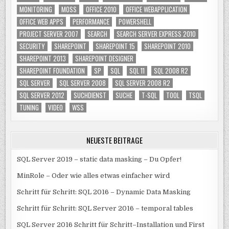
MONITORING
MOSS
OFFICE 2010
OFFICE WEBAPPLICATION
OFFICE WEB APPS
PERFORMANCE
POWERSHELL
PROJECT SERVER 2007
SEARCH
SEARCH SERVER EXPRESS 2010
SECURITY
SHAREPOINT
SHAREPOINT 15
SHAREPOINT 2010
SHAREPOINT 2013
SHAREPOINT DESIGNER
SHAREPOINT FOUNDATION
SP
SQL
SQL 11
SQL 2008 R2
SQL SERVER
SQL SERVER 2008
SQL SERVER 2008 R2
SQL SERVER 2012
SUCHDIENST
SUCHE
T-SQL
TOOL
TSQL
TUNING
VIDEO
WSS
NEUESTE BEITRÄGE
SQL Server 2019 – static data masking – Du Opfer!
MinRole – Oder wie alles etwas einfacher wird
Schritt für Schritt: SQL 2016 – Dynamic Data Masking
Schritt für Schritt: SQL Server 2016 – temporal tables
SQL Server 2016 Schritt für Schritt–Installation und First