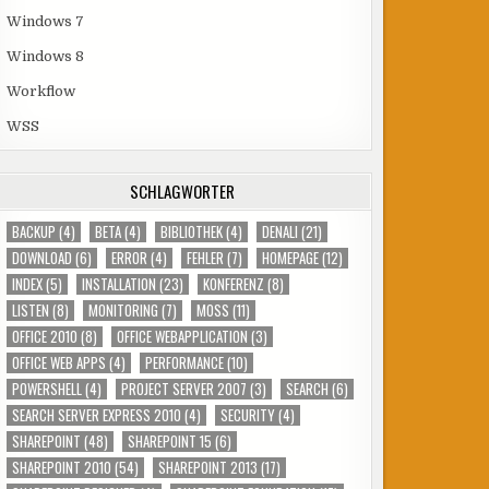
Windows 7
Windows 8
Workflow
WSS
SCHLAGWÖRTER
BACKUP
(4)
BETA
(4)
BIBLIOTHEK
(4)
DENALI
(21)
DOWNLOAD
(6)
ERROR
(4)
FEHLER
(7)
HOMEPAGE
(12)
INDEX
(5)
INSTALLATION
(23)
KONFERENZ
(8)
LISTEN
(8)
MONITORING
(7)
MOSS
(11)
OFFICE 2010
(8)
OFFICE WEBAPPLICATION
(3)
OFFICE WEB APPS
(4)
PERFORMANCE
(10)
POWERSHELL
(4)
PROJECT SERVER 2007
(3)
SEARCH
(6)
SEARCH SERVER EXPRESS 2010
(4)
SECURITY
(4)
SHAREPOINT
(48)
SHAREPOINT 15
(6)
SHAREPOINT 2010
(54)
SHAREPOINT 2013
(17)