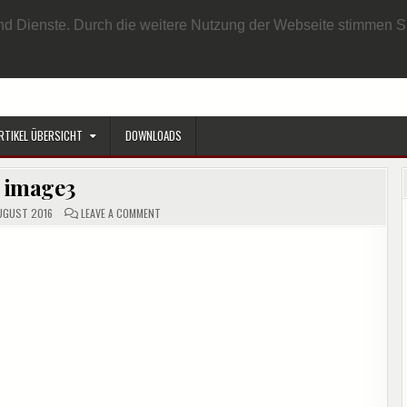
EN BENUTZER
DATENSCHUTZRICHTLINIE
IMPRESSUM
SAMPLE PAGE
e und Dienste. Durch die weitere Nutzung der Webseite stimmen
RTIKEL ÜBERSICHT
DOWNLOADS
image3
ON
UGUST 2016
LEAVE A COMMENT
IMAGE3