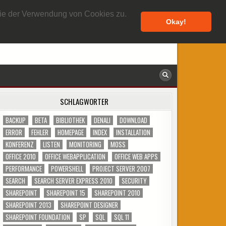
8. AUGUST 2026
 Sie der Verwendung von Cookies zu.
Okay!
SCHLAGWÖRTER
BACKUP
BETA
BIBLIOTHEK
DENALI
DOWNLOAD
ERROR
FEHLER
HOMEPAGE
INDEX
INSTALLATION
KONFERENZ
LISTEN
MONITORING
MOSS
OFFICE 2010
OFFICE WEBAPPLICATION
OFFICE WEB APPS
PERFORMANCE
POWERSHELL
PROJECT SERVER 2007
SEARCH
SEARCH SERVER EXPRESS 2010
SECURITY
SHAREPOINT
SHAREPOINT 15
SHAREPOINT 2010
SHAREPOINT 2013
SHAREPOINT DESIGNER
SHAREPOINT FOUNDATION
SP
SQL
SQL 11