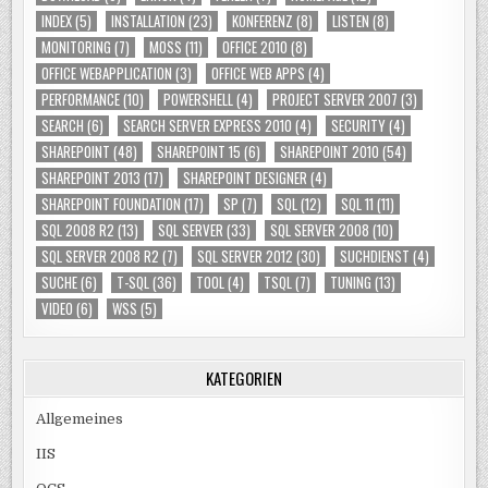
INDEX
(5)
INSTALLATION
(23)
KONFERENZ
(8)
LISTEN
(8)
MONITORING
(7)
MOSS
(11)
OFFICE 2010
(8)
OFFICE WEBAPPLICATION
(3)
OFFICE WEB APPS
(4)
PERFORMANCE
(10)
POWERSHELL
(4)
PROJECT SERVER 2007
(3)
SEARCH
(6)
SEARCH SERVER EXPRESS 2010
(4)
SECURITY
(4)
SHAREPOINT
(48)
SHAREPOINT 15
(6)
SHAREPOINT 2010
(54)
SHAREPOINT 2013
(17)
SHAREPOINT DESIGNER
(4)
SHAREPOINT FOUNDATION
(17)
SP
(7)
SQL
(12)
SQL 11
(11)
SQL 2008 R2
(13)
SQL SERVER
(33)
SQL SERVER 2008
(10)
SQL SERVER 2008 R2
(7)
SQL SERVER 2012
(30)
SUCHDIENST
(4)
SUCHE
(6)
T-SQL
(36)
TOOL
(4)
TSQL
(7)
TUNING
(13)
VIDEO
(6)
WSS
(5)
KATEGORIEN
Allgemeines
IIS