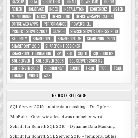
BACKUP
BETA
BIBLIOTHEK
DENALI
DOWNLOAD
ERROR
FEHLER
HOMEPAGE
INDEX
INSTALLATION
KONFERENZ
LISTEN
MONITORING
MOSS
OFFICE 2010
OFFICE WEBAPPLICATION
OFFICE WEB APPS
PERFORMANCE
POWERSHELL
PROJECT SERVER 2007
SEARCH
SEARCH SERVER EXPRESS 2010
SECURITY
SHAREPOINT
SHAREPOINT 15
SHAREPOINT 2010
SHAREPOINT 2013
SHAREPOINT DESIGNER
SHAREPOINT FOUNDATION
SP
SQL
SQL 11
SQL 2008 R2
SQL SERVER
SQL SERVER 2008
SQL SERVER 2008 R2
SQL SERVER 2012
SUCHDIENST
SUCHE
T-SQL
TOOL
TSQL
TUNING
VIDEO
WSS
NEUESTE BEITRÄGE
SQL Server 2019 – static data masking – Du Opfer!
MinRole – Oder wie alles etwas einfacher wird
Schritt für Schritt: SQL 2016 – Dynamic Data Masking
Schritt für Schritt: SQL Server 2016 – temporal tables