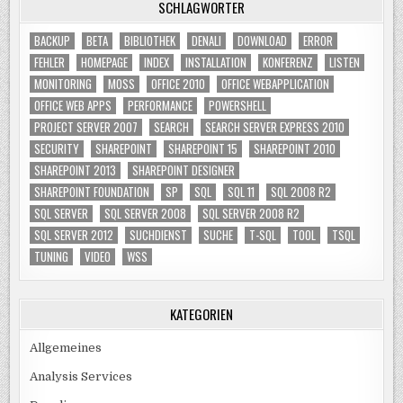
SCHLAGWÖRTER
BACKUP
BETA
BIBLIOTHEK
DENALI
DOWNLOAD
ERROR
FEHLER
HOMEPAGE
INDEX
INSTALLATION
KONFERENZ
LISTEN
MONITORING
MOSS
OFFICE 2010
OFFICE WEBAPPLICATION
OFFICE WEB APPS
PERFORMANCE
POWERSHELL
PROJECT SERVER 2007
SEARCH
SEARCH SERVER EXPRESS 2010
SECURITY
SHAREPOINT
SHAREPOINT 15
SHAREPOINT 2010
SHAREPOINT 2013
SHAREPOINT DESIGNER
SHAREPOINT FOUNDATION
SP
SQL
SQL 11
SQL 2008 R2
SQL SERVER
SQL SERVER 2008
SQL SERVER 2008 R2
SQL SERVER 2012
SUCHDIENST
SUCHE
T-SQL
TOOL
TSQL
TUNING
VIDEO
WSS
KATEGORIEN
Allgemeines
Analysis Services