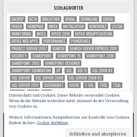
SCHLAGWÖRTER
BACKUP
BETA
BIBLIOTHEK
DENALI
DOWNLOAD
ERROR
FEHLER
HOMEPAGE
INDEX
INSTALLATION
KONFERENZ
LISTEN
MONITORING
MOSS
OFFICE 2010
OFFICE WEBAPPLICATION
OFFICE WEB APPS
PERFORMANCE
POWERSHELL
PROJECT SERVER 2007
SEARCH
SEARCH SERVER EXPRESS 2010
SECURITY
SHAREPOINT
SHAREPOINT 15
SHAREPOINT 2010
SHAREPOINT 2013
SHAREPOINT DESIGNER
SHAREPOINT FOUNDATION
SP
SQL
SQL 11
SQL 2008 R2
SQL SERVER
SQL SERVER 2008
SQL SERVER 2008 R2
SQL SERVER 2012
SUCHDIENST
SUCHE
T-SQL
TOOL
TSQL
TUNING
VIDEO
WSS
Datenschutz und Cookies: Diese Website verwendet Cookies.
Wenn du die Website weiterhin nutzt, stimmst du der Verwendung
von Cookies zu.
Weitere Informationen, beispielsweise zur Kontrolle von Cookies,
findest du hier:
Cookie-Richtlinie
Copyright © 2026 SQL, Sharepoint und Co