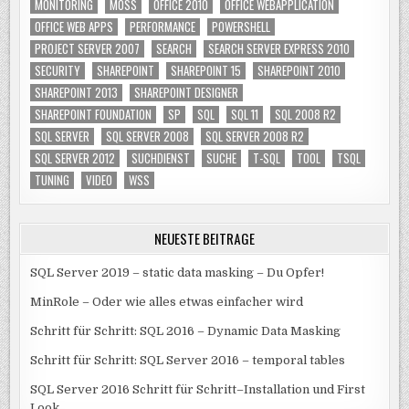
MONITORING
MOSS
OFFICE 2010
OFFICE WEBAPPLICATION
OFFICE WEB APPS
PERFORMANCE
POWERSHELL
PROJECT SERVER 2007
SEARCH
SEARCH SERVER EXPRESS 2010
SECURITY
SHAREPOINT
SHAREPOINT 15
SHAREPOINT 2010
SHAREPOINT 2013
SHAREPOINT DESIGNER
SHAREPOINT FOUNDATION
SP
SQL
SQL 11
SQL 2008 R2
SQL SERVER
SQL SERVER 2008
SQL SERVER 2008 R2
SQL SERVER 2012
SUCHDIENST
SUCHE
T-SQL
TOOL
TSQL
TUNING
VIDEO
WSS
NEUESTE BEITRÄGE
SQL Server 2019 – static data masking – Du Opfer!
MinRole – Oder wie alles etwas einfacher wird
Schritt für Schritt: SQL 2016 – Dynamic Data Masking
Schritt für Schritt: SQL Server 2016 – temporal tables
SQL Server 2016 Schritt für Schritt–Installation und First
Look