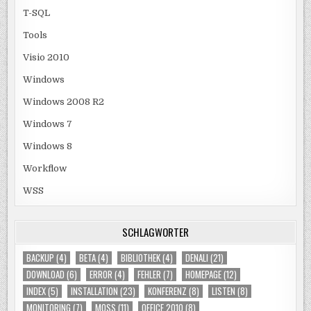
T-SQL
Tools
Visio 2010
Windows
Windows 2008 R2
Windows 7
Windows 8
Workflow
WSS
SCHLAGWÖRTER
BACKUP
(4)
BETA
(4)
BIBLIOTHEK
(4)
DENALI
(21)
DOWNLOAD
(6)
ERROR
(4)
FEHLER
(7)
HOMEPAGE
(12)
INDEX
(5)
INSTALLATION
(23)
KONFERENZ
(8)
LISTEN
(8)
MONITORING
(7)
MOSS
(11)
OFFICE 2010
(8)