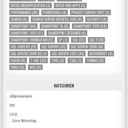
OFFICE WEBAPPLICATION
(3)
OFFICE WEB APPS
(4)
PERFORMANCE
(10)
POWERSHELL
(4)
PROJECT SERVER 2007
(3)
SEARCH
(6)
SEARCH SERVER EXPRESS 2010
(4)
SECURITY
(4)
SHAREPOINT
(48)
SHAREPOINT 15
(6)
SHAREPOINT 2010
(54)
SHAREPOINT 2013
(17)
SHAREPOINT DESIGNER
(4)
SHAREPOINT FOUNDATION
(17)
SP
(7)
SQL
(12)
SQL 11
(11)
SQL 2008 R2
(13)
SQL SERVER
(33)
SQL SERVER 2008
(10)
SQL SERVER 2008 R2
(7)
SQL SERVER 2012
(30)
SUCHDIENST
(4)
SUCHE
(6)
T-SQL
(36)
TOOL
(4)
TSQL
(7)
TUNING
(13)
VIDEO
(6)
WSS
(5)
KATEGORIEN
Allgemeines
IIS
OCS
Live Meeting