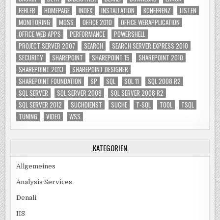
FEHLER
HOMEPAGE
INDEX
INSTALLATION
KONFERENZ
LISTEN
MONITORING
MOSS
OFFICE 2010
OFFICE WEBAPPLICATION
OFFICE WEB APPS
PERFORMANCE
POWERSHELL
PROJECT SERVER 2007
SEARCH
SEARCH SERVER EXPRESS 2010
SECURITY
SHAREPOINT
SHAREPOINT 15
SHAREPOINT 2010
SHAREPOINT 2013
SHAREPOINT DESIGNER
SHAREPOINT FOUNDATION
SP
SQL
SQL 11
SQL 2008 R2
SQL SERVER
SQL SERVER 2008
SQL SERVER 2008 R2
SQL SERVER 2012
SUCHDIENST
SUCHE
T-SQL
TOOL
TSQL
TUNING
VIDEO
WSS
KATEGORIEN
Allgemeines
Analysis Services
Denali
IIS