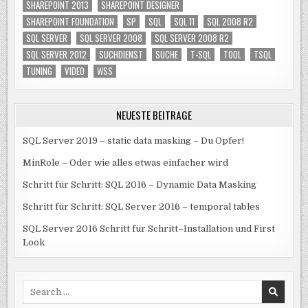
SHAREPOINT 2013
SHAREPOINT DESIGNER
SHAREPOINT FOUNDATION
SP
SQL
SQL 11
SQL 2008 R2
SQL SERVER
SQL SERVER 2008
SQL SERVER 2008 R2
SQL SERVER 2012
SUCHDIENST
SUCHE
T-SQL
TOOL
TSQL
TUNING
VIDEO
WSS
NEUESTE BEITRÄGE
SQL Server 2019 – static data masking – Du Opfer!
MinRole – Oder wie alles etwas einfacher wird
Schritt für Schritt: SQL 2016 – Dynamic Data Masking
Schritt für Schritt: SQL Server 2016 – temporal tables
SQL Server 2016 Schritt für Schritt–Installation und First
Look
Search
for: