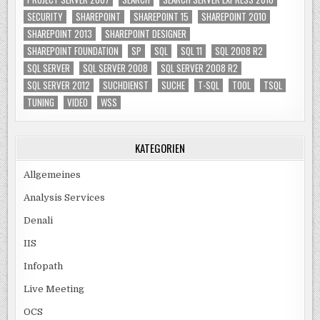
SECURITY
SHAREPOINT
SHAREPOINT 15
SHAREPOINT 2010
SHAREPOINT 2013
SHAREPOINT DESIGNER
SHAREPOINT FOUNDATION
SP
SQL
SQL 11
SQL 2008 R2
SQL SERVER
SQL SERVER 2008
SQL SERVER 2008 R2
SQL SERVER 2012
SUCHDIENST
SUCHE
T-SQL
TOOL
TSQL
TUNING
VIDEO
WSS
KATEGORIEN
Allgemeines
Analysis Services
Denali
IIS
Infopath
Live Meeting
OCS