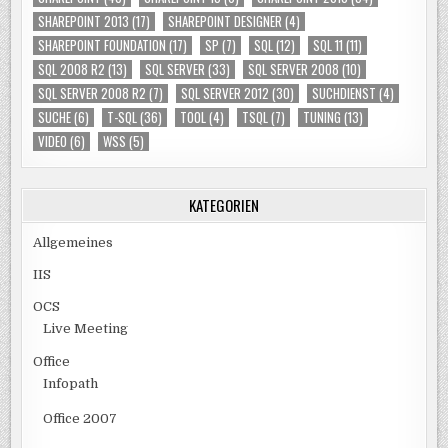
SHAREPOINT 2013
(17)
SHAREPOINT DESIGNER
(4)
SHAREPOINT FOUNDATION
(17)
SP
(7)
SQL
(12)
SQL 11
(11)
SQL 2008 R2
(13)
SQL SERVER
(33)
SQL SERVER 2008
(10)
SQL SERVER 2008 R2
(7)
SQL SERVER 2012
(30)
SUCHDIENST
(4)
SUCHE
(6)
T-SQL
(36)
TOOL
(4)
TSQL
(7)
TUNING
(13)
VIDEO
(6)
WSS
(5)
KATEGORIEN
Allgemeines
IIS
OCS
Live Meeting
Office
Infopath
Office 2007