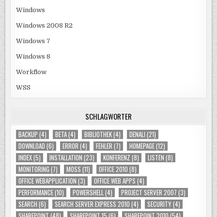
Windows
Windows 2008 R2
Windows 7
Windows 8
Workflow
WSS
SCHLAGWÖRTER
BACKUP
(4)
BETA
(4)
BIBLIOTHEK
(4)
DENALI
(21)
DOWNLOAD
(6)
ERROR
(4)
FEHLER
(7)
HOMEPAGE
(12)
INDEX
(5)
INSTALLATION
(23)
KONFERENZ
(8)
LISTEN
(8)
MONITORING
(7)
MOSS
(11)
OFFICE 2010
(8)
OFFICE WEBAPPLICATION
(3)
OFFICE WEB APPS
(4)
PERFORMANCE
(10)
POWERSHELL
(4)
PROJECT SERVER 2007
(3)
SEARCH
(6)
SEARCH SERVER EXPRESS 2010
(4)
SECURITY
(4)
SHAREPOINT
(48)
SHAREPOINT 15
(6)
SHAREPOINT 2010
(54)