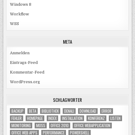
Windows 8
Workflow
WSS
META
Anmelden
Eintrags-Feed
Kommentar-Feed
WordPress.org
SCHLAGWÖRTER
BACKUP
BETA
BIBLIOTHEK
DENALI
DOWNLOAD
ERROR
FEHLER
HOMEPAGE
INDEX
INSTALLATION
KONFERENZ
LISTEN
MONITORING
MOSS
OFFICE 2010
OFFICE WEBAPPLICATION
OFFICE WEB APPS
PERFORMANCE
POWERSHELL