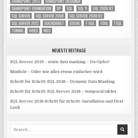
SHAREPOINT 2013
SHAREPOINT DESIGNER
SHAREPOINT FOUNDATION
SP
SQL
SQL 11
SQL 2008 R2
SQL SERVER
SQL SERVER 2008
SQL SERVER 2008 R2
SQL SERVER 2012
SUCHDIENST
SUCHE
T-SQL
TOOL
TSQL
TUNING
VIDEO
WSS
NEUESTE BEITRÄGE
SQL Server 2019 – static data masking – Du Opfer!
MinRole – Oder wie alles etwas einfacher wird
Schritt für Schritt: SQL 2016 – Dynamic Data Masking
Schritt für Schritt: SQL Server 2016 – temporal tables
SQL Server 2016 Schritt für Schritt–Installation und First
Look
Search
for: