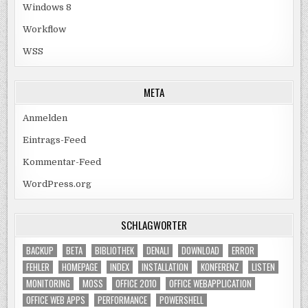
Windows 8
Workflow
WSS
META
Anmelden
Eintrags-Feed
Kommentar-Feed
WordPress.org
SCHLAGWÖRTER
BACKUP
BETA
BIBLIOTHEK
DENALI
DOWNLOAD
ERROR
FEHLER
HOMEPAGE
INDEX
INSTALLATION
KONFERENZ
LISTEN
MONITORING
MOSS
OFFICE 2010
OFFICE WEBAPPLICATION
OFFICE WEB APPS
PERFORMANCE
POWERSHELL