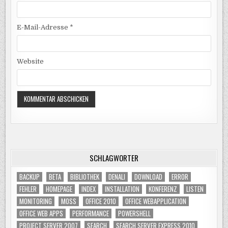
E-Mail-Adresse
*
Website
SCHLAGWÖRTER
BACKUP
BETA
BIBLIOTHEK
DENALI
DOWNLOAD
ERROR
FEHLER
HOMEPAGE
INDEX
INSTALLATION
KONFERENZ
LISTEN
MONITORING
MOSS
OFFICE 2010
OFFICE WEBAPPLICATION
OFFICE WEB APPS
PERFORMANCE
POWERSHELL
PROJECT SERVER 2007
SEARCH
SEARCH SERVER EXPRESS 2010