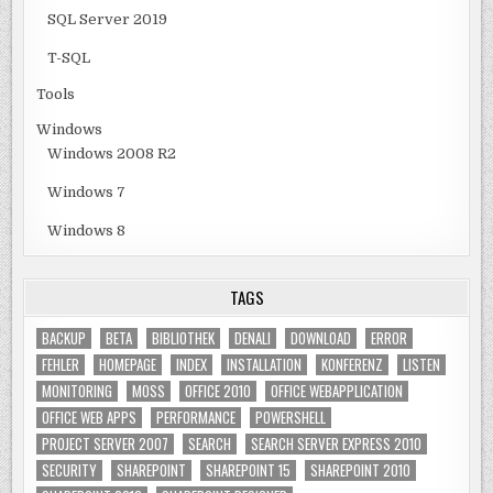
SQL Server 2019
T-SQL
Tools
Windows
Windows 2008 R2
Windows 7
Windows 8
TAGS
BACKUP
BETA
BIBLIOTHEK
DENALI
DOWNLOAD
ERROR
FEHLER
HOMEPAGE
INDEX
INSTALLATION
KONFERENZ
LISTEN
MONITORING
MOSS
OFFICE 2010
OFFICE WEBAPPLICATION
OFFICE WEB APPS
PERFORMANCE
POWERSHELL
PROJECT SERVER 2007
SEARCH
SEARCH SERVER EXPRESS 2010
SECURITY
SHAREPOINT
SHAREPOINT 15
SHAREPOINT 2010