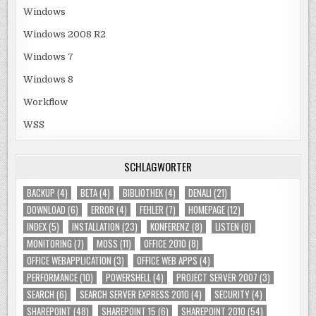
Windows
Windows 2008 R2
Windows 7
Windows 8
Workflow
WSS
SCHLAGWÖRTER
BACKUP
(4)
BETA
(4)
BIBLIOTHEK
(4)
DENALI
(21)
DOWNLOAD
(6)
ERROR
(4)
FEHLER
(7)
HOMEPAGE
(12)
INDEX
(5)
INSTALLATION
(23)
KONFERENZ
(8)
LISTEN
(8)
MONITORING
(7)
MOSS
(11)
OFFICE 2010
(8)
OFFICE WEBAPPLICATION
(3)
OFFICE WEB APPS
(4)
PERFORMANCE
(10)
POWERSHELL
(4)
PROJECT SERVER 2007
(3)
SEARCH
(6)
SEARCH SERVER EXPRESS 2010
(4)
SECURITY
(4)
SHAREPOINT
(48)
SHAREPOINT 15
(6)
SHAREPOINT 2010
(54)