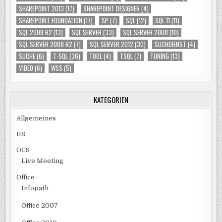
SHAREPOINT 2013
(17)
SHAREPOINT DESIGNER
(4)
SHAREPOINT FOUNDATION
(17)
SP
(7)
SQL
(12)
SQL 11
(11)
SQL 2008 R2
(13)
SQL SERVER
(33)
SQL SERVER 2008
(10)
SQL SERVER 2008 R2
(7)
SQL SERVER 2012
(30)
SUCHDIENST
(4)
SUCHE
(6)
T-SQL
(36)
TOOL
(4)
TSQL
(7)
TUNING
(13)
VIDEO
(6)
WSS
(5)
KATEGORIEN
Allgemeines
IIS
OCS
Live Meeting
Office
Infopath
Office 2007