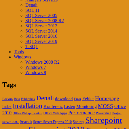
Denali
SQL 11
SQL Server 2005
SQL Server 2008 R2
SQL Server 2012
SQL Server 2014
SQL Server 2016
SQL Server 2019
T-SQL
Tools
Windows
Windows 2008 R2
Windows 7
Windows 8
Tags
Denali
Homepage
Fehler
download
Backup
Beta
Bibliothek
Error
Installation
MOSS
Konferenz
Listen
Office
Monitoring
Index
Performance
2010
Office Web Apps
Powershell
Office Webapplication
Project
Sharepoint
Search
Search Server Express 2010
Security
Server 2007