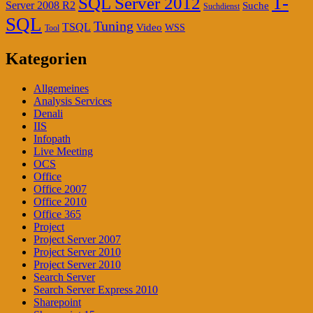
T-
SQL Server 2012
Server 2008 R2
Suche
Suchdienst
SQL
Tuning
TSQL
Video
WSS
Tool
Kategorien
Allgemeines
Analysis Services
Denali
IIS
Infopath
Live Meeting
OCS
Office
Office 2007
Office 2010
Office 365
Project
Project Server 2007
Project Server 2010
Project Server 2010
Search Server
Search Server Express 2010
Sharepoint