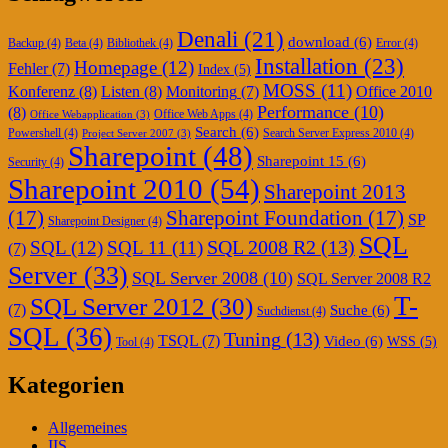
Denali
(21)
download
(6)
Backup
(4)
Beta
(4)
Bibliothek
(4)
Error
(4)
Installation
(23)
Homepage
(12)
Fehler
(7)
Index
(5)
MOSS
(11)
Konferenz
(8)
Listen
(8)
Office 2010
Monitoring
(7)
Performance
(10)
(8)
Office Web Apps
(4)
Office Webapplication
(3)
Search
(6)
Powershell
(4)
Search Server Express 2010
(4)
Project Server 2007
(3)
Sharepoint
(48)
Sharepoint 15
(6)
Security
(4)
Sharepoint 2010
(54)
Sharepoint 2013
(17)
Sharepoint Foundation
(17)
SP
Sharepoint Designer
(4)
SQL
SQL 2008 R2
(13)
SQL
(12)
SQL 11
(11)
(7)
Server
(33)
SQL Server 2008
(10)
SQL Server 2008 R2
T-
SQL Server 2012
(30)
(7)
Suche
(6)
Suchdienst
(4)
SQL
(36)
Tuning
(13)
TSQL
(7)
Video
(6)
WSS
(5)
Tool
(4)
Kategorien
Allgemeines
IIS