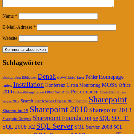
Name
*
E-Mail-Adresse
*
Website
Schlagwörter
Denali
Homepage
Fehler
download
Backup
Beta
Bibliothek
Error
Installation
MOSS
Konferenz
Listen
Office
Monitoring
Index
Performance
2010
Office Web Apps
Powershell
Office Webapplication
Project
Sharepoint
Search
Search Server Express 2010
Security
Server 2007
Sharepoint 2010
Sharepoint 2013
Sharepoint 15
Sharepoint Foundation
SQL
SQL 11
SP
Sharepoint Designer
SQL Server
SQL 2008 R2
SQL Server 2008
SQL