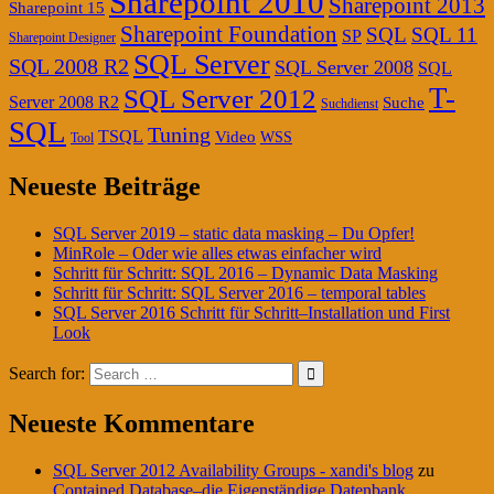
Sharepoint 2010
Sharepoint 2013
Sharepoint 15
Sharepoint Foundation
SQL
SQL 11
SP
Sharepoint Designer
SQL Server
SQL 2008 R2
SQL Server 2008
SQL
T-
SQL Server 2012
Server 2008 R2
Suche
Suchdienst
SQL
Tuning
TSQL
Video
WSS
Tool
Neueste Beiträge
SQL Server 2019 – static data masking – Du Opfer!
MinRole – Oder wie alles etwas einfacher wird
Schritt für Schritt: SQL 2016 – Dynamic Data Masking
Schritt für Schritt: SQL Server 2016 – temporal tables
SQL Server 2016 Schritt für Schritt–Installation und First
Look
Search for:
Neueste Kommentare
SQL Server 2012 Availability Groups - xandi's blog
zu
Contained Database–die Eigenständige Datenbank