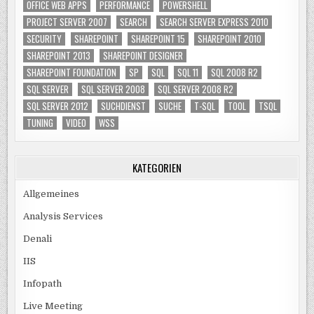
OFFICE WEB APPS
PERFORMANCE
POWERSHELL
PROJECT SERVER 2007
SEARCH
SEARCH SERVER EXPRESS 2010
SECURITY
SHAREPOINT
SHAREPOINT 15
SHAREPOINT 2010
SHAREPOINT 2013
SHAREPOINT DESIGNER
SHAREPOINT FOUNDATION
SP
SQL
SQL 11
SQL 2008 R2
SQL SERVER
SQL SERVER 2008
SQL SERVER 2008 R2
SQL SERVER 2012
SUCHDIENST
SUCHE
T-SQL
TOOL
TSQL
TUNING
VIDEO
WSS
KATEGORIEN
Allgemeines
Analysis Services
Denali
IIS
Infopath
Live Meeting