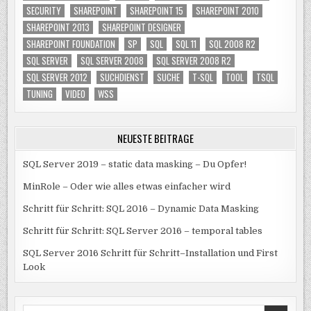
SECURITY
SHAREPOINT
SHAREPOINT 15
SHAREPOINT 2010
SHAREPOINT 2013
SHAREPOINT DESIGNER
SHAREPOINT FOUNDATION
SP
SQL
SQL 11
SQL 2008 R2
SQL SERVER
SQL SERVER 2008
SQL SERVER 2008 R2
SQL SERVER 2012
SUCHDIENST
SUCHE
T-SQL
TOOL
TSQL
TUNING
VIDEO
WSS
NEUESTE BEITRÄGE
SQL Server 2019 – static data masking – Du Opfer!
MinRole – Oder wie alles etwas einfacher wird
Schritt für Schritt: SQL 2016 – Dynamic Data Masking
Schritt für Schritt: SQL Server 2016 – temporal tables
SQL Server 2016 Schritt für Schritt–Installation und First
Look
Search