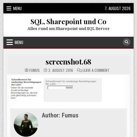
Skip
MENU
7. AUGUST 2026
to
content
SQL, Sharepoint und Co
Alles rund um Sharepoint und SQL Server
MENU
screenshot.68
ON
FUMUS
2. AUGUST 2016
LEAVE A COMMENT
SCREENSHOT.68
Author:
Fumus