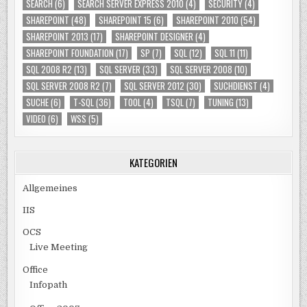
SEARCH
(6)
SEARCH SERVER EXPRESS 2010
(4)
SECURITY
(4)
SHAREPOINT
(48)
SHAREPOINT 15
(6)
SHAREPOINT 2010
(54)
SHAREPOINT 2013
(17)
SHAREPOINT DESIGNER
(4)
SHAREPOINT FOUNDATION
(17)
SP
(7)
SQL
(12)
SQL 11
(11)
SQL 2008 R2
(13)
SQL SERVER
(33)
SQL SERVER 2008
(10)
SQL SERVER 2008 R2
(7)
SQL SERVER 2012
(30)
SUCHDIENST
(4)
SUCHE
(6)
T-SQL
(36)
TOOL
(4)
TSQL
(7)
TUNING
(13)
VIDEO
(6)
WSS
(5)
KATEGORIEN
Allgemeines
IIS
OCS
Live Meeting
Office
Infopath