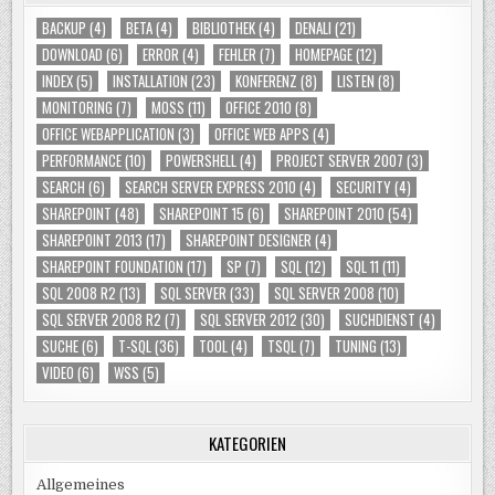
BACKUP
(4)
BETA
(4)
BIBLIOTHEK
(4)
DENALI
(21)
DOWNLOAD
(6)
ERROR
(4)
FEHLER
(7)
HOMEPAGE
(12)
INDEX
(5)
INSTALLATION
(23)
KONFERENZ
(8)
LISTEN
(8)
MONITORING
(7)
MOSS
(11)
OFFICE 2010
(8)
OFFICE WEBAPPLICATION
(3)
OFFICE WEB APPS
(4)
PERFORMANCE
(10)
POWERSHELL
(4)
PROJECT SERVER 2007
(3)
SEARCH
(6)
SEARCH SERVER EXPRESS 2010
(4)
SECURITY
(4)
SHAREPOINT
(48)
SHAREPOINT 15
(6)
SHAREPOINT 2010
(54)
SHAREPOINT 2013
(17)
SHAREPOINT DESIGNER
(4)
SHAREPOINT FOUNDATION
(17)
SP
(7)
SQL
(12)
SQL 11
(11)
SQL 2008 R2
(13)
SQL SERVER
(33)
SQL SERVER 2008
(10)
SQL SERVER 2008 R2
(7)
SQL SERVER 2012
(30)
SUCHDIENST
(4)
SUCHE
(6)
T-SQL
(36)
TOOL
(4)
TSQL
(7)
TUNING
(13)
VIDEO
(6)
WSS
(5)
KATEGORIEN
Allgemeines