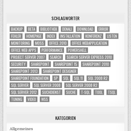
SCHLAGWÖRTER
BACKUP
BETA
BIBLIOTHEK
DENALI
DOWNLOAD
ERROR
FEHLER
HOMEPAGE
INDEX
INSTALLATION
KONFERENZ
LISTEN
MONITORING
MOSS
OFFICE 2010
OFFICE WEBAPPLICATION
OFFICE WEB APPS
PERFORMANCE
POWERSHELL
PROJECT SERVER 2007
SEARCH
SEARCH SERVER EXPRESS 2010
SECURITY
SHAREPOINT
SHAREPOINT 15
SHAREPOINT 2010
SHAREPOINT 2013
SHAREPOINT DESIGNER
SHAREPOINT FOUNDATION
SP
SQL
SQL 11
SQL 2008 R2
SQL SERVER
SQL SERVER 2008
SQL SERVER 2008 R2
SQL SERVER 2012
SUCHDIENST
SUCHE
T-SQL
TOOL
TSQL
TUNING
VIDEO
WSS
KATEGORIEN
Allgemeines