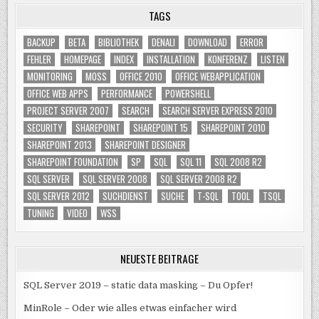
TAGS
BACKUP
BETA
BIBLIOTHEK
DENALI
DOWNLOAD
ERROR
FEHLER
HOMEPAGE
INDEX
INSTALLATION
KONFERENZ
LISTEN
MONITORING
MOSS
OFFICE 2010
OFFICE WEBAPPLICATION
OFFICE WEB APPS
PERFORMANCE
POWERSHELL
PROJECT SERVER 2007
SEARCH
SEARCH SERVER EXPRESS 2010
SECURITY
SHAREPOINT
SHAREPOINT 15
SHAREPOINT 2010
SHAREPOINT 2013
SHAREPOINT DESIGNER
SHAREPOINT FOUNDATION
SP
SQL
SQL 11
SQL 2008 R2
SQL SERVER
SQL SERVER 2008
SQL SERVER 2008 R2
SQL SERVER 2012
SUCHDIENST
SUCHE
T-SQL
TOOL
TSQL
TUNING
VIDEO
WSS
NEUESTE BEITRÄGE
SQL Server 2019 – static data masking – Du Opfer!
MinRole – Oder wie alles etwas einfacher wird