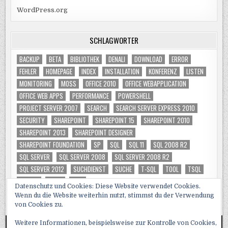
WordPress.org
SCHLAGWÖRTER
BACKUP
BETA
BIBLIOTHEK
DENALI
DOWNLOAD
ERROR
FEHLER
HOMEPAGE
INDEX
INSTALLATION
KONFERENZ
LISTEN
MONITORING
MOSS
OFFICE 2010
OFFICE WEBAPPLICATION
OFFICE WEB APPS
PERFORMANCE
POWERSHELL
PROJECT SERVER 2007
SEARCH
SEARCH SERVER EXPRESS 2010
SECURITY
SHAREPOINT
SHAREPOINT 15
SHAREPOINT 2010
SHAREPOINT 2013
SHAREPOINT DESIGNER
SHAREPOINT FOUNDATION
SP
SQL
SQL 11
SQL 2008 R2
SQL SERVER
SQL SERVER 2008
SQL SERVER 2008 R2
SQL SERVER 2012
SUCHDIENST
SUCHE
T-SQL
TOOL
TSQL
TUNING
VIDEO
WSS
Datenschutz und Cookies: Diese Website verwendet Cookies.
Wenn du die Website weiterhin nutzt, stimmst du der Verwendung
von Cookies zu.
Weitere Informationen, beispielsweise zur Kontrolle von Cookies,