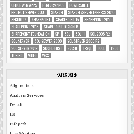
OFFICE WEB APPS
PERFORMANCE
POWERSHELL
PROJECT SERVER 2007
SEARCH
SEARCH SERVER EXPRESS 2010
SECURITY
SHAREPOINT
SHAREPOINT 15
SHAREPOINT 2010
SHAREPOINT 2013
SHAREPOINT DESIGNER
SHAREPOINT FOUNDATION
SP
SQL
SQL 11
SQL 2008 R2
SQL SERVER
SQL SERVER 2008
SQL SERVER 2008 R2
SQL SERVER 2012
SUCHDIENST
SUCHE
T-SQL
TOOL
TSQL
TUNING
VIDEO
WSS
KATEGORIEN
Allgemeines
Analysis Services
Denali
IIS
Infopath
Live Meeting