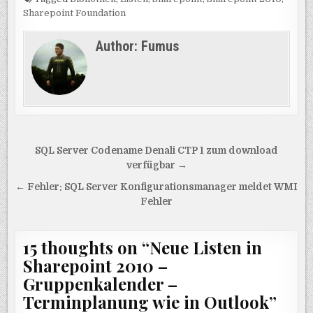
Sharepoint Foundation
Author:
Fumus
Beitragsnavigation
SQL Server Codename Denali CTP 1 zum download
verfügbar →
← Fehler: SQL Server Konfigurationsmanager meldet WMI
Fehler
15 thoughts on “
Neue Listen in
Sharepoint 2010 –
Gruppenkalender –
Terminplanung wie in Outlook
”