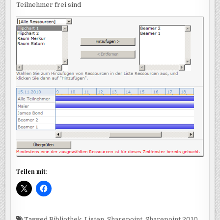
Teilnehmer frei sind
Teilen mit:
Tagged
Bibliothek
,
Listen
,
Sharepoint
,
Sharepoint 2010
,