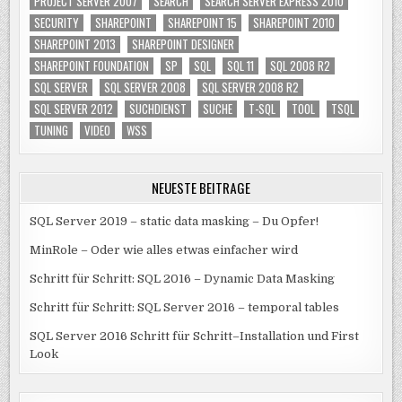
PROJECT SERVER 2007
SEARCH
SEARCH SERVER EXPRESS 2010
SECURITY
SHAREPOINT
SHAREPOINT 15
SHAREPOINT 2010
SHAREPOINT 2013
SHAREPOINT DESIGNER
SHAREPOINT FOUNDATION
SP
SQL
SQL 11
SQL 2008 R2
SQL SERVER
SQL SERVER 2008
SQL SERVER 2008 R2
SQL SERVER 2012
SUCHDIENST
SUCHE
T-SQL
TOOL
TSQL
TUNING
VIDEO
WSS
NEUESTE BEITRÄGE
SQL Server 2019 – static data masking – Du Opfer!
MinRole – Oder wie alles etwas einfacher wird
Schritt für Schritt: SQL 2016 – Dynamic Data Masking
Schritt für Schritt: SQL Server 2016 – temporal tables
SQL Server 2016 Schritt für Schritt–Installation und First
Look