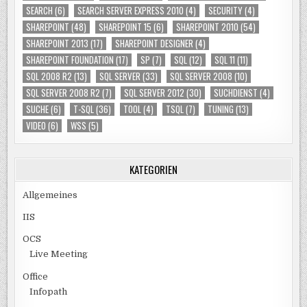
SEARCH
(6)
SEARCH SERVER EXPRESS 2010
(4)
SECURITY
(4)
SHAREPOINT
(48)
SHAREPOINT 15
(6)
SHAREPOINT 2010
(54)
SHAREPOINT 2013
(17)
SHAREPOINT DESIGNER
(4)
SHAREPOINT FOUNDATION
(17)
SP
(7)
SQL
(12)
SQL 11
(11)
SQL 2008 R2
(13)
SQL SERVER
(33)
SQL SERVER 2008
(10)
SQL SERVER 2008 R2
(7)
SQL SERVER 2012
(30)
SUCHDIENST
(4)
SUCHE
(6)
T-SQL
(36)
TOOL
(4)
TSQL
(7)
TUNING
(13)
VIDEO
(6)
WSS
(5)
KATEGORIEN
Allgemeines
IIS
OCS
Live Meeting
Office
Infopath