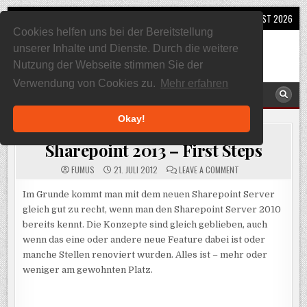
Skip
MENU
10. AUGUST 2026
to
Cookies helfen uns bei der Bereitstellung
content
SQL, Sharepoint und Co
unserer Inhalte und Dienste. Durch die weitere
Alles rund um Sharepoint und SQL Server
Nutzung der Webseite stimmen Sie der
Verwendung von Cookies zu.
Mehr erfahren
MENU
Okay!
POSTED
SHAREPOINT
,
SHAREPOINT 2013
IN
Sharepoint 2013 – First Steps
ON
FUMUS
21. JULI 2012
LEAVE A COMMENT
SHAREPOINT
2013
–
Im Grunde kommt man mit dem neuen Sharepoint Server
FIRST
gleich gut zu recht, wenn man den Sharepoint Server 2010
STEPS
bereits kennt. Die Konzepte sind gleich geblieben, auch
wenn das eine oder andere neue Feature dabei ist oder
manche Stellen renoviert wurden. Alles ist – mehr oder
weniger am gewohnten Platz.