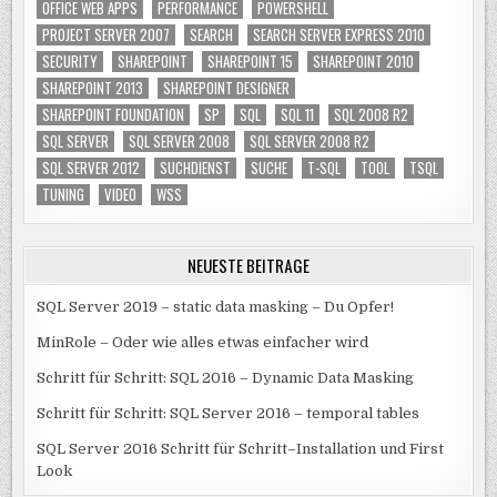
OFFICE WEB APPS
PERFORMANCE
POWERSHELL
PROJECT SERVER 2007
SEARCH
SEARCH SERVER EXPRESS 2010
SECURITY
SHAREPOINT
SHAREPOINT 15
SHAREPOINT 2010
SHAREPOINT 2013
SHAREPOINT DESIGNER
SHAREPOINT FOUNDATION
SP
SQL
SQL 11
SQL 2008 R2
SQL SERVER
SQL SERVER 2008
SQL SERVER 2008 R2
SQL SERVER 2012
SUCHDIENST
SUCHE
T-SQL
TOOL
TSQL
TUNING
VIDEO
WSS
NEUESTE BEITRÄGE
SQL Server 2019 – static data masking – Du Opfer!
MinRole – Oder wie alles etwas einfacher wird
Schritt für Schritt: SQL 2016 – Dynamic Data Masking
Schritt für Schritt: SQL Server 2016 – temporal tables
SQL Server 2016 Schritt für Schritt–Installation und First
Look