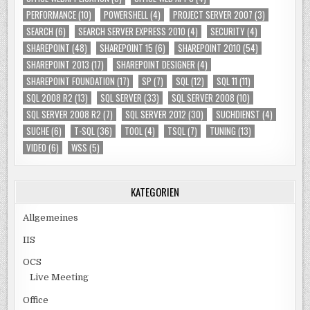
PERFORMANCE
(10)
POWERSHELL
(4)
PROJECT SERVER 2007
(3)
SEARCH
(6)
SEARCH SERVER EXPRESS 2010
(4)
SECURITY
(4)
SHAREPOINT
(48)
SHAREPOINT 15
(6)
SHAREPOINT 2010
(54)
SHAREPOINT 2013
(17)
SHAREPOINT DESIGNER
(4)
SHAREPOINT FOUNDATION
(17)
SP
(7)
SQL
(12)
SQL 11
(11)
SQL 2008 R2
(13)
SQL SERVER
(33)
SQL SERVER 2008
(10)
SQL SERVER 2008 R2
(7)
SQL SERVER 2012
(30)
SUCHDIENST
(4)
SUCHE
(6)
T-SQL
(36)
TOOL
(4)
TSQL
(7)
TUNING
(13)
VIDEO
(6)
WSS
(5)
KATEGORIEN
Allgemeines
IIS
OCS
Live Meeting
Office