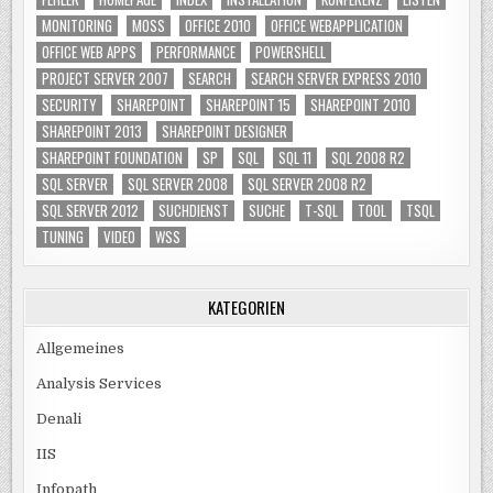
MONITORING
MOSS
OFFICE 2010
OFFICE WEBAPPLICATION
OFFICE WEB APPS
PERFORMANCE
POWERSHELL
PROJECT SERVER 2007
SEARCH
SEARCH SERVER EXPRESS 2010
SECURITY
SHAREPOINT
SHAREPOINT 15
SHAREPOINT 2010
SHAREPOINT 2013
SHAREPOINT DESIGNER
SHAREPOINT FOUNDATION
SP
SQL
SQL 11
SQL 2008 R2
SQL SERVER
SQL SERVER 2008
SQL SERVER 2008 R2
SQL SERVER 2012
SUCHDIENST
SUCHE
T-SQL
TOOL
TSQL
TUNING
VIDEO
WSS
KATEGORIEN
Allgemeines
Analysis Services
Denali
IIS
Infopath