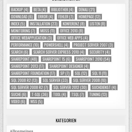
BACKUP
(4)
BETA
(4)
BIBLIOTHEK
(4)
DENALI
(21)
DOWNLOAD
(6)
ERROR
(4)
FEHLER
(7)
HOMEPAGE
(12)
INDEX
(5)
INSTALLATION
(23)
KONFERENZ
(8)
LISTEN
(8)
MONITORING
(7)
MOSS
(11)
OFFICE 2010
(8)
OFFICE WEBAPPLICATION
(3)
OFFICE WEB APPS
(4)
PERFORMANCE
(10)
POWERSHELL
(4)
PROJECT SERVER 2007
(3)
SEARCH
(6)
SEARCH SERVER EXPRESS 2010
(4)
SECURITY
(4)
SHAREPOINT
(48)
SHAREPOINT 15
(6)
SHAREPOINT 2010
(54)
SHAREPOINT 2013
(17)
SHAREPOINT DESIGNER
(4)
SHAREPOINT FOUNDATION
(17)
SP
(7)
SQL
(12)
SQL 11
(11)
SQL 2008 R2
(13)
SQL SERVER
(33)
SQL SERVER 2008
(10)
SQL SERVER 2008 R2
(7)
SQL SERVER 2012
(30)
SUCHDIENST
(4)
SUCHE
(6)
T-SQL
(36)
TOOL
(4)
TSQL
(7)
TUNING
(13)
VIDEO
(6)
WSS
(5)
KATEGORIEN
Allgemeines