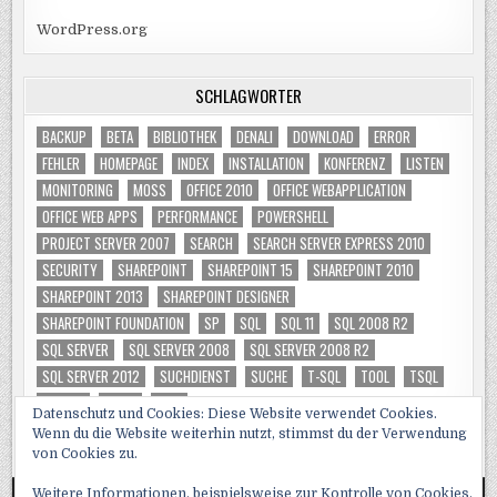
WordPress.org
SCHLAGWÖRTER
BACKUP
BETA
BIBLIOTHEK
DENALI
DOWNLOAD
ERROR
FEHLER
HOMEPAGE
INDEX
INSTALLATION
KONFERENZ
LISTEN
MONITORING
MOSS
OFFICE 2010
OFFICE WEBAPPLICATION
OFFICE WEB APPS
PERFORMANCE
POWERSHELL
PROJECT SERVER 2007
SEARCH
SEARCH SERVER EXPRESS 2010
SECURITY
SHAREPOINT
SHAREPOINT 15
SHAREPOINT 2010
SHAREPOINT 2013
SHAREPOINT DESIGNER
SHAREPOINT FOUNDATION
SP
SQL
SQL 11
SQL 2008 R2
SQL SERVER
SQL SERVER 2008
SQL SERVER 2008 R2
SQL SERVER 2012
SUCHDIENST
SUCHE
T-SQL
TOOL
TSQL
TUNING
VIDEO
WSS
Datenschutz und Cookies: Diese Website verwendet Cookies.
Wenn du die Website weiterhin nutzt, stimmst du der Verwendung
von Cookies zu.
Weitere Informationen, beispielsweise zur Kontrolle von Cookies,