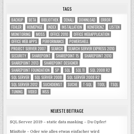
TAGS
BACKUP
BETA
BIBLIOTHEK
DENALI
DOWNLOAD
ERROR
FEHLER
HOMEPAGE
INDEX
INSTALLATION
KONFERENZ
LISTEN
MONITORING
MOSS
OFFICE 2010
OFFICE WEBAPPLICATION
OFFICE WEB APPS
PERFORMANCE
POWERSHELL
PROJECT SERVER 2007
SEARCH
SEARCH SERVER EXPRESS 2010
SECURITY
SHAREPOINT
SHAREPOINT 15
SHAREPOINT 2010
SHAREPOINT 2013
SHAREPOINT DESIGNER
SHAREPOINT FOUNDATION
SP
SQL
SQL 11
SQL 2008 R2
SQL SERVER
SQL SERVER 2008
SQL SERVER 2008 R2
SQL SERVER 2012
SUCHDIENST
SUCHE
T-SQL
TOOL
TSQL
TUNING
VIDEO
WSS
NEUESTE BEITRÄGE
SQL Server 2019 – static data masking – Du Opfer!
MinRole – Oder wie alles etwas einfacher wird