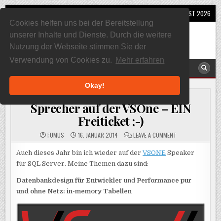
Skip
MENU
6. AUGUST 2026
to
Cookies helfen uns bei der Bereitstellung
content
SQL, Sharepoint und Co
unserer Inhalte und Dienste. Durch die weitere
Alles rund um Sharepoint und SQL Server
Nutzung der Webseite stimmen Sie der
Verwendung von Cookies zu.
Mehr erfahren
MENU
Okay!
POSTED
SQL SERVER
IN
Sprecher auf der VSOne – EIN
Freiticket ;-)
ON
FUMUS
16. JANUAR 2014
LEAVE A COMMENT
SPRECHER
AUF
DER
Auch dieses Jahr bin ich wieder auf der
VSONE
Speaker
VSONE
für SQL Server. Meine Themen dazu sind:
–
EIN
FREITICKET
Datenbankdesign für Entwickler
und
Performance pur
;-)
und ohne Netz: in-memory Tabellen