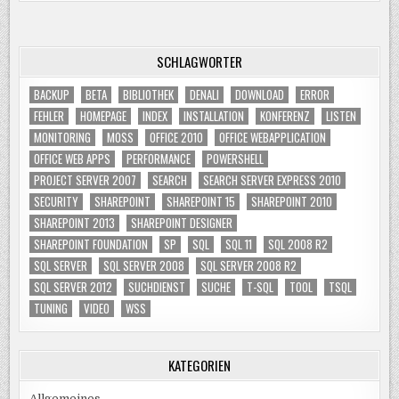
SCHLAGWÖRTER
BACKUP
BETA
BIBLIOTHEK
DENALI
DOWNLOAD
ERROR
FEHLER
HOMEPAGE
INDEX
INSTALLATION
KONFERENZ
LISTEN
MONITORING
MOSS
OFFICE 2010
OFFICE WEBAPPLICATION
OFFICE WEB APPS
PERFORMANCE
POWERSHELL
PROJECT SERVER 2007
SEARCH
SEARCH SERVER EXPRESS 2010
SECURITY
SHAREPOINT
SHAREPOINT 15
SHAREPOINT 2010
SHAREPOINT 2013
SHAREPOINT DESIGNER
SHAREPOINT FOUNDATION
SP
SQL
SQL 11
SQL 2008 R2
SQL SERVER
SQL SERVER 2008
SQL SERVER 2008 R2
SQL SERVER 2012
SUCHDIENST
SUCHE
T-SQL
TOOL
TSQL
TUNING
VIDEO
WSS
KATEGORIEN
Allgemeines