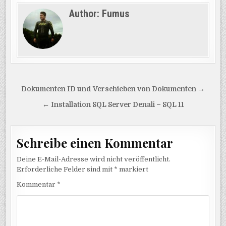
diesem Tool wird die
Author:
Fumus
Migration von Oracle,
Sybase, MySQL oder
gar Access deutlich
erleichtert. Der
Assistent unterstützt
eine Migration zu
allen Versionen ab
SQL 2005 (auch
Beitragsnavigation
Dokumenten ID und Verschieben von Dokumenten →
Express Version)
sowie zu SQL Azure.
← Installation SQL Server Denali – SQL 11
Hier ein Auszug aus…
Schreibe einen Kommentar
Deine E-Mail-Adresse wird nicht veröffentlicht.
Erforderliche Felder sind mit
*
markiert
Kommentar
*