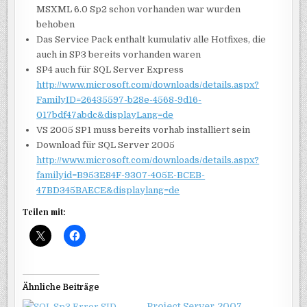
MSXML 6.0 Sp2 schon vorhanden war wurden
behoben
Das Service Pack enthalt kumulativ alle Hotfixes, die
auch in SP3 bereits vorhanden waren
SP4 auch für SQL Server Express
http://www.microsoft.com/downloads/details.aspx?
FamilyID=26435597-b28e-4568-9d16-
017bdf47abdc&displayLang=de
VS 2005 SP1 muss bereits vorhab installiert sein
Download für SQL Server 2005
http://www.microsoft.com/downloads/details.aspx?
familyid=B953E84F-9307-405E-BCEB-
47BD345BAECE&displaylang=de
Teilen mit:
Ähnliche Beiträge
Project Server 2007