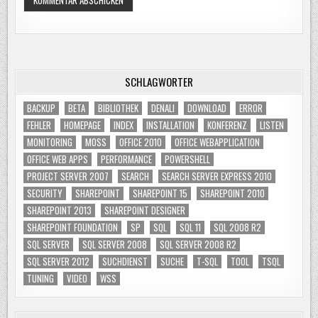
SCHLAGWÖRTER
BACKUP
BETA
BIBLIOTHEK
DENALI
DOWNLOAD
ERROR
FEHLER
HOMEPAGE
INDEX
INSTALLATION
KONFERENZ
LISTEN
MONITORING
MOSS
OFFICE 2010
OFFICE WEBAPPLICATION
OFFICE WEB APPS
PERFORMANCE
POWERSHELL
PROJECT SERVER 2007
SEARCH
SEARCH SERVER EXPRESS 2010
SECURITY
SHAREPOINT
SHAREPOINT 15
SHAREPOINT 2010
SHAREPOINT 2013
SHAREPOINT DESIGNER
SHAREPOINT FOUNDATION
SP
SQL
SQL 11
SQL 2008 R2
SQL SERVER
SQL SERVER 2008
SQL SERVER 2008 R2
SQL SERVER 2012
SUCHDIENST
SUCHE
T-SQL
TOOL
TSQL
TUNING
VIDEO
WSS