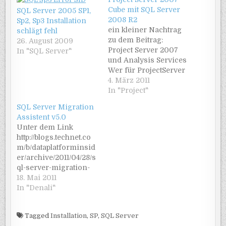
Cube mit SQL Server
SQL Server 2005 SP1,
2008 R2
Sp2, Sp3 Installation
ein kleiner Nachtrag
schlägt fehl
zu dem Beitrag:
26. August 2009
Project Server 2007
In "SQL Server"
und Analysis Services
Wer für ProjectServer
2007 die SQL Server
4. März 2011
2008 R2 Analysis
In "Project"
Services verwendet,
SQL Server Migration
der stößt bei der
Assistent v5.0
Erstellung des Cube
Unter dem Link
auf folgende Meldung:
http://blogs.technet.co
Failed to build the
m/b/dataplatforminsid
OLAP cubes. Error:
er/archive/2011/04/28/s
Analysis Services
ql-server-migration-
session failed with the
assistant-v5-0-is-now-
18. Mai 2011
following error: The…
available.aspx steht
In "Denali"
der neue Assistent
zum Download nun
Tagged
Installation
,
SP
,
SQL Server
zur Verfügung. Mit