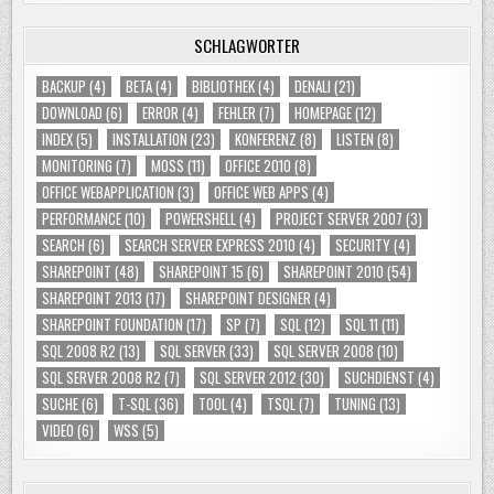
SCHLAGWÖRTER
BACKUP
(4)
BETA
(4)
BIBLIOTHEK
(4)
DENALI
(21)
DOWNLOAD
(6)
ERROR
(4)
FEHLER
(7)
HOMEPAGE
(12)
INDEX
(5)
INSTALLATION
(23)
KONFERENZ
(8)
LISTEN
(8)
MONITORING
(7)
MOSS
(11)
OFFICE 2010
(8)
OFFICE WEBAPPLICATION
(3)
OFFICE WEB APPS
(4)
PERFORMANCE
(10)
POWERSHELL
(4)
PROJECT SERVER 2007
(3)
SEARCH
(6)
SEARCH SERVER EXPRESS 2010
(4)
SECURITY
(4)
SHAREPOINT
(48)
SHAREPOINT 15
(6)
SHAREPOINT 2010
(54)
SHAREPOINT 2013
(17)
SHAREPOINT DESIGNER
(4)
SHAREPOINT FOUNDATION
(17)
SP
(7)
SQL
(12)
SQL 11
(11)
SQL 2008 R2
(13)
SQL SERVER
(33)
SQL SERVER 2008
(10)
SQL SERVER 2008 R2
(7)
SQL SERVER 2012
(30)
SUCHDIENST
(4)
SUCHE
(6)
T-SQL
(36)
TOOL
(4)
TSQL
(7)
TUNING
(13)
VIDEO
(6)
WSS
(5)