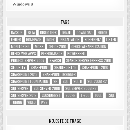
Windows 8
TAGS
BACKUP
BETA
BIBLIOTHEK
DENALI
DOWNLOAD
ERROR
FEHLER
HOMEPAGE
INDEX
INSTALLATION
KONFERENZ
LISTEN
MONITORING
MOSS
OFFICE 2010
OFFICE WEBAPPLICATION
OFFICE WEB APPS
PERFORMANCE
POWERSHELL
PROJECT SERVER 2007
SEARCH
SEARCH SERVER EXPRESS 2010
SECURITY
SHAREPOINT
SHAREPOINT 15
SHAREPOINT 2010
SHAREPOINT 2013
SHAREPOINT DESIGNER
SHAREPOINT FOUNDATION
SP
SQL
SQL 11
SQL 2008 R2
SQL SERVER
SQL SERVER 2008
SQL SERVER 2008 R2
SQL SERVER 2012
SUCHDIENST
SUCHE
T-SQL
TOOL
TSQL
TUNING
VIDEO
WSS
NEUESTE BEITRÄGE