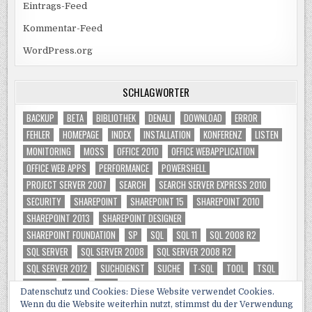
Eintrags-Feed
Kommentar-Feed
WordPress.org
SCHLAGWÖRTER
BACKUP
BETA
BIBLIOTHEK
DENALI
DOWNLOAD
ERROR
FEHLER
HOMEPAGE
INDEX
INSTALLATION
KONFERENZ
LISTEN
MONITORING
MOSS
OFFICE 2010
OFFICE WEBAPPLICATION
OFFICE WEB APPS
PERFORMANCE
POWERSHELL
PROJECT SERVER 2007
SEARCH
SEARCH SERVER EXPRESS 2010
SECURITY
SHAREPOINT
SHAREPOINT 15
SHAREPOINT 2010
SHAREPOINT 2013
SHAREPOINT DESIGNER
SHAREPOINT FOUNDATION
SP
SQL
SQL 11
SQL 2008 R2
SQL SERVER
SQL SERVER 2008
SQL SERVER 2008 R2
SQL SERVER 2012
SUCHDIENST
SUCHE
T-SQL
TOOL
TSQL
TUNING
VIDEO
WSS
Datenschutz und Cookies: Diese Website verwendet Cookies.
Wenn du die Website weiterhin nutzt, stimmst du der Verwendung