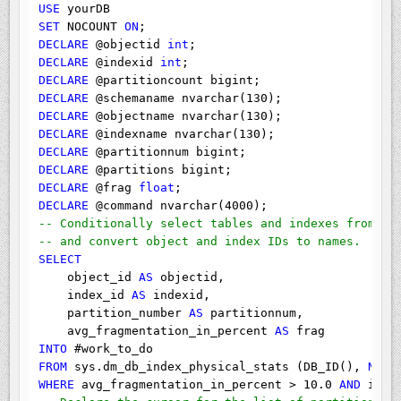
USE
SET
 NOCOUNT 
ON
DECLARE
 @objectid 
int
DECLARE
 @indexid 
int
DECLARE
DECLARE
DECLARE
DECLARE
DECLARE
DECLARE
DECLARE
 @frag 
float
DECLARE
-- Conditionally select tables and indexes from th
-- and convert object and index IDs to names.
SELECT
    object_id 
AS
 objectid,

    index_id 
AS
 indexid,

    partition_number 
AS
 partitionnum,

    avg_fragmentation_in_percent 
AS
INTO
FROM
 sys.dm_db_index_physical_stats (DB_ID(), 
NULL
WHERE
 avg_fragmentation_in_percent > 10.0 
AND