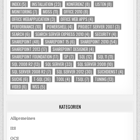
INDEX
(5)
INSTALLATION
(23)
KONFERENZ
(8)
LISTEN
(8)
MONITORING
(7)
MOSS
(11)
OFFICE 2010
(8)
OFFICE WEBAPPLICATION
(3)
OFFICE WEB APPS
(4)
PERFORMANCE
(10)
POWERSHELL
(4)
PROJECT SERVER 2007
(3)
SEARCH
(6)
SEARCH SERVER EXPRESS 2010
(4)
SECURITY
(4)
SHAREPOINT
(48)
SHAREPOINT 15
(6)
SHAREPOINT 2010
(54)
SHAREPOINT 2013
(17)
SHAREPOINT DESIGNER
(4)
SHAREPOINT FOUNDATION
(17)
SP
(7)
SQL
(12)
SQL 11
(11)
SQL 2008 R2
(13)
SQL SERVER
(33)
SQL SERVER 2008
(10)
SQL SERVER 2008 R2
(7)
SQL SERVER 2012
(30)
SUCHDIENST
(4)
SUCHE
(6)
T-SQL
(36)
TOOL
(4)
TSQL
(7)
TUNING
(13)
VIDEO
(6)
WSS
(5)
KATEGORIEN
Allgemeines
IIS
OCS