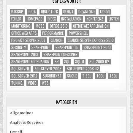
SCHLAGWÖRTER
BACKUP
BETA
BIBLIOTHEK
DENALI
DOWNLOAD
ERROR
FEHLER
HOMEPAGE
INDEX
INSTALLATION
KONFERENZ
LISTEN
MONITORING
MOSS
OFFICE 2010
OFFICE WEBAPPLICATION
OFFICE WEB APPS
PERFORMANCE
POWERSHELL
PROJECT SERVER 2007
SEARCH
SEARCH SERVER EXPRESS 2010
SECURITY
SHAREPOINT
SHAREPOINT 15
SHAREPOINT 2010
SHAREPOINT 2013
SHAREPOINT DESIGNER
SHAREPOINT FOUNDATION
SP
SQL
SQL 11
SQL 2008 R2
SQL SERVER
SQL SERVER 2008
SQL SERVER 2008 R2
SQL SERVER 2012
SUCHDIENST
SUCHE
T-SQL
TOOL
TSQL
TUNING
VIDEO
WSS
KATEGORIEN
Allgemeines
Analysis Services
Denali