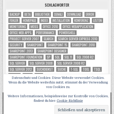
SCHLAGWÖRTER
BACKUP
BETA
BIBLIOTHEK
DENALI
DOWNLOAD
ERROR
FEHLER
HOMEPAGE
INDEX
INSTALLATION
KONFERENZ
LISTEN
MONITORING
MOSS
OFFICE 2010
OFFICE WEBAPPLICATION
OFFICE WEB APPS
PERFORMANCE
POWERSHELL
PROJECT SERVER 2007
SEARCH
SEARCH SERVER EXPRESS 2010
SECURITY
SHAREPOINT
SHAREPOINT 15
SHAREPOINT 2010
SHAREPOINT 2013
SHAREPOINT DESIGNER
SHAREPOINT FOUNDATION
SP
SQL
SQL 11
SQL 2008 R2
SQL SERVER
SQL SERVER 2008
SQL SERVER 2008 R2
SQL SERVER 2012
SUCHDIENST
SUCHE
T-SQL
TOOL
TSQL
TUNING
VIDEO
WSS
Datenschutz und Cookies: Diese Website verwendet Cookies.
Wenn du die Website weiterhin nutzt, stimmst du der Verwendung
von Cookies zu.
Weitere Informationen, beispielsweise zur Kontrolle von Cookies,
findest du hier:
Cookie-Richtlinie
Copyright © 2026 SQL, Sharepoint und Co
Design by ThemesDNA.com