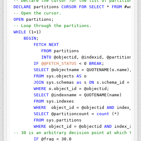
-- Declare the cursor for the list of partitions t
DECLARE
 partitions 
CURSOR
FOR
SELECT
 * 
FROM
-- Open the cursor.
OPEN
-- Loop through the partitions.
WHILE
 (1=1)

BEGIN
;

FETCH
NEXT
FROM
 partitions

INTO
 @objectid, @indexid, @partitionnum,
IF
@@FETCH_STATUS
 < 0 
BREAK
;

SELECT
 @objectname = QUOTENAME(o.name), @sc
FROM
 sys.objects 
AS
 o

JOIN
 sys.schemas 
as
 s 
ON
 s.schema_id = o.sc
WHERE
 o.object_id = @objectid;

SELECT
 @indexname = QUOTENAME(name)

FROM
 sys.indexes

WHERE
  object_id = @objectid 
AND
 index_id =
SELECT
 @partitioncount = 
count
 (*)

FROM
 sys.partitions

WHERE
 object_id = @objectid 
AND
-- 30 is an arbitrary decision point at which to s
IF
 @frag < 30.0
