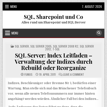
Skip
MENU
7. AUGUST 2026
to
content
SQL, Sharepoint und Co
Alles rund um Sharepoint und SQL Server
MENU
POSTED
SQL SERVER
,
SQL SERVER 2005
,
SQL SERVER 2008 R2
,
SQL SERVER
IN
2012
,
T-SQL
SQL Server: Index Leitfaden –
Verwaltung der Indizes durch
Rebuild oder Reorganize
ON
FUMUS
19. APRIL 2011
LEAVE A COMMENT
SQL
SERVER:
INDEX
Indizes, Beschleuniger oder Bremse Nr 1, bedürfen einer
LEITFADEN
Wartung. Man stelle sich mal das Münchener Telefonbuch
–
VERWALTUNG
vor, wenn alle neuen Telefonnummern nur immer hinten
DER
INDIZES
angehängt werden würden. Ähnlicher Fall bei den Indizes…
DURCH
REBUILD
ODER
Jede Änderung der Daten führt zu dazu, dass die