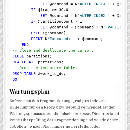
SET
 @command = N
'ALTER INDEX '
 + @inde
IF
 @frag >= 30.0

SET
 @command = N
'ALTER INDEX '
 + @inde
IF
 @partitioncount > 1

SET
 @command = @command + N
' PARTITION
EXEC
 (@command);

PRINT
 N
'Executed: '
 + @command;

END
-- Close and deallocate the cursor.
CLOSE
DEALLOCATE
-- Drop the temporary table.
DROP
TABLE
GO
Wartungsplan
Sofern man den Fragmentierungsgrad pro Index als
Kriterium für den Reorg bzw. Rebuild verwendet, ist der
Wartungsplanassistent die falsche Adresse. Dieser erlaubt
keine Überprüfung der Fragmentierung und würde daher
Tabellen , je nach Plan, immer neu erstellen oder