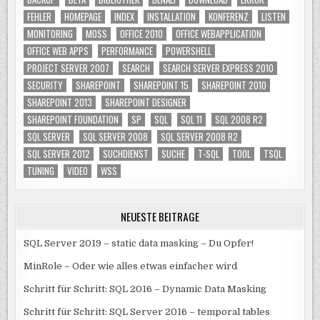
FEHLER
HOMEPAGE
INDEX
INSTALLATION
KONFERENZ
LISTEN
MONITORING
MOSS
OFFICE 2010
OFFICE WEBAPPLICATION
OFFICE WEB APPS
PERFORMANCE
POWERSHELL
PROJECT SERVER 2007
SEARCH
SEARCH SERVER EXPRESS 2010
SECURITY
SHAREPOINT
SHAREPOINT 15
SHAREPOINT 2010
SHAREPOINT 2013
SHAREPOINT DESIGNER
SHAREPOINT FOUNDATION
SP
SQL
SQL 11
SQL 2008 R2
SQL SERVER
SQL SERVER 2008
SQL SERVER 2008 R2
SQL SERVER 2012
SUCHDIENST
SUCHE
T-SQL
TOOL
TSQL
TUNING
VIDEO
WSS
NEUESTE BEITRÄGE
SQL Server 2019 – static data masking – Du Opfer!
MinRole – Oder wie alles etwas einfacher wird
Schritt für Schritt: SQL 2016 – Dynamic Data Masking
Schritt für Schritt: SQL Server 2016 – temporal tables