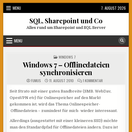
Skip
MENU
7. AUGUST 2026
to
content
SQL, Sharepoint und Co
Alles rund um Sharepoint und SQL Server
MENU
POSTED
WINDOWS 7
IN
Windows 7 – Offlinedateien
synchronisieren
ZU
FUMUS
11. AUGUST 2010
1 KOMMENTAR
WINDOWS
7
–
Seit Strato mit einer guten Bandbreite (SMB. WebDav,
OFFLINEDATEIEN
OpenVPN etc) für Onlinespeicher auf den Markt
SYNCHRONISIEREN
gekommen ist, wird das Thema Onlinespeicher-
Offlinedateien – zumindest für mich- wieder interessant.
Allerdings (ausgestattet mit einer kleineren SSD) möchte
man den Standardpfad für Offlinedateien ändern. Dazu ist