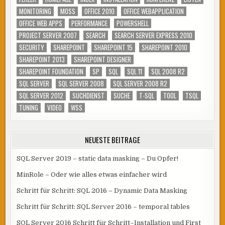
MONITORING
MOSS
OFFICE 2010
OFFICE WEBAPPLICATION
OFFICE WEB APPS
PERFORMANCE
POWERSHELL
PROJECT SERVER 2007
SEARCH
SEARCH SERVER EXPRESS 2010
SECURITY
SHAREPOINT
SHAREPOINT 15
SHAREPOINT 2010
SHAREPOINT 2013
SHAREPOINT DESIGNER
SHAREPOINT FOUNDATION
SP
SQL
SQL 11
SQL 2008 R2
SQL SERVER
SQL SERVER 2008
SQL SERVER 2008 R2
SQL SERVER 2012
SUCHDIENST
SUCHE
T-SQL
TOOL
TSQL
TUNING
VIDEO
WSS
NEUESTE BEITRÄGE
SQL Server 2019 – static data masking – Du Opfer!
MinRole – Oder wie alles etwas einfacher wird
Schritt für Schritt: SQL 2016 – Dynamic Data Masking
Schritt für Schritt: SQL Server 2016 – temporal tables
SQL Server 2016 Schritt für Schritt–Installation und First