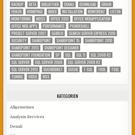
BACKUP
BETA
BIBLIOTHEK
DENALI
DOWNLOAD
ERROR
FEHLER
HOMEPAGE
INDEX
INSTALLATION
KONFERENZ
LISTEN
MONITORING
MOSS
OFFICE 2010
OFFICE WEBAPPLICATION
OFFICE WEB APPS
PERFORMANCE
POWERSHELL
PROJECT SERVER 2007
SEARCH
SEARCH SERVER EXPRESS 2010
SECURITY
SHAREPOINT
SHAREPOINT 15
SHAREPOINT 2010
SHAREPOINT 2013
SHAREPOINT DESIGNER
SHAREPOINT FOUNDATION
SP
SQL
SQL 11
SQL 2008 R2
SQL SERVER
SQL SERVER 2008
SQL SERVER 2008 R2
SQL SERVER 2012
SUCHDIENST
SUCHE
T-SQL
TOOL
TSQL
TUNING
VIDEO
WSS
KATEGORIEN
Allgemeines
Analysis Services
Denali