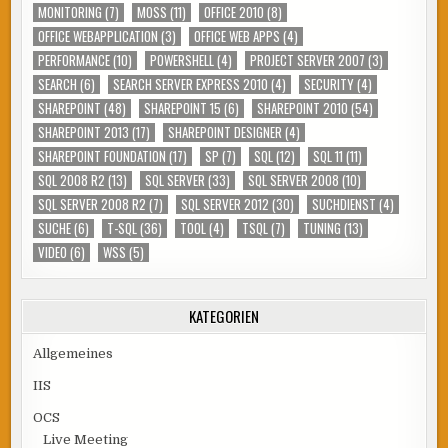
MONITORING
(7)
MOSS
(11)
OFFICE 2010
(8)
OFFICE WEBAPPLICATION
(3)
OFFICE WEB APPS
(4)
PERFORMANCE
(10)
POWERSHELL
(4)
PROJECT SERVER 2007
(3)
SEARCH
(6)
SEARCH SERVER EXPRESS 2010
(4)
SECURITY
(4)
SHAREPOINT
(48)
SHAREPOINT 15
(6)
SHAREPOINT 2010
(54)
SHAREPOINT 2013
(17)
SHAREPOINT DESIGNER
(4)
SHAREPOINT FOUNDATION
(17)
SP
(7)
SQL
(12)
SQL 11
(11)
SQL 2008 R2
(13)
SQL SERVER
(33)
SQL SERVER 2008
(10)
SQL SERVER 2008 R2
(7)
SQL SERVER 2012
(30)
SUCHDIENST
(4)
SUCHE
(6)
T-SQL
(36)
TOOL
(4)
TSQL
(7)
TUNING
(13)
VIDEO
(6)
WSS
(5)
KATEGORIEN
Allgemeines
IIS
OCS
Live Meeting