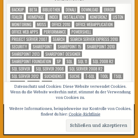
BACKUP
BETA
BIBLIOTHEK
DENALI
DOWNLOAD
ERROR
FEHLER
HOMEPAGE
INDEX
INSTALLATION
KONFERENZ
LISTEN
MONITORING
MOSS
OFFICE 2010
OFFICE WEBAPPLICATION
OFFICE WEB APPS
PERFORMANCE
POWERSHELL
PROJECT SERVER 2007
SEARCH
SEARCH SERVER EXPRESS 2010
SECURITY
SHAREPOINT
SHAREPOINT 15
SHAREPOINT 2010
SHAREPOINT 2013
SHAREPOINT DESIGNER
SHAREPOINT FOUNDATION
SP
SQL
SQL 11
SQL 2008 R2
SQL SERVER
SQL SERVER 2008
SQL SERVER 2008 R2
SQL SERVER 2012
SUCHDIENST
SUCHE
T-SQL
TOOL
TSQL
TUNING
VIDEO
WSS
Datenschutz und Cookies: Diese Website verwendet Cookies.
Wenn du die Website weiterhin nutzt, stimmst du der Verwendung
von Cookies zu.
Weitere Informationen, beispielsweise zur Kontrolle von Cookies,
findest du hier:
Cookie-Richtlinie
Copyright © 2026 SQL, Sharepoint und Co
Design by ThemesDNA.com