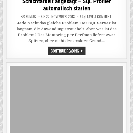
Schichtarbeit angesagt – SQL Profiler
automatisch starten
ON
FUMUS
27. NOVEMBER 2013
LEAVE A COMMENT
SCHICHTARBE
Jede Nacht das gleiche Problem. Der SQL Server ist
ANGESAGT
–
langsam, die Anwendung strauchelt. Aber was ist das
SQL
PROFILER
Problem? Das Montoring per Perfmon liefert zwar
AUTOMATISCH
Spitzen, aber nicht den exakten Grund….
STARTEN
SCHICHTARBEIT
CONTINUE READING
ANGESAGT
–
SQL
PROFILER
AUTOMATISCH
STARTEN