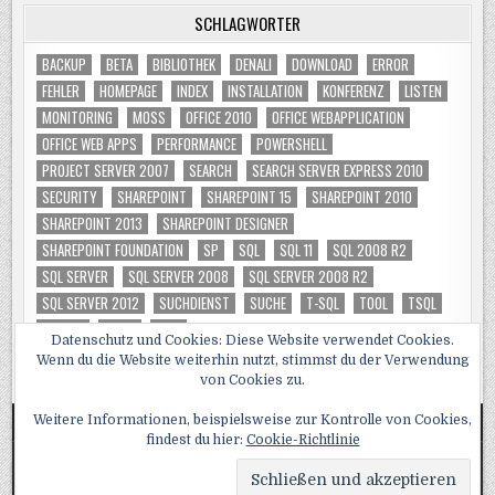
SCHLAGWÖRTER
BACKUP
BETA
BIBLIOTHEK
DENALI
DOWNLOAD
ERROR
FEHLER
HOMEPAGE
INDEX
INSTALLATION
KONFERENZ
LISTEN
MONITORING
MOSS
OFFICE 2010
OFFICE WEBAPPLICATION
OFFICE WEB APPS
PERFORMANCE
POWERSHELL
PROJECT SERVER 2007
SEARCH
SEARCH SERVER EXPRESS 2010
SECURITY
SHAREPOINT
SHAREPOINT 15
SHAREPOINT 2010
SHAREPOINT 2013
SHAREPOINT DESIGNER
SHAREPOINT FOUNDATION
SP
SQL
SQL 11
SQL 2008 R2
SQL SERVER
SQL SERVER 2008
SQL SERVER 2008 R2
SQL SERVER 2012
SUCHDIENST
SUCHE
T-SQL
TOOL
TSQL
TUNING
VIDEO
WSS
Datenschutz und Cookies: Diese Website verwendet Cookies.
Wenn du die Website weiterhin nutzt, stimmst du der Verwendung
von Cookies zu.
Weitere Informationen, beispielsweise zur Kontrolle von Cookies,
findest du hier:
Cookie-Richtlinie
Copyright © 2026 SQL, Sharepoint und Co
Design by ThemesDNA.com