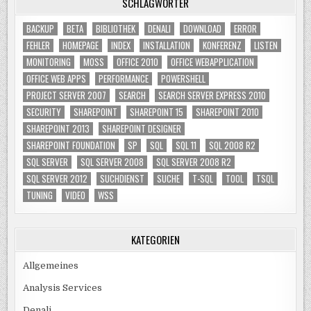
SCHLAGWÖRTER
TRIGGER
BACKUP
BETA
BIBLIOTHEK
DENALI
DOWNLOAD
ERROR
FEHLER
HOMEPAGE
INDEX
INSTALLATION
KONFERENZ
LISTEN
MONITORING
MOSS
OFFICE 2010
OFFICE WEBAPPLICATION
OFFICE WEB APPS
PERFORMANCE
POWERSHELL
PROJECT SERVER 2007
SEARCH
SEARCH SERVER EXPRESS 2010
SECURITY
SHAREPOINT
SHAREPOINT 15
SHAREPOINT 2010
SHAREPOINT 2013
SHAREPOINT DESIGNER
SHAREPOINT FOUNDATION
SP
SQL
SQL 11
SQL 2008 R2
SQL SERVER
SQL SERVER 2008
SQL SERVER 2008 R2
SQL SERVER 2012
SUCHDIENST
SUCHE
T-SQL
TOOL
TSQL
TUNING
VIDEO
WSS
KATEGORIEN
Allgemeines
Analysis Services
Denali