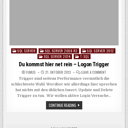
SQL SERVER
SQL SERVER 2008 R2
SQL SERVER 2012
Posted
SQL SERVER 2014
T-SQL
in
Du kommst hier net rein – Logon Trigger
ON
FUMUS
21. OKTOBER 2013
LEAVE A COMMENT
DU
Trigger sind seitens Performance vermutlich die
KOMMST
HIER
schlechteste Wahl. Worüber wir allerdings hier sprechen
NET
REIN
hat nichts mit den üblichen Insert, Update und Delete
–
Trigger zu tun. Wir wollen aktive Login Versuche…
LOGON
TRIGGER
DU
CONTINUE READING
KOMMST
HIER
NET
REIN
–
LOGON