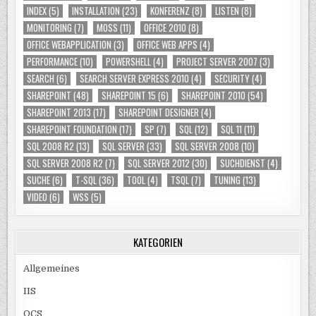
INDEX
(5)
INSTALLATION
(23)
KONFERENZ
(8)
LISTEN
(8)
MONITORING
(7)
MOSS
(11)
OFFICE 2010
(8)
OFFICE WEBAPPLICATION
(3)
OFFICE WEB APPS
(4)
PERFORMANCE
(10)
POWERSHELL
(4)
PROJECT SERVER 2007
(3)
SEARCH
(6)
SEARCH SERVER EXPRESS 2010
(4)
SECURITY
(4)
SHAREPOINT
(48)
SHAREPOINT 15
(6)
SHAREPOINT 2010
(54)
SHAREPOINT 2013
(17)
SHAREPOINT DESIGNER
(4)
SHAREPOINT FOUNDATION
(17)
SP
(7)
SQL
(12)
SQL 11
(11)
SQL 2008 R2
(13)
SQL SERVER
(33)
SQL SERVER 2008
(10)
SQL SERVER 2008 R2
(7)
SQL SERVER 2012
(30)
SUCHDIENST
(4)
SUCHE
(6)
T-SQL
(36)
TOOL
(4)
TSQL
(7)
TUNING
(13)
VIDEO
(6)
WSS
(5)
KATEGORIEN
Allgemeines
IIS
OCS