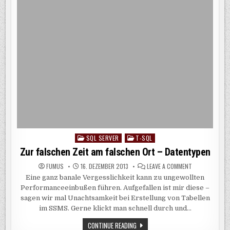
SQL SERVER
T-SQL
Posted
in
Zur falschen Zeit am falschen Ort – Datentypen
ON
FUMUS
16. DEZEMBER 2013
LEAVE A COMMENT
ZUR
Eine ganz banale Vergesslichkeit kann zu ungewollten
FALSCHEN
ZEIT
Performanceeinbußen führen. Aufgefallen ist mir diese –
AM
FALSCHEN
sagen wir mal Unachtsamkeit bei Erstellung von Tabellen
ORT
im SSMS. Gerne klickt man schnell durch und…
–
DATENTYPEN
ZUR
CONTINUE READING