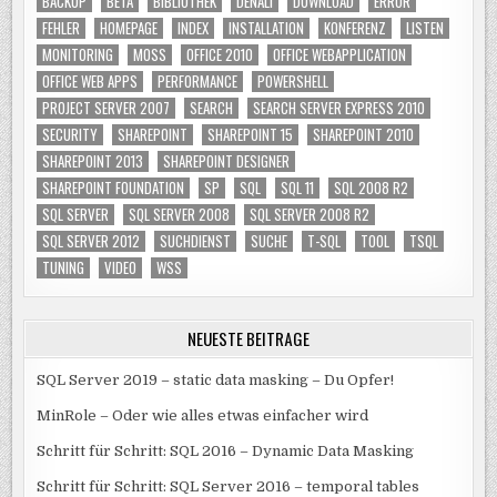
BACKUP
BETA
BIBLIOTHEK
DENALI
DOWNLOAD
ERROR
FEHLER
HOMEPAGE
INDEX
INSTALLATION
KONFERENZ
LISTEN
MONITORING
MOSS
OFFICE 2010
OFFICE WEBAPPLICATION
OFFICE WEB APPS
PERFORMANCE
POWERSHELL
PROJECT SERVER 2007
SEARCH
SEARCH SERVER EXPRESS 2010
SECURITY
SHAREPOINT
SHAREPOINT 15
SHAREPOINT 2010
SHAREPOINT 2013
SHAREPOINT DESIGNER
SHAREPOINT FOUNDATION
SP
SQL
SQL 11
SQL 2008 R2
SQL SERVER
SQL SERVER 2008
SQL SERVER 2008 R2
SQL SERVER 2012
SUCHDIENST
SUCHE
T-SQL
TOOL
TSQL
TUNING
VIDEO
WSS
NEUESTE BEITRÄGE
SQL Server 2019 – static data masking – Du Opfer!
MinRole – Oder wie alles etwas einfacher wird
Schritt für Schritt: SQL 2016 – Dynamic Data Masking
Schritt für Schritt: SQL Server 2016 – temporal tables