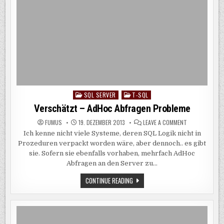
SQL SERVER
T-SQL
Posted
in
Verschätzt – AdHoc Abfragen Probleme
ON
FUMUS
19. DEZEMBER 2013
LEAVE A COMMENT
VERSCHÄTZT
Ich kenne nicht viele Systeme, deren SQL Logik nicht in
–
ADHOC
Prozeduren verpackt worden wäre, aber dennoch.. es gibt
ABFRAGEN
PROBLEME
sie. Sofern sie ebenfalls vorhaben, mehrfach AdHoc
Abfragen an den Server zu…
VERSCHÄTZT
CONTINUE READING
–
ADHOC
ABFRAGEN
PROBLEME