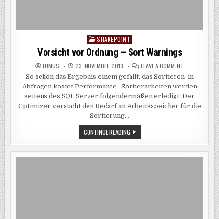
SHAREPOINT
Posted
in
Vorsicht vor Ordnung – Sort Warnings
ON
FUMUS
23. NOVEMBER 2013
LEAVE A COMMENT
VORSICHT
So schön das Ergebnis einem gefällt, das Sortieren in
VOR
ORDNUNG
Abfragen kostet Performance. Sortierarbeiten werden
–
SORT
seitens des SQL Server folgendermaßen erledigt: Der
WARNINGS
Optimizer versucht den Bedarf an Arbeitsspeicher für die
Sortierung…
VORSICHT
CONTINUE READING
VOR
ORDNUNG
–
SORT
WARNINGS