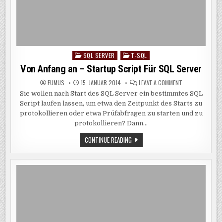
SQL SERVER
T-SQL
Posted
in
Von Anfang an – Startup Script Für SQL Server
ON
FUMUS
15. JANUAR 2014
LEAVE A COMMENT
VON
Sie wollen nach Start des SQL Server ein bestimmtes SQL
ANFANG
AN
Script laufen lassen, um etwa den Zeitpunkt des Starts zu
–
STARTUP
protokollieren oder etwa Prüfabfragen zu starten und zu
SCRIPT
protokollieren? Dann…
FÜR
SQL
SERVER
VON
CONTINUE READING
ANFANG
AN
–
STARTUP
SCRIPT
FÜR
SQL
SERVER