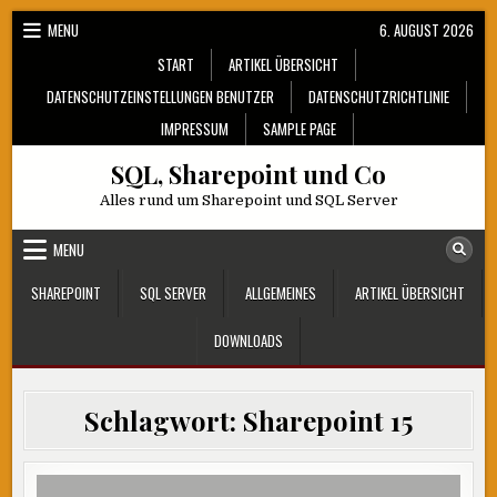
Skip
MENU
6. AUGUST 2026
to
START
ARTIKEL ÜBERSICHT
content
DATENSCHUTZEINSTELLUNGEN BENUTZER
DATENSCHUTZRICHTLINIE
IMPRESSUM
SAMPLE PAGE
SQL, Sharepoint und Co
Alles rund um Sharepoint und SQL Server
MENU
SHAREPOINT
SQL SERVER
ALLGEMEINES
ARTIKEL ÜBERSICHT
DOWNLOADS
Schlagwort:
Sharepoint 15