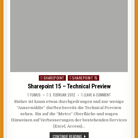
SHAREPOINT
SHAREPOINT 15
Posted
in
Sharepoint 15 – Technical Preview
ON
FUMUS
3. FEBRUAR 2012
LEAVE A COMMENT
SHAREPOINT
Bisher ist kaum etwas durchgedrungen und nur wenige
15
–
“Auserwählte” durften bereits die Technical Preview
TECHNICAL
PREVIEW
sehen. Bis auf die “Metro” Oberfläche und wagen
Hinweisen auf Verbesserungen der bestehenden Services
(Excel, Access)…
SHAREPOINT
CONTINUE READING