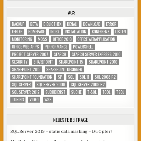
TAGS
BACKUP
BETA
BIBLIOTHEK
DENALI
DOWNLOAD
ERROR
FEHLER
HOMEPAGE
INDEX
INSTALLATION
KONFERENZ
LISTEN
MONITORING
MOSS
OFFICE 2010
OFFICE WEBAPPLICATION
OFFICE WEB APPS
PERFORMANCE
POWERSHELL
PROJECT SERVER 2007
SEARCH
SEARCH SERVER EXPRESS 2010
SECURITY
SHAREPOINT
SHAREPOINT 15
SHAREPOINT 2010
SHAREPOINT 2013
SHAREPOINT DESIGNER
SHAREPOINT FOUNDATION
SP
SQL
SQL 11
SQL 2008 R2
SQL SERVER
SQL SERVER 2008
SQL SERVER 2008 R2
SQL SERVER 2012
SUCHDIENST
SUCHE
T-SQL
TOOL
TSQL
TUNING
VIDEO
WSS
NEUESTE BEITRÄGE
SQL Server 2019 – static data masking – Du Opfer!