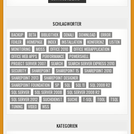
15
–
TECHNICAL
PREVIEW
SCHLAGWÖRTER
BACKUP
BETA
BIBLIOTHEK
DENALI
DOWNLOAD
ERROR
FEHLER
HOMEPAGE
INDEX
INSTALLATION
KONFERENZ
LISTEN
MONITORING
MOSS
OFFICE 2010
OFFICE WEBAPPLICATION
OFFICE WEB APPS
PERFORMANCE
POWERSHELL
PROJECT SERVER 2007
SEARCH
SEARCH SERVER EXPRESS 2010
SECURITY
SHAREPOINT
SHAREPOINT 15
SHAREPOINT 2010
SHAREPOINT 2013
SHAREPOINT DESIGNER
SHAREPOINT FOUNDATION
SP
SQL
SQL 11
SQL 2008 R2
SQL SERVER
SQL SERVER 2008
SQL SERVER 2008 R2
SQL SERVER 2012
SUCHDIENST
SUCHE
T-SQL
TOOL
TSQL
TUNING
VIDEO
WSS
KATEGORIEN