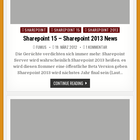
SHAREPOINT
SHAREPOINT 15
SHAREPOINT 2013
Posted
in
Sharepoint 15 – Sharepoint 2013 News
ZU
FUMUS
19. MÄRZ 2012
1 KOMMENTAR
SHAREPOINT
Die Gerüchte verdichten sich immer mehr: Sharepoint
15
–
Server wird wahrscheinlich Sharepoint 2013 heißen. es
SHAREPOINT
2013
wird diesen Sommer eine öffentliche Beta Version geben
NEWS
Sharepoint 2013 wird nächstes Jahr final sein (Laut…
SHAREPOINT
CONTINUE READING
15
–
SHAREPOINT
2013
NEWS