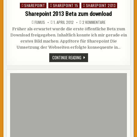
SHAREPOINT
SHAREPOINT 15
SHAREPOINT 2013
Posted
in
Sharepoint 2013 Beta zum download
ZU
FUMUS
1. APRIL 2012
2 KOMMENTARE
SHAREPOINT
Früher als erwartet wurde die erste öffentliche Beta zum
2013
BETA
Download freigegeben. Inhaltlich konnte ich mir gerade ein
ZUM
DOWNLOAD
erstes Bild machen: AppStore für Sharepoint Die
Umsetzung der Webseiten erfolgte konsequente in…
SHAREPOINT
CONTINUE READING
2013
BETA
ZUM
DOWNLOAD