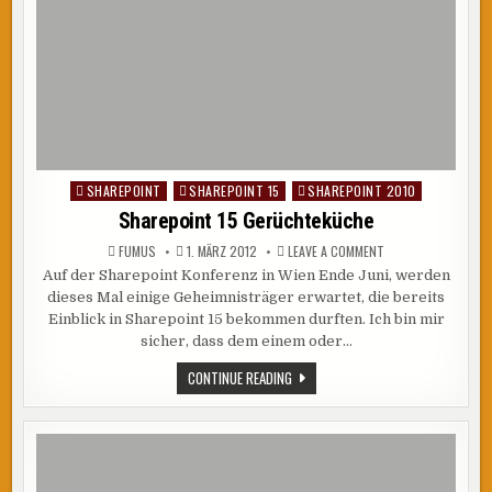
SHAREPOINT
SHAREPOINT 15
SHAREPOINT 2010
Posted
in
Sharepoint 15 Gerüchteküche
ON
FUMUS
1. MÄRZ 2012
LEAVE A COMMENT
SHAREPOINT
Auf der Sharepoint Konferenz in Wien Ende Juni, werden
15
GERÜCHTEKÜCHE
dieses Mal einige Geheimnisträger erwartet, die bereits
Einblick in Sharepoint 15 bekommen durften. Ich bin mir
sicher, dass dem einem oder…
SHAREPOINT
CONTINUE READING
15
GERÜCHTEKÜCHE