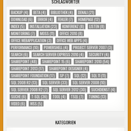
SCHLAGWÖRTER
BACKUP
(4)
BETA
(4)
BIBLIOTHEK
(4)
DENALI
(21)
DOWNLOAD
(6)
ERROR
(4)
FEHLER
(7)
HOMEPAGE
(12)
INDEX
(5)
INSTALLATION
(23)
KONFERENZ
(8)
LISTEN
(8)
MONITORING
(7)
MOSS
(11)
OFFICE 2010
(8)
OFFICE WEBAPPLICATION
(3)
OFFICE WEB APPS
(4)
PERFORMANCE
(10)
POWERSHELL
(4)
PROJECT SERVER 2007
(3)
SEARCH
(6)
SEARCH SERVER EXPRESS 2010
(4)
SECURITY
(4)
SHAREPOINT
(48)
SHAREPOINT 15
(6)
SHAREPOINT 2010
(54)
SHAREPOINT 2013
(17)
SHAREPOINT DESIGNER
(4)
SHAREPOINT FOUNDATION
(17)
SP
(7)
SQL
(12)
SQL 11
(11)
SQL 2008 R2
(13)
SQL SERVER
(33)
SQL SERVER 2008
(10)
SQL SERVER 2008 R2
(7)
SQL SERVER 2012
(30)
SUCHDIENST
(4)
SUCHE
(6)
T-SQL
(36)
TOOL
(4)
TSQL
(7)
TUNING
(13)
VIDEO
(6)
WSS
(5)
KATEGORIEN