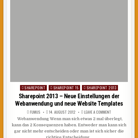
SHAREPOINT
SHAREPOINT 15
SHAREPOINT 2013
Posted
in
Sharepoint 2013 – Neue Einstellungen der
Webanwendung und neue Website Templates
ON
FUMUS
14. AUGUST 2012
LEAVE A COMMENT
SHAREPOINT
Webanwendung Wenn man sich etwas 2 mal überlegt,
2013
–
kann das 2 Konsequenzen haben. Entweder man kann sich
NEUE
EINSTELLUNGEN
gar nicht mehr entscheiden oder man ist sich sicher die
DER
richtige Entscheidung…
WEBANWENDUNG