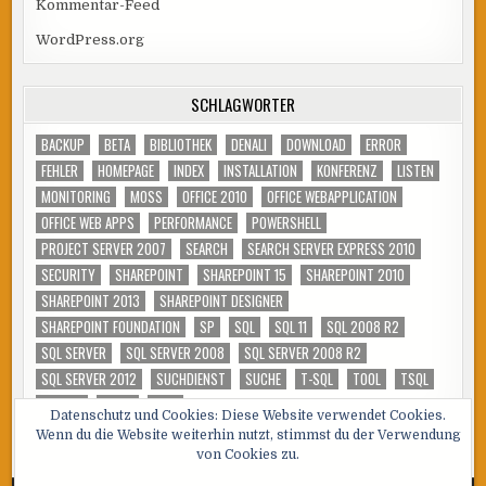
Kommentar-Feed
WordPress.org
SCHLAGWÖRTER
BACKUP
BETA
BIBLIOTHEK
DENALI
DOWNLOAD
ERROR
FEHLER
HOMEPAGE
INDEX
INSTALLATION
KONFERENZ
LISTEN
MONITORING
MOSS
OFFICE 2010
OFFICE WEBAPPLICATION
OFFICE WEB APPS
PERFORMANCE
POWERSHELL
PROJECT SERVER 2007
SEARCH
SEARCH SERVER EXPRESS 2010
SECURITY
SHAREPOINT
SHAREPOINT 15
SHAREPOINT 2010
SHAREPOINT 2013
SHAREPOINT DESIGNER
SHAREPOINT FOUNDATION
SP
SQL
SQL 11
SQL 2008 R2
SQL SERVER
SQL SERVER 2008
SQL SERVER 2008 R2
SQL SERVER 2012
SUCHDIENST
SUCHE
T-SQL
TOOL
TSQL
TUNING
VIDEO
WSS
Datenschutz und Cookies: Diese Website verwendet Cookies.
Wenn du die Website weiterhin nutzt, stimmst du der Verwendung
von Cookies zu.