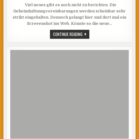
SHAREPOINT
Viel neues gibt es noch nicht zu berichten. Die
2013
–
Geheimhaltunsgvereinbarungen werden scheinbar sehr
NEUE
SCREENSHOTS
strikt eingehalten. Dennoch gelangt hier und dort mal ein
Screeenshot ins Web. Könnte so die neue…
SHAREPOINT
CONTINUE READING
2013
–
NEUE
SCREENSHOTS