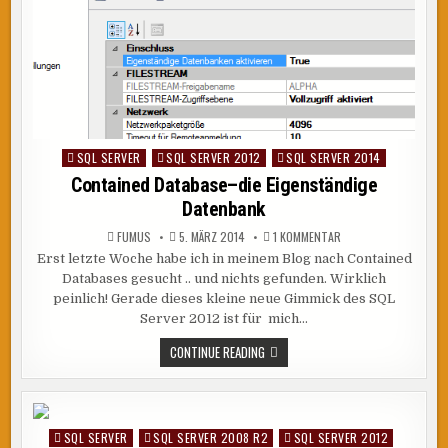
SQL SERVER
SQL SERVER 2012
SQL SERVER 2014
Posted
in
Contained Database–die Eigenständige
Datenbank
ZU
FUMUS
5. MÄRZ 2014
1 KOMMENTAR
CONTAINED
Erst letzte Woche habe ich in meinem Blog nach Contained
DATABASE–
DIE
Databases gesucht .. und nichts gefunden. Wirklich
EIGENSTÄNDIGE
DATENBANK
peinlich! Gerade dieses kleine neue Gimmick des SQL
Server 2012 ist für mich…
CONTAINED
CONTINUE READING
DATABASE–
DIE
EIGENSTÄNDIGE
DATENBANK
SQL SERVER
SQL SERVER 2008 R2
SQL SERVER 2012
Posted