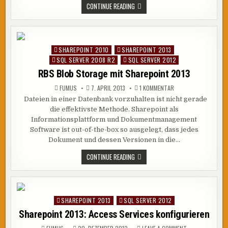
SELECT
CONTINUE READING
FROM
PROCEDURE
–
PROZEDUREN
IN
ABFRAGEN
SHAREPOINT 2010
SHAREPOINT 2013
Posted
VERWENDEN
SQL SERVER 2008 R2
SQL SERVER 2012
in
RBS Blob Storage mit Sharepoint 2013
ZU
FUMUS
7. APRIL 2013
1 KOMMENTAR
RBS
Dateien in einer Datenbank vorzuhalten ist nicht gerade
BLOB
STORAGE
die effektivste Methode. Sharepoint als
MIT
SHAREPOINT
Informationsplattform und Dokumentmanagement
2013
Software ist out-of-the-box so ausgelegt, dass jedes
Dokument und dessen Versionen in die…
RBS
CONTINUE READING
BLOB
STORAGE
MIT
SHAREPOINT
2013
SHAREPOINT 2013
SQL SERVER 2012
Posted
in
Sharepoint 2013: Access Services konfigurieren
ON