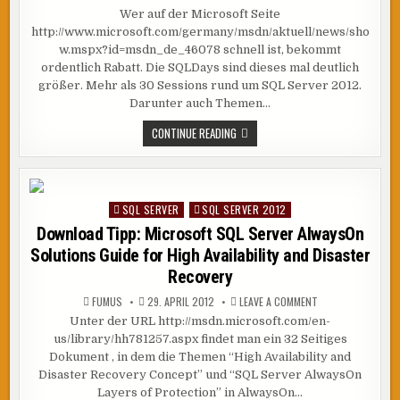
PREISTIPP:
Wer auf der Microsoft Seite
SQLDAYS
–
http://www.microsoft.com/germany/msdn/aktuell/news/sho
GRÖSSTE S
QL S
w.mspx?id=msdn_de_46078 schnell ist, bekommt
ERVER K
ordentlich Rabatt. Die SQLDays sind dieses mal deutlich
ONFERENZ I
M D
größer. Mehr als 30 Sessions rund um SQL Server 2012.
EUTSCHEN S
PRACHRAUM
Darunter auch Themen…
PREISTIPP:
CONTINUE READING
SQLDAYS
–
GRÖSSTE S
QL S
ERVER K
ONFERENZ I
SQL SERVER
SQL SERVER 2012
Posted
M D
EUTSCHEN S
in
Download Tipp: Microsoft SQL Server AlwaysOn
PRACHRAUM
Solutions Guide for High Availability and Disaster
Recovery
ON
FUMUS
29. APRIL 2012
LEAVE A COMMENT
DOWNLOAD
Unter der URL http://msdn.microsoft.com/en-
TIPP:
MICROSOFT
us/library/hh781257.aspx findet man ein 32 Seitiges
SQL
SERVER
Dokument , in dem die Themen “High Availability and
ALWAYSON
Disaster Recovery Concept” und “SQL Server AlwaysOn
SOLUTIONS
GUIDE
Layers of Protection” in AlwaysOn…
FOR