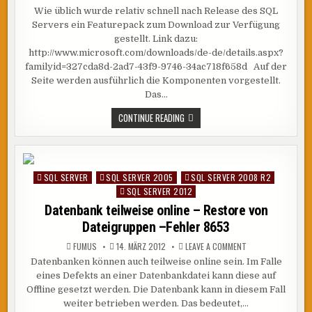
SQL
Wie üblich wurde relativ schnell nach Release des SQL
SERVER
2012
Servers ein Featurepack zum Download zur Verfügung
–
FEATUREPACK
gestellt. Link dazu:
ZUM
http://www.microsoft.com/downloads/de-de/details.aspx?
DOWNLOAD
familyid=327cda8d-2ad7-43f9-9746-34ac718f658d Auf der
Seite werden ausführlich die Komponenten vorgestellt.
Das…
SQL
CONTINUE READING
SERVER
2012
–
FEATUREPACK
ZUM
DOWNLOAD
SQL SERVER
SQL SERVER 2005
SQL SERVER 2008 R2
Posted
SQL SERVER 2012
in
Datenbank teilweise online – Restore von
Dateigruppen –Fehler 8653
ON
FUMUS
14. MÄRZ 2012
LEAVE A COMMENT
DATENBANK
Datenbanken können auch teilweise online sein. Im Falle
TEILWEISE
ONLINE
eines Defekts an einer Datenbankdatei kann diese auf
–
RESTORE
Offline gesetzt werden. Die Datenbank kann in diesem Fall
VON
weiter betrieben werden. Das bedeutet,…
DATEIGRUPPEN