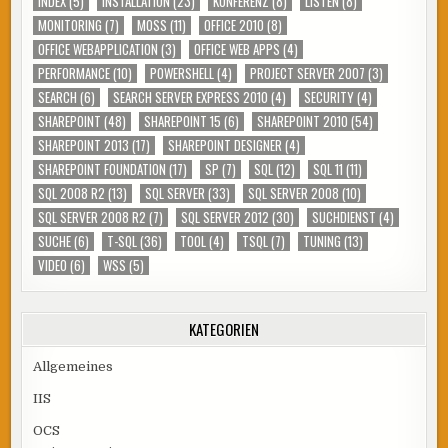
INDEX
(5)
INSTALLATION
(23)
KONFERENZ
(8)
LISTEN
(8)
MONITORING
(7)
MOSS
(11)
OFFICE 2010
(8)
OFFICE WEBAPPLICATION
(3)
OFFICE WEB APPS
(4)
PERFORMANCE
(10)
POWERSHELL
(4)
PROJECT SERVER 2007
(3)
SEARCH
(6)
SEARCH SERVER EXPRESS 2010
(4)
SECURITY
(4)
SHAREPOINT
(48)
SHAREPOINT 15
(6)
SHAREPOINT 2010
(54)
SHAREPOINT 2013
(17)
SHAREPOINT DESIGNER
(4)
SHAREPOINT FOUNDATION
(17)
SP
(7)
SQL
(12)
SQL 11
(11)
SQL 2008 R2
(13)
SQL SERVER
(33)
SQL SERVER 2008
(10)
SQL SERVER 2008 R2
(7)
SQL SERVER 2012
(30)
SUCHDIENST
(4)
SUCHE
(6)
T-SQL
(36)
TOOL
(4)
TSQL
(7)
TUNING
(13)
VIDEO
(6)
WSS
(5)
KATEGORIEN
Allgemeines
IIS
OCS