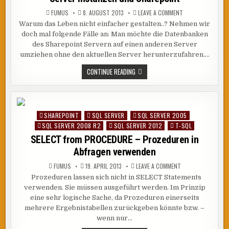
ON
FUMUS
8. AUGUST 2013
LEAVE A COMMENT
SQL
Warum das Leben nicht einfacher gestalten..? Nehmen wir
ALIAS
KOMFORTABLE
doch mal folgende Fälle an: Man möchte die Datenbanken
VERWALTUNG
VON
des Sharepoint Servern auf einen anderen Server
SQL
umziehen ohne den aktuellen Server herunterzufahren….
SERVER
INSTANZEN
UND
SQL
CONTINUE READING
SHAREPOINT
ALIAS
KOMFORTABLE
VERWALTUNG
VON
SQL
SERVER
SHAREPOINT
SQL SERVER
SQL SERVER 2005
Posted
INSTANZEN
UND
SQL SERVER 2008 R2
SQL SERVER 2012
T-SQL
in
SHAREPOINT
SELECT from PROCEDURE – Prozeduren in
Abfragen verwenden
ON
FUMUS
19. APRIL 2013
LEAVE A COMMENT
SELECT
Prozeduren lassen sich nicht in SELECT Statements
FROM
PROCEDURE
verwenden. Sie müssen ausgeführt werden. Im Prinzip
–
PROZEDUREN
eine sehr logische Sache, da Prozeduren einerseits
IN
mehrere Ergebnistabellen zurückgeben könnte bzw. –
ABFRAGEN
VERWENDEN
wenn nur…