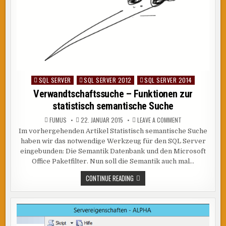
SQL SERVER
SQL SERVER 2012
SQL SERVER 2014
Posted
in
Verwandtschaftssuche – Funktionen zur
statistisch semantische Suche
ON
FUMUS
22. JANUAR 2015
LEAVE A COMMENT
VERWANDTSCHAF
Im vorhergehenden Artikel Statistisch semantische Suche
–
FUNKTIONEN
haben wir das notwendige Werkzeug für den SQL Server
ZUR
STATISTISCH
eingebunden: Die Semantik Datenbank und den Microsoft
SEMANTISCHE
Office Paketfilter. Nun soll die Semantik auch mal…
SUCHE
VERWANDTSCHAFTSSUCHE
CONTINUE READING
–
FUNKTIONEN
ZUR
STATISTISCH
SEMANTISCHE
SUCHE