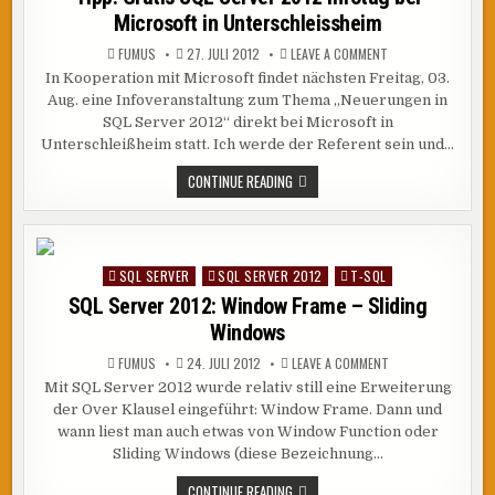
Microsoft in Unterschleissheim
ON
FUMUS
27. JULI 2012
LEAVE A COMMENT
TIPP:
In Kooperation mit Microsoft findet nächsten Freitag, 03.
GRATIS
SQL
Aug. eine Infoveranstaltung zum Thema „Neuerungen in
SERVER
2012
SQL Server 2012“ direkt bei Microsoft in
INFOTAG
Unterschleißheim statt. Ich werde der Referent sein und…
BEI
MICROSOFT
IN
TIPP:
CONTINUE READING
UNTERSCHLEISSHEI
GRATIS
SQL
SERVER
2012
INFOTAG
BEI
SQL SERVER
SQL SERVER 2012
T-SQL
Posted
MICROSOFT
IN
in
SQL Server 2012: Window Frame – Sliding
UNTERSCHLEISSHEIM
Windows
ON
FUMUS
24. JULI 2012
LEAVE A COMMENT
SQL
Mit SQL Server 2012 wurde relativ still eine Erweiterung
SERVER
2012:
der Over Klausel eingeführt: Window Frame. Dann und
WINDOW
FRAME
wann liest man auch etwas von Window Function oder
–
Sliding Windows (diese Bezeichnung…
SLIDING
WINDOWS
SQL
CONTINUE READING