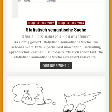
SQL SERVER 2012
SQL SERVER 2014
Posted
in
Statistisch semantische Suche
ON
FUMUS
23. JANUAR 2015
LEAVE A COMMENT
STATISTISCH
Ja richtig gehört: Statistisch semantische Suche. Ein
SEMANTISCHE
SUCHE
schönes Wort. In Wikipedia liest man dazu “.. Bedeutung
sprachlicher Zeichen..” Und das triffts auch schon fast. Die
statistisch semantische Suche extrahiert relevante…
STATISTISCH
CONTINUE READING
SEMANTISCHE
SUCHE