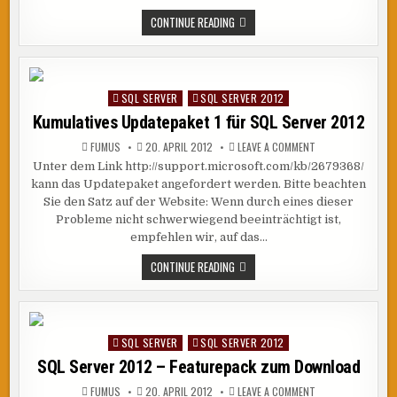
HIGH
AVAILABILITY
DOWNLOAD
CONTINUE READING
AND
TIPP:
DISASTER
MICROSOFT
RECOVERY
SQL
SERVER
ALWAYSON
SOLUTIONS
SQL SERVER
SQL SERVER 2012
Posted
GUIDE
FOR
in
Kumulatives Updatepaket 1 für SQL Server 2012
HIGH
AVAILABILITY
ON
FUMUS
20. APRIL 2012
AND
LEAVE A COMMENT
KUMULATIVES
DISASTER
Unter dem Link http://support.microsoft.com/kb/2679368/
UPDATEPAKET
RECOVERY
1
kann das Updatepaket angefordert werden. Bitte beachten
FÜR
SQL
Sie den Satz auf der Website: Wenn durch eines dieser
SERVER
Probleme nicht schwerwiegend beeinträchtigt ist,
2012
empfehlen wir, auf das…
KUMULATIVES
CONTINUE READING
UPDATEPAKET
1
FÜR
SQL
SERVER
2012
SQL SERVER
SQL SERVER 2012
Posted
in
SQL Server 2012 – Featurepack zum Download
ON
FUMUS
20. APRIL 2012
LEAVE A COMMENT