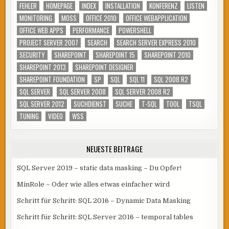
FEHLER
HOMEPAGE
INDEX
INSTALLATION
KONFERENZ
LISTEN
MONITORING
MOSS
OFFICE 2010
OFFICE WEBAPPLICATION
OFFICE WEB APPS
PERFORMANCE
POWERSHELL
PROJECT SERVER 2007
SEARCH
SEARCH SERVER EXPRESS 2010
SECURITY
SHAREPOINT
SHAREPOINT 15
SHAREPOINT 2010
SHAREPOINT 2013
SHAREPOINT DESIGNER
SHAREPOINT FOUNDATION
SP
SQL
SQL 11
SQL 2008 R2
SQL SERVER
SQL SERVER 2008
SQL SERVER 2008 R2
SQL SERVER 2012
SUCHDIENST
SUCHE
T-SQL
TOOL
TSQL
TUNING
VIDEO
WSS
NEUESTE BEITRÄGE
SQL Server 2019 – static data masking – Du Opfer!
MinRole – Oder wie alles etwas einfacher wird
Schritt für Schritt: SQL 2016 – Dynamic Data Masking
Schritt für Schritt: SQL Server 2016 – temporal tables