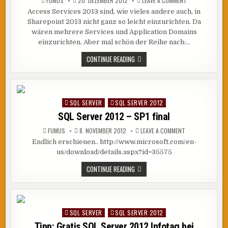
FUMUS
20. DEZEMBER 2012
LEAVE A COMMENT
SHAREPOINT
Access Services 2013 sind, wie vieles andere auch, in
2013:
ACCESS
Sharepoint 2013 nicht ganz so leicht einzurichten. Da
SERVICES
KONFIGURIEREN
wären mehrere Services und Application Domains
einzurichten. Aber mal schön der Reihe nach:…
SHAREPOINT
CONTINUE READING
2013:
ACCESS
SERVICES
KONFIGURIEREN
SQL SERVER
SQL SERVER 2012
Posted
in
SQL Server 2012 – SP1 final
ON
FUMUS
8. NOVEMBER 2012
LEAVE A COMMENT
SQL
Endlich erschienen.. http://www.microsoft.com/en-
SERVER
2012
us/download/details.aspx?id=35575
–
SP1
FINAL
SQL
CONTINUE READING
SERVER
2012
–
SP1
FINAL
SQL SERVER
SQL SERVER 2012
Posted
in
Tipp: Gratis SQL Server 2012 Infotag bei