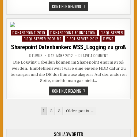
–
FEHLER
DATENBANK
CONTINUE READING
8653
TEILWEISE
ONLINE
–
RESTORE
VON
DATEIGRUPPEN
SHAREPOINT 2010
SHAREPOINT FOUNDATION
SQL SERVER
Posted
–
FEHLER
SQL SERVER 2008 R2
SQL SERVER 2012
WSS
in
8653
Sharepoint Datenbanken: WSS_Logging zu groß
ON
FUMUS
12. MÄRZ 2012
LEAVE A COMMENT
SHAREPOINT
Die Logging Tabellen können im Sharepoint enorm groß
DATENBANKEN:
WSS_LOGGING
werden. Empfehlenswert wäre eine eigene HDD dafür zu
ZU
GROSS
besorgen und die DB dorthin auszulagern. Auf der anderen
Seite, möchte man gar nicht…
SHAREPOINT
CONTINUE READING
DATENBANKEN:
WSS_LOGGING
ZU
GROSS
Seitennummerierung
1
2
3
Older posts →
der
Beiträge
SCHLAGWÖRTER