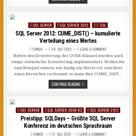
SERVER
2012:
WINDOW
FRAME
–
SLIDING
SQL SERVER
SQL SERVER 2012
T-SQL
Posted
WINDOWS
in
SQL Server 2012: CUME_DIST() – kumulierte
Verteilung eines Wertes
ON
FUMUS
24. JULI 2012
LEAVE A COMMENT
SQL
Neben den Erweiterung der OVER-Klausel wurden auch
SERVER
2012:
einige statistische Erweiterung implementiert. Wollen Sie
CUME_DIST()
–
zum Beispiel wissen, wie häufig ein Werte rel. zum Rest
KUMULIERTE
eines Bereiches vorkommt, so kann dies CUME_DIST…
VERTEILUNG
EINES
WERTES
SQL
CONTINUE READING
SERVER
2012:
CUME_DIST()
–
KUMULIERTE
VERTEILUNG
SQL SERVER
SQL SERVER 2008 R2
SQL SERVER 2012
Posted
EINES
WERTES
in
Preistipp: SQLDays – Größte SQL Server
Konferenz im deutschen Sprachraum
ON
FUMUS
17. JULI 2012
LEAVE A COMMENT