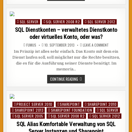
2014
COLUMNSTORE
INDIZES
SQL SERVER
SQL SERVER 2008 R2
SQL SERVER 2012
Posted
in
SQL Dienstkonten – verwaltetes Dienstkonto
oder virtuelles Konto, oder was?
ON
FUMUS
10. SEPTEMBER 2013
LEAVE A COMMENT
SQL
Im Prinzip ist alles sehr einfach. Das Konto mit dem ein
DIENSTKONTEN
–
Dienst laufen soll, soll möglichst nur die Rechte besitzen,
VERWALTETES
DIENSTKONTO
die es für die Ausführung seiner Dienste benötigt. Im
ODER
memoria…
VIRTUELLES
KONTO,
ODER
SQL
CONTINUE READING
WAS?
DIENSTKONTEN
–
VERWALTETES
DIENSTKONTO
ODER
VIRTUELLES
PROJECT SERVER 2010
SHAREPOINT
SHAREPOINT 2010
Posted
KONTO,
ODER
SHAREPOINT 2013
SHAREPOINT FOUNDATION
SQL SERVER
in
WAS?
SQL SERVER 2005
SQL SERVER 2008 R2
SQL SERVER 2012
SQL Alias Komfortable Verwaltung von SQL
Server Instanzen und Sharepoint