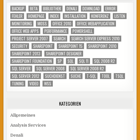
BACKUP
BETA
BIBLIOTHEK
DENALI
DOWNLOAD
ERROR
FEHLER
HOMEPAGE
INDEX
INSTALLATION
KONFERENZ
LISTEN
MONITORING
MOSS
OFFICE 2010
OFFICE WEBAPPLICATION
OFFICE WEB APPS
PERFORMANCE
POWERSHELL
PROJECT SERVER 2007
SEARCH
SEARCH SERVER EXPRESS 2010
SECURITY
SHAREPOINT
SHAREPOINT 15
SHAREPOINT 2010
SHAREPOINT 2013
SHAREPOINT DESIGNER
SHAREPOINT FOUNDATION
SP
SQL
SQL 11
SQL 2008 R2
SQL SERVER
SQL SERVER 2008
SQL SERVER 2008 R2
SQL SERVER 2012
SUCHDIENST
SUCHE
T-SQL
TOOL
TSQL
TUNING
VIDEO
WSS
KATEGORIEN
Allgemeines
Analysis Services
Denali