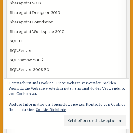
Sharepoint 2013
Sharepoint Designer 2010
Sharepoint Foundation
Sharepoint Workspace 2010
SQL 11
SQL Server
SQL Server 2005
SQL Server 2008 R2
SQL Server 2012
Datenschutz und Cookies: Diese Website verwendet Cookies.
Wenn du die Website weiterhin nutzt, stimmst du der Verwendung
SQL Server 2014
von Cookies zu.
SQL Server 2016
Weitere Informationen, beispielsweise zur Kontrolle von Cookies,
SQL Server 2019
findest du hier:
Cookie-Richtlinie
T-SQL
Tools