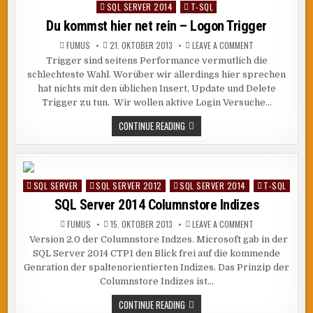
SQL SERVER 2014
T-SQL
in
Du kommst hier net rein – Logon Trigger
ON
FUMUS
21. OKTOBER 2013
LEAVE A COMMENT
DU
Trigger sind seitens Performance vermutlich die
KOMMST
HIER
schlechteste Wahl. Worüber wir allerdings hier sprechen
NET
REIN
hat nichts mit den üblichen Insert, Update und Delete
–
Trigger zu tun. Wir wollen aktive Login Versuche…
LOGON
TRIGGER
DU
CONTINUE READING
KOMMST
HIER
NET
REIN
–
LOGON
SQL SERVER
SQL SERVER 2012
SQL SERVER 2014
T-SQL
Posted
TRIGGER
in
SQL Server 2014 Columnstore Indizes
ON
FUMUS
15. OKTOBER 2013
LEAVE A COMMENT
SQL
Version 2.0 der Columnstore Indzes. Microsoft gab in der
SERVER
2014
SQL Server 2014 CTP1 den Blick frei auf die kommende
COLUMNSTORE
INDIZES
Genration der spaltenorientierten Indizes. Das Prinzip der
Columnstore Indizes ist…
SQL
CONTINUE READING
SERVER