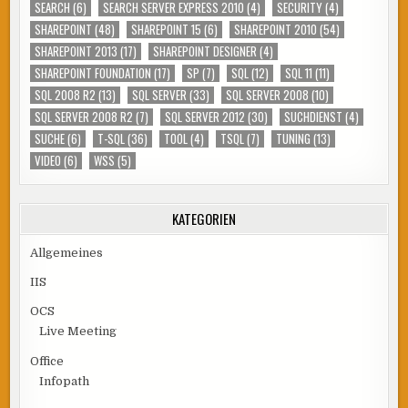
SEARCH
(6)
SEARCH SERVER EXPRESS 2010
(4)
SECURITY
(4)
SHAREPOINT
(48)
SHAREPOINT 15
(6)
SHAREPOINT 2010
(54)
SHAREPOINT 2013
(17)
SHAREPOINT DESIGNER
(4)
SHAREPOINT FOUNDATION
(17)
SP
(7)
SQL
(12)
SQL 11
(11)
SQL 2008 R2
(13)
SQL SERVER
(33)
SQL SERVER 2008
(10)
SQL SERVER 2008 R2
(7)
SQL SERVER 2012
(30)
SUCHDIENST
(4)
SUCHE
(6)
T-SQL
(36)
TOOL
(4)
TSQL
(7)
TUNING
(13)
VIDEO
(6)
WSS
(5)
KATEGORIEN
Allgemeines
IIS
OCS
Live Meeting
Office
Infopath