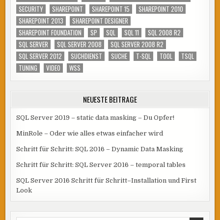
SECURITY
SHAREPOINT
SHAREPOINT 15
SHAREPOINT 2010
SHAREPOINT 2013
SHAREPOINT DESIGNER
SHAREPOINT FOUNDATION
SP
SQL
SQL 11
SQL 2008 R2
SQL SERVER
SQL SERVER 2008
SQL SERVER 2008 R2
SQL SERVER 2012
SUCHDIENST
SUCHE
T-SQL
TOOL
TSQL
TUNING
VIDEO
WSS
NEUESTE BEITRÄGE
SQL Server 2019 – static data masking – Du Opfer!
MinRole – Oder wie alles etwas einfacher wird
Schritt für Schritt: SQL 2016 – Dynamic Data Masking
Schritt für Schritt: SQL Server 2016 – temporal tables
SQL Server 2016 Schritt für Schritt–Installation und First
Look