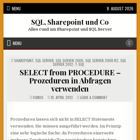
Skip
MENU
8. AUGUST 2026
to
content
SQL, Sharepoint und Co
Alles rund um Sharepoint und SQL Server
MENU
POSTED
SHAREPOINT
,
SQL SERVER
,
SQL SERVER 2005
,
SQL SERVER 2008 R2
,
SQL
IN
SERVER 2012
,
T-SQL
SELECT from PROCEDURE –
Prozeduren in Abfragen
verwenden
ON
FUMUS
19. APRIL 2013
LEAVE A COMMENT
SELECT
FROM
PROCEDURE
–
PROZEDUREN
Prozeduren lassen sich nicht in SELECT Statements
IN
ABFRAGEN
verwenden. Sie müssen ausgeführt werden. Im Prinzip
VERWENDEN
eine sehr logische Sache, da Prozeduren einerseits
mehrere Ergebnistabellen zurückgeben könnte bzw. –