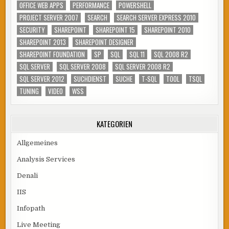
OFFICE WEB APPS
PERFORMANCE
POWERSHELL
PROJECT SERVER 2007
SEARCH
SEARCH SERVER EXPRESS 2010
SECURITY
SHAREPOINT
SHAREPOINT 15
SHAREPOINT 2010
SHAREPOINT 2013
SHAREPOINT DESIGNER
SHAREPOINT FOUNDATION
SP
SQL
SQL 11
SQL 2008 R2
SQL SERVER
SQL SERVER 2008
SQL SERVER 2008 R2
SQL SERVER 2012
SUCHDIENST
SUCHE
T-SQL
TOOL
TSQL
TUNING
VIDEO
WSS
KATEGORIEN
Allgemeines
Analysis Services
Denali
IIS
Infopath
Live Meeting