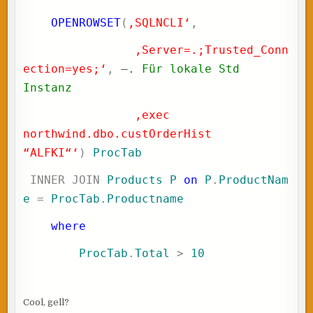
OPENROWSET
(
‚SQLNCLI‘
,
‚Server=.;Trusted_Conn
ection=yes;‘
,
—
. Für lokale Std
Instanz
‚exec
northwind.dbo.custOrderHist
“ALFKI“‘
)
ProcTab
INNER
JOIN
Products
P
on
P
.
ProductNam
e
=
ProcTab
.
Productname
where
ProcTab
.
Total
>
10
Cool, gell?