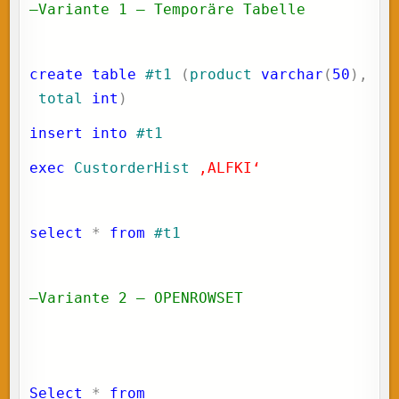
–Variante 1 – Temporäre Tabelle
create
table
#t1
(
product
varchar
(
50
),
total
int
)
insert
into
#t1
exec
CustorderHist
‚ALFKI‘
select
*
from
#t1
–Variante 2 – OPENROWSET
Select
*
from