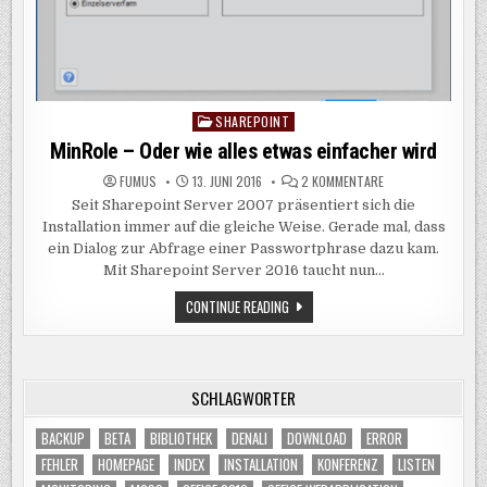
SHAREPOINT
Posted
in
MinRole – Oder wie alles etwas einfacher wird
ZU
FUMUS
13. JUNI 2016
2 KOMMENTARE
MINROLE
Seit Sharepoint Server 2007 präsentiert sich die
–
ODER
Installation immer auf die gleiche Weise. Gerade mal, dass
WIE
ALLES
ein Dialog zur Abfrage einer Passwortphrase dazu kam.
ETWAS
Mit Sharepoint Server 2016 taucht nun…
EINFACHER
WIRD
MINROLE
CONTINUE READING
–
ODER
WIE
ALLES
ETWAS
EINFACHER
SCHLAGWÖRTER
WIRD
BACKUP
BETA
BIBLIOTHEK
DENALI
DOWNLOAD
ERROR
FEHLER
HOMEPAGE
INDEX
INSTALLATION
KONFERENZ
LISTEN