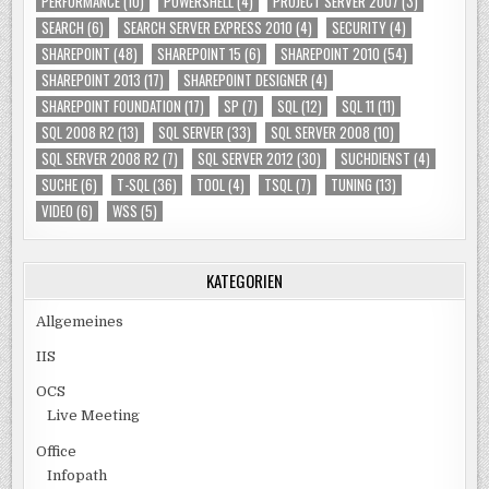
PERFORMANCE
(10)
POWERSHELL
(4)
PROJECT SERVER 2007
(3)
SEARCH
(6)
SEARCH SERVER EXPRESS 2010
(4)
SECURITY
(4)
SHAREPOINT
(48)
SHAREPOINT 15
(6)
SHAREPOINT 2010
(54)
SHAREPOINT 2013
(17)
SHAREPOINT DESIGNER
(4)
SHAREPOINT FOUNDATION
(17)
SP
(7)
SQL
(12)
SQL 11
(11)
SQL 2008 R2
(13)
SQL SERVER
(33)
SQL SERVER 2008
(10)
SQL SERVER 2008 R2
(7)
SQL SERVER 2012
(30)
SUCHDIENST
(4)
SUCHE
(6)
T-SQL
(36)
TOOL
(4)
TSQL
(7)
TUNING
(13)
VIDEO
(6)
WSS
(5)
KATEGORIEN
Allgemeines
IIS
OCS
Live Meeting
Office
Infopath