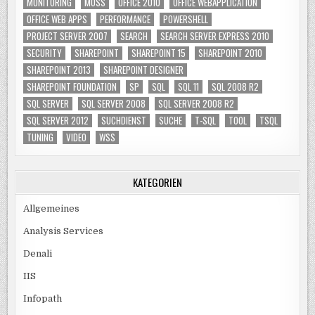
MONITORING
MOSS
OFFICE 2010
OFFICE WEBAPPLICATION
OFFICE WEB APPS
PERFORMANCE
POWERSHELL
PROJECT SERVER 2007
SEARCH
SEARCH SERVER EXPRESS 2010
SECURITY
SHAREPOINT
SHAREPOINT 15
SHAREPOINT 2010
SHAREPOINT 2013
SHAREPOINT DESIGNER
SHAREPOINT FOUNDATION
SP
SQL
SQL 11
SQL 2008 R2
SQL SERVER
SQL SERVER 2008
SQL SERVER 2008 R2
SQL SERVER 2012
SUCHDIENST
SUCHE
T-SQL
TOOL
TSQL
TUNING
VIDEO
WSS
KATEGORIEN
Allgemeines
Analysis Services
Denali
IIS
Infopath