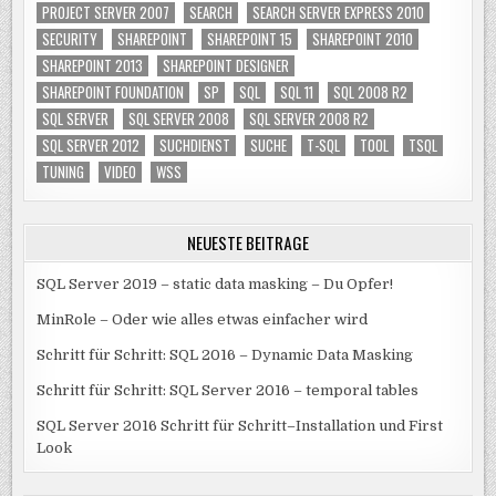
PROJECT SERVER 2007
SEARCH
SEARCH SERVER EXPRESS 2010
SECURITY
SHAREPOINT
SHAREPOINT 15
SHAREPOINT 2010
SHAREPOINT 2013
SHAREPOINT DESIGNER
SHAREPOINT FOUNDATION
SP
SQL
SQL 11
SQL 2008 R2
SQL SERVER
SQL SERVER 2008
SQL SERVER 2008 R2
SQL SERVER 2012
SUCHDIENST
SUCHE
T-SQL
TOOL
TSQL
TUNING
VIDEO
WSS
NEUESTE BEITRÄGE
SQL Server 2019 – static data masking – Du Opfer!
MinRole – Oder wie alles etwas einfacher wird
Schritt für Schritt: SQL 2016 – Dynamic Data Masking
Schritt für Schritt: SQL Server 2016 – temporal tables
SQL Server 2016 Schritt für Schritt–Installation und First
Look