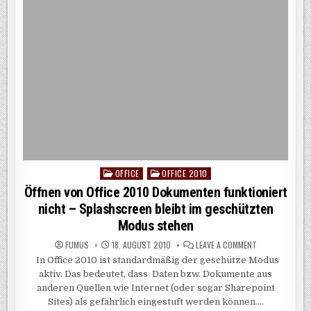
OFFICE
OFFICE 2010
Posted
in
Öffnen von Office 2010 Dokumenten funktioniert
nicht – Splashscreen bleibt im geschützten
Modus stehen
ON
FUMUS
18. AUGUST 2010
LEAVE A COMMENT
ÖFFNEN
In Office 2010 ist standardmäßig der geschütze Modus
VON
OFFICE
aktiv. Das bedeutet, dass Daten bzw. Dokumente aus
2010
DOKUMENTEN
anderen Quellen wie Internet (oder sogar Sharepoint
FUNKTIONIERT
Sites) als gefährlich eingestuft werden können….
NICHT
–