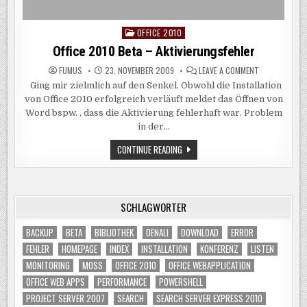
OFFICE 2010
Posted
in
Office 2010 Beta – Aktivierungsfehler
ON
FUMUS
23. NOVEMBER 2009
LEAVE A COMMENT
OFFICE
Ging mir zielmlich auf den Senkel. Obwohl die Installation
2010
BETA
von Office 2010 erfolgreich verläuft meldet das Öffnen von
–
AKTIVIERUNGS
Word bspw. , dass die Aktivierung fehlerhaft war. Problem
in der…
OFFICE
CONTINUE READING
2010
BETA
–
AKTIVIERUNGSFEHLER
SCHLAGWÖRTER
BACKUP
BETA
BIBLIOTHEK
DENALI
DOWNLOAD
ERROR
FEHLER
HOMEPAGE
INDEX
INSTALLATION
KONFERENZ
LISTEN
MONITORING
MOSS
OFFICE 2010
OFFICE WEBAPPLICATION
OFFICE WEB APPS
PERFORMANCE
POWERSHELL
PROJECT SERVER 2007
SEARCH
SEARCH SERVER EXPRESS 2010