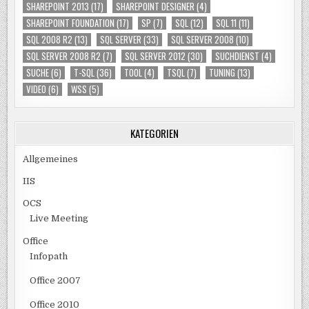
SHAREPOINT 2013
(17)
SHAREPOINT DESIGNER
(4)
SHAREPOINT FOUNDATION
(17)
SP
(7)
SQL
(12)
SQL 11
(11)
SQL 2008 R2
(13)
SQL SERVER
(33)
SQL SERVER 2008
(10)
SQL SERVER 2008 R2
(7)
SQL SERVER 2012
(30)
SUCHDIENST
(4)
SUCHE
(6)
T-SQL
(36)
TOOL
(4)
TSQL
(7)
TUNING
(13)
VIDEO
(6)
WSS
(5)
KATEGORIEN
Allgemeines
IIS
OCS
Live Meeting
Office
Infopath
Office 2007
Office 2010