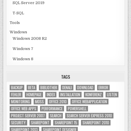
SQL Server 2019
T-SQL
Tools
Windows
Windows 2008 R2
Windows 7
Windows 8
TAGS
BACKUP
BETA
BIBLIOTHEK
DENALI
DOWNLOAD
ERROR
FEHLER
HOMEPAGE
INDEX
INSTALLATION
KONFERENZ
LISTEN
MONITORING
MOSS
OFFICE 2010
OFFICE WEBAPPLICATION
OFFICE WEB APPS
PERFORMANCE
POWERSHELL
PROJECT SERVER 2007
SEARCH
SEARCH SERVER EXPRESS 2010
SECURITY
SHAREPOINT
SHAREPOINT 15
SHAREPOINT 2010
SHAREPOINT 2013
SHAREPOINT DESIGNER