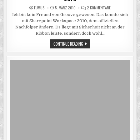
ZU
FUMUS
5. MÄRZ 2010
2 KOMMENTARE
GROOVE
Ich bin kein Freund von Groove gewesen. Das könnte sich
NEU
AUFGELEGT:
mit Sharepoint Workspace 2010, dem offiziellen
SHAREPOINT
WORKSPACE
Nachfolger ändern. Ds liegt mit Sicherheit nicht an der
2010
Ribbon leiste, sondern doch wohl…
GROOVE
CONTINUE READING
NEU
AUFGELEGT:
SHAREPOINT
WORKSPACE
2010