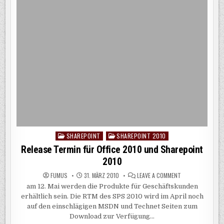
SHAREPOINT
SHAREPOINT 2010
Posted
in
Release Termin für Office 2010 und Sharepoint
2010
ON
FUMUS
31. MÄRZ 2010
LEAVE A COMMENT
RELEASE
am 12. Mai werden die Produkte für Geschäftskunden
TERMIN
FÜR
erhältlich sein. Die RTM des SPS 2010 wird im April noch
OFFICE
2010
auf den einschlägigen MSDN und Technet Seiten zum
UND
Download zur Verfügung…
SHAREPOINT
2010