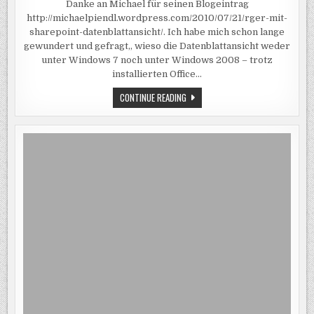
Danke an Michael für seinen Blogeintrag
GEHT
NICHT
http://michaelpiendl.wordpress.com/2010/07/21/rger-mit-
IN
SHAREPOINT
sharepoint-datenblattansicht/. Ich habe mich schon lange
2010
gewundert und gefragt,, wieso die Datenblattansicht weder
unter Windows 7 noch unter Windows 2008 – trotz
installierten Office…
DATENBLATTANSICHT
CONTINUE READING
GEHT
NICHT
IN
SHAREPOINT
2010