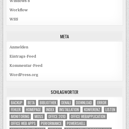
Windows 8
Workflow
WSS
META
Anmelden
Eintrags-Feed
Kommentar-Feed
WordPress.org
SCHLAGWÖRTER
BACKUP
BETA
BIBLIOTHEK
DENALI
DOWNLOAD
ERROR
FEHLER
HOMEPAGE
INDEX
INSTALLATION
KONFERENZ
LISTEN
MONITORING
MOSS
OFFICE 2010
OFFICE WEBAPPLICATION
OFFICE WEB APPS
PERFORMANCE
POWERSHELL