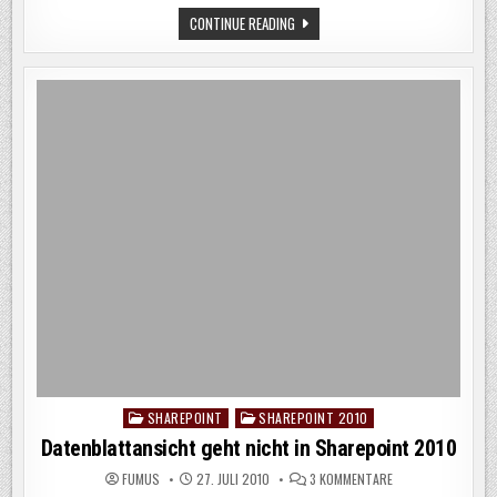
SPLASHSCREEN
ÖFFNEN
CONTINUE READING
BLEIBT
VON
IM
OFFICE
GESCHÜTZTEN
2010
MODUS
DOKUMENTEN
STEHEN
FUNKTIONIERT
NICHT
–
SPLASHSCREEN
BLEIBT
IM
GESCHÜTZTEN
MODUS
STEHEN
SHAREPOINT
SHAREPOINT 2010
Posted
in
Datenblattansicht geht nicht in Sharepoint 2010
ZU
FUMUS
27. JULI 2010
3 KOMMENTARE
DATENBLATTANSIC