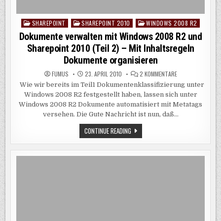
SHAREPOINT
SHAREPOINT 2010
WINDOWS 2008 R2
Posted
in
Dokumente verwalten mit Windows 2008 R2 und
Sharepoint 2010 (Teil 2) – Mit Inhaltsregeln
Dokumente organisieren
ZU
FUMUS
23. APRIL 2010
2 KOMMENTARE
DOKUMENTE
Wie wir bereits im Teil1 Dokumentenklassifizierung unter
VERWALTEN
MIT
Windows 2008 R2 festgestellt haben, lassen sich unter
WINDOWS
2008
Windows 2008 R2 Dokumente automatisiert mit Metatags
R2
versehen. Die Gute Nachricht ist nun, daß…
UND
SHAREPOINT
2010
DOKUMENTE
CONTINUE READING
(TEIL
VERWALTEN
2)
MIT
–
WINDOWS
MIT
2008
INHALTSREGELN
R2
DOKUMENTE
ORGANISIEREN
UND
SHAREPOINT
2010
(TEIL
2)
–
MIT
INHALTSREGELN
DOKUMENTE