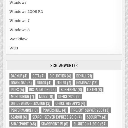
Windows
Windows 2008 R2
Windows 7
Windows 8
Workflow
WSS
SCHLAGWÖRTER
BACKUP
(4)
BETA
(4)
BIBLIOTHEK
(4)
DENALI
(21)
DOWNLOAD
(6)
ERROR
(4)
FEHLER
(7)
HOMEPAGE
(12)
INDEX
(5)
INSTALLATION
(23)
KONFERENZ
(8)
LISTEN
(8)
MONITORING
(7)
MOSS
(11)
OFFICE 2010
(8)
OFFICE WEBAPPLICATION
(3)
OFFICE WEB APPS
(4)
PERFORMANCE
(10)
POWERSHELL
(4)
PROJECT SERVER 2007
(3)
SEARCH
(6)
SEARCH SERVER EXPRESS 2010
(4)
SECURITY
(4)
SHAREPOINT
(48)
SHAREPOINT 15
(6)
SHAREPOINT 2010
(54)