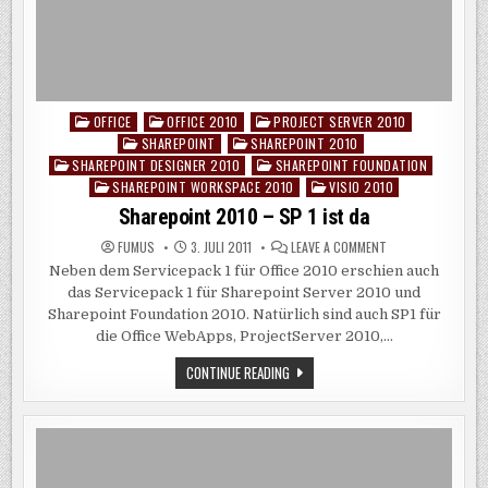
OFFICE
OFFICE 2010
PROJECT SERVER 2010
Posted
SHAREPOINT
SHAREPOINT 2010
in
SHAREPOINT DESIGNER 2010
SHAREPOINT FOUNDATION
SHAREPOINT WORKSPACE 2010
VISIO 2010
Sharepoint 2010 – SP 1 ist da
ON
FUMUS
3. JULI 2011
LEAVE A COMMENT
SHAREPOINT
Neben dem Servicepack 1 für Office 2010 erschien auch
2010
–
das Servicepack 1 für Sharepoint Server 2010 und
SP
1
Sharepoint Foundation 2010. Natürlich sind auch SP1 für
IST
die Office WebApps, ProjectServer 2010,…
DA
SHAREPOINT
CONTINUE READING
2010
–
SP
1
IST
DA