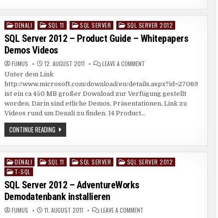
2012
–
BERECHTIGUNGEN
ÜBERSICHT
DENALI
SQL 11
SQL SERVER
SQL SERVER 2012
Posted
POSTER
in
SQL Server 2012 – Product Guide – Whitepapers
Demos Videos
ON
FUMUS
12. AUGUST 2011
LEAVE A COMMENT
SQL
Unter dem Link
SERVER
2012
http://www.microsoft.com/download/en/details.aspx?id=27069
–
PRODUCT
ist ein ca 450 MB großer Download zur Verfügung gestellt
GUIDE
worden. Darin sind etliche Demos, Präsentationen, Link zu
–
WHITEPAPERS
Videos rund um Denali zu finden. 14 Product…
DEMOS
VIDEOS
SQL
CONTINUE READING
SERVER
2012
–
PRODUCT
GUIDE
DENALI
SQL 11
SQL SERVER
SQL SERVER 2012
Posted
–
T-SQL
in
WHITEPAPERS
DEMOS
SQL Server 2012 – AdventureWorks
VIDEOS
Demodatenbank installieren
ON
FUMUS
11. AUGUST 2011
LEAVE A COMMENT
SQL