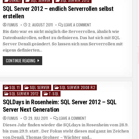
DENALI
SQL SERVER
SQL SERVER 2012
Posted
in
SQL Server 2012 – endlich Serverrollen selbst
erstellen
ON
FUMUS
2. AUGUST 2011
LEAVE A COMMENT
SQL
Bis dato war es nicht möglich die Serverrollen, ähnlich wie
SERVER
2012
Datenbankrollen, selbst zu definieren. Das hat sich mit SQL
–
ENDLICH
Server Denali geändert. So lassen sich nun Serverrollen mit
SERVERROLLEN
eigens definierten…
SELBST
ERSTELLEN
SQL
CONTINUE READING
SERVER
2012
–
ENDLICH
SERVERROLLEN
SELBST
SQL 11
SQL SERVER
SQL SERVER 2008 R2
Posted
ERSTELLEN
SQL SERVER 2012
T-SQL
in
SQLDays in Rosenheim: SQL Server 2012 – SQL
Server Next Generation
ON
FUMUS
29. JULI 2011
LEAVE A COMMENT
SQLDAYS
Dieses Jahr finden wieder die SQLdays in Rosenheim vom 28.9.
IN
ROSENHEIM:
bis zum 29.9. statt . Der Fokus steht dieses mal ganz im Zeichen
SQL
SERVER
von Denali. Thomas Grohser – Wächter und…