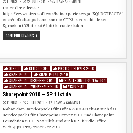
ON
FUMUS
12. JULI 2011
LEAVE A COMMENT
SQL
Unter der Adresse
SERVER
DENALI
https://www.microsoft.com/betaexperience/pd/SQLDCTP3CTA/
CTP3
VERFÜGBAR
enus/default.aspx kann man die CTP3 in verschiedenen
Sprachen (32bit und 64bit) herunterladen.
SQL
CONTINUE READING
SERVER
DENALI
CTP3
VERFÜGBAR
OFFICE
OFFICE 2010
PROJECT SERVER 2010
Posted
SHAREPOINT
SHAREPOINT 2010
in
SHAREPOINT DESIGNER 2010
SHAREPOINT FOUNDATION
SHAREPOINT WORKSPACE 2010
VISIO 2010
Sharepoint 2010 – SP 1 ist da
ON
FUMUS
3. JULI 2011
LEAVE A COMMENT
SHAREPOINT
Neben dem Servicepack 1 für Office 2010 erschien auch das
2010
–
Servicepack 1 für Sharepoint Server 2010 und Sharepoint
SP
1
Foundation 2010. Natürlich sind auch SP1 für die Office
IST
WebApps, ProjectServer 2010,…
DA