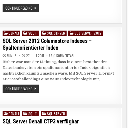
2012
–
SQLDAYS
CONTINUE READING
SQL
IN
SERVER
NEXT
ROSENHEIM:
GENERATION
SQL
SERVER
2012
–
DENALI
SQL 11
SQL SERVER
SQL SERVER 2012
Posted
SQL
SERVER
in
SQL Server 2012 Columnstore Indexes –
NEXT
GENERATION
Spaltenorientierter Index
ZU
FUMUS
27. JULI 2011
1 KOMMENTAR
SQL
Bisher war man der Meinung, dass in einem bestehenden
SERVER
2012
Datenbanksystem ein spaltenorientierter Index eigentlich
COLUMNSTORE
INDEXES
nachträglich kaum zu machen wäre. Mit SQL Server 11 bringt
–
Microsoft allerdings eine neue Indextechnologie mit,…
SPALTENORIENTIERTER
INDEX
SQL
CONTINUE READING
SERVER
2012
COLUMNSTORE
INDEXES
–
SPALTENORIENTIERTER
DENALI
SQL 11
SQL SERVER
Posted
INDEX
in
SQL Server Denali CTP3 verfügbar