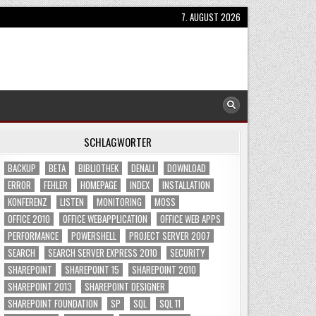
7. AUGUST 2026
SCHLAGWÖRTER
BACKUP
BETA
BIBLIOTHEK
DENALI
DOWNLOAD
ERROR
FEHLER
HOMEPAGE
INDEX
INSTALLATION
KONFERENZ
LISTEN
MONITORING
MOSS
OFFICE 2010
OFFICE WEBAPPLICATION
OFFICE WEB APPS
PERFORMANCE
POWERSHELL
PROJECT SERVER 2007
SEARCH
SEARCH SERVER EXPRESS 2010
SECURITY
SHAREPOINT
SHAREPOINT 15
SHAREPOINT 2010
SHAREPOINT 2013
SHAREPOINT DESIGNER
SHAREPOINT FOUNDATION
SP
SQL
SQL 11