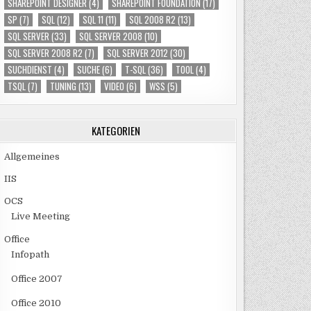
SHAREPOINT DESIGNER
(4)
SHAREPOINT FOUNDATION
(17)
SP
(7)
SQL
(12)
SQL 11
(11)
SQL 2008 R2
(13)
SQL SERVER
(33)
SQL SERVER 2008
(10)
SQL SERVER 2008 R2
(7)
SQL SERVER 2012
(30)
SUCHDIENST
(4)
SUCHE
(6)
T-SQL
(36)
TOOL
(4)
TSQL
(7)
TUNING
(13)
VIDEO
(6)
WSS
(5)
KATEGORIEN
Allgemeines
IIS
OCS
Live Meeting
Office
Infopath
Office 2007
Office 2010