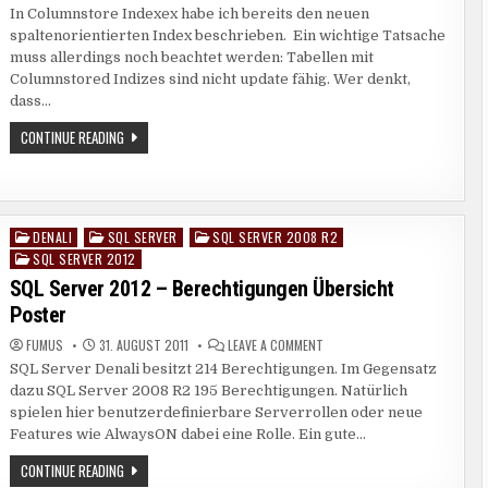
SQL
In Columnstore Indexex habe ich bereits den neuen
SERVER
2012
spaltenorientierten Index beschrieben. Ein wichtige Tatsache
–
COLUMNSTORE
muss allerdings noch beachtet werden: Tabellen mit
INDIZES
Columnstored Indizes sind nicht update fähig. Wer denkt,
UPDATEN
dass…
SQL
CONTINUE READING
SERVER
2012
–
COLUMNSTORE
INDIZES
UPDATEN
DENALI
SQL SERVER
SQL SERVER 2008 R2
Posted
SQL SERVER 2012
in
SQL Server 2012 – Berechtigungen Übersicht
Poster
ON
FUMUS
31. AUGUST 2011
LEAVE A COMMENT
SQL
SQL Server Denali besitzt 214 Berechtigungen. Im Gegensatz
SERVER
2012
dazu SQL Server 2008 R2 195 Berechtigungen. Natürlich
–
BERECHTIGUNGEN
spielen hier benutzerdefinierbare Serverrollen oder neue
ÜBERSICHT
Features wie AlwaysON dabei eine Rolle. Ein gute…
POSTER
SQL
CONTINUE READING
SERVER