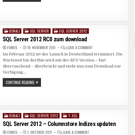
SERVER
2012
–
FILESTREAMING
UND
FILETABLES
DENALI
SQL SERVER
SQL SERVER 2012
Posted
in
SQL Server 2012 RC0 zum download
ON
FUMUS
18. NOVEMBER 2011
LEAVE A COMMENT
SQL
Im Februar 2012 ist der Launch in Deutschland terminiert. Die
SERVER
2012
Wartezeit bis dorthin wird mit der RC0 Version – fast
RC0
ZUM
überraschend – überbrückt und steht nun zum Download zur
DOWNLOAD
Verfügung….
SQL
CONTINUE READING
SERVER
2012
RC0
ZUM
DOWNLOAD
DENALI
SQL SERVER 2012
T-SQL
Posted
in
SQL Server 2012 – Columnstore Indizes updaten
ON
FUMUS
1. OKTOBER 2011
LEAVE A COMMENT