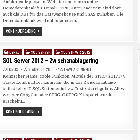
Auf der codeplex.com Website findet man unter
SERVER
2012
Demodatenbank für Denali CTP3. Unter anderem sind dort
–
ADVENTUREWORKS
auch die DBs für das Datawarehouse und SSAS zu haben. Die
DEMODATENBANK
Demodatenbank wird mit folgendem…
INSTALLIEREN
SQL
CONTINUE READING
SERVER
2012
–
ADVENTUREWORKS
DEMODATENBANK
DENALI
SQL SERVER
SQL SERVER 2012
Posted
INSTALLIEREN
in
SQL Server 2012 – Zwischenablagering
ON
FUMUS
3. AUGUST 2011
LEAVE A COMMENT
SQL
Komischer Name, coole Funktion: Mittels der STRG+SHIFT+V
SERVER
2012
Tastenkombination, kann man die in der Zwischenablage
–
ZWISCHENABLAGERING
befindlichen T-SQL Statements bzw Texte durchgehen. Alles
was per CopyCut oder STRG+C STRG+X kopiert wurde,
erscheint…
SQL
CONTINUE READING
SERVER
2012
–
ZWISCHENABLAGERING