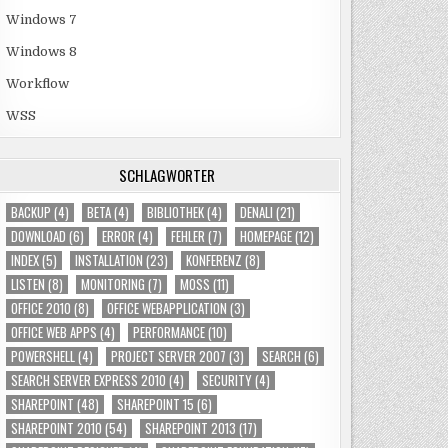
Windows 7
Windows 8
Workflow
WSS
SCHLAGWÖRTER
BACKUP
(4)
BETA
(4)
BIBLIOTHEK
(4)
DENALI
(21)
DOWNLOAD
(6)
ERROR
(4)
FEHLER
(7)
HOMEPAGE
(12)
INDEX
(5)
INSTALLATION
(23)
KONFERENZ
(8)
LISTEN
(8)
MONITORING
(7)
MOSS
(11)
OFFICE 2010
(8)
OFFICE WEBAPPLICATION
(3)
OFFICE WEB APPS
(4)
PERFORMANCE
(10)
POWERSHELL
(4)
PROJECT SERVER 2007
(3)
SEARCH
(6)
SEARCH SERVER EXPRESS 2010
(4)
SECURITY
(4)
SHAREPOINT
(48)
SHAREPOINT 15
(6)
SHAREPOINT 2010
(54)
SHAREPOINT 2013
(17)