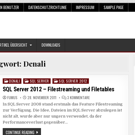
EN BENUTZER
DATENSCHUTZRICHTLINIE
IMPRESSUM
SAMPLE PAGE
RTIKEL ÜBERSICHT
DOWNLOADS
gwort:
Denali
DENALI
SQL SERVER
SQL SERVER 2012
Posted
in
SQL Server 2012 – Filestreaming und Filetables
ZU
FUMUS
28. NOVEMBER 2011
3 KOMMENTARE
SQL
In SQL Server 2008 stand erstmals das Feature Filestreaming
SERVER
2012
zur Verfügung. Die Idee, Dateien im SQL Server abzulegen ist
–
FILESTREAMING
nicht alt, wurde aber nur ungern verwendet, da der
UND
Performanceverlust gegenüber…
FILETABLES
SQL
CONTINUE READING