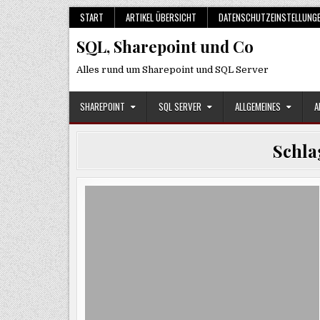
Skip
START
ARTIKEL ÜBERSICHT
DATENSCHUTZEINSTELLUNG
to
SQL, Sharepoint und Co
content
Alles rund um Sharepoint und SQL Server
SHAREPOINT
SQL SERVER
ALLGEMEINES
A
Schla