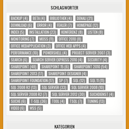
SCHLAGWÖRTER
BACKUP
(4)
BETA
(4)
BIBLIOTHEK
(4)
DENALI
(21)
DOWNLOAD
(6)
ERROR
(4)
FEHLER
(7)
HOMEPAGE
(12)
INDEX
(5)
INSTALLATION
(23)
KONFERENZ
(8)
LISTEN
(8)
MONITORING
(7)
MOSS
(11)
OFFICE 2010
(8)
OFFICE WEBAPPLICATION
(3)
OFFICE WEB APPS
(4)
PERFORMANCE
(10)
POWERSHELL
(4)
PROJECT SERVER 2007
(3)
SEARCH
(6)
SEARCH SERVER EXPRESS 2010
(4)
SECURITY
(4)
SHAREPOINT
(48)
SHAREPOINT 15
(6)
SHAREPOINT 2010
(54)
SHAREPOINT 2013
(17)
SHAREPOINT DESIGNER
(4)
SHAREPOINT FOUNDATION
(17)
SP
(7)
SQL
(12)
SQL 11
(11)
SQL 2008 R2
(13)
SQL SERVER
(33)
SQL SERVER 2008
(10)
SQL SERVER 2008 R2
(7)
SQL SERVER 2012
(30)
SUCHDIENST
(4)
SUCHE
(6)
T-SQL
(36)
TOOL
(4)
TSQL
(7)
TUNING
(13)
VIDEO
(6)
WSS
(5)
KATEGORIEN