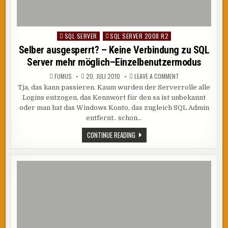
SQL SERVER
SQL SERVER 2008 R2
Posted
in
Selber ausgesperrt? – Keine Verbindung zu SQL
Server mehr möglich–Einzelbenutzermodus
ON
FUMUS
20. JULI 2010
LEAVE A COMMENT
SELBER
Tja, das kann passieren. Kaum wurden der Serverrolle alle
AUSGESPERRT?
–
Logins entzogen, das Kennwort für den sa ist unbekannt
KEINE
VERBINDUNG
oder man hat das Windows Konto, das zugleich SQL Admin
ZU
entfernt.. schon…
SQL
SERVER
MEHR
SELBER
CONTINUE READING
MÖGLICH–
AUSGESPERRT?
EINZELBENUTZERM
–
KEINE
VERBINDUNG
ZU
SQL
SERVER
MEHR
MÖGLICH–
EINZELBENUTZERMODUS