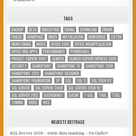
TAGS
BACKUP
BETA
BIBLIOTHEK
DENALI
DOWNLOAD
ERROR
FEHLER
HOMEPAGE
INDEX
INSTALLATION
KONFERENZ
LISTEN
MONITORING
MOSS
OFFICE 2010
OFFICE WEBAPPLICATION
OFFICE WEB APPS
PERFORMANCE
POWERSHELL
PROJECT SERVER 2007
SEARCH
SEARCH SERVER EXPRESS 2010
SECURITY
SHAREPOINT
SHAREPOINT 15
SHAREPOINT 2010
SHAREPOINT 2013
SHAREPOINT DESIGNER
SHAREPOINT FOUNDATION
SP
SQL
SQL 11
SQL 2008 R2
SQL SERVER
SQL SERVER 2008
SQL SERVER 2008 R2
SQL SERVER 2012
SUCHDIENST
SUCHE
T-SQL
TOOL
TSQL
TUNING
VIDEO
WSS
NEUESTE BEITRÄGE
SQL Server 2019 – static data masking – Du Opfer!