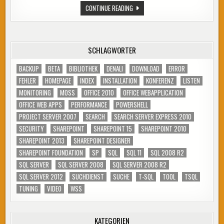
SQLDAYS
CONTINUE READING
TAG
1:
GEMINI,
R2
UND
CO
SCHLAGWÖRTER
BACKUP
BETA
BIBLIOTHEK
DENALI
DOWNLOAD
ERROR
FEHLER
HOMEPAGE
INDEX
INSTALLATION
KONFERENZ
LISTEN
MONITORING
MOSS
OFFICE 2010
OFFICE WEBAPPLICATION
OFFICE WEB APPS
PERFORMANCE
POWERSHELL
PROJECT SERVER 2007
SEARCH
SEARCH SERVER EXPRESS 2010
SECURITY
SHAREPOINT
SHAREPOINT 15
SHAREPOINT 2010
SHAREPOINT 2013
SHAREPOINT DESIGNER
SHAREPOINT FOUNDATION
SP
SQL
SQL 11
SQL 2008 R2
SQL SERVER
SQL SERVER 2008
SQL SERVER 2008 R2
SQL SERVER 2012
SUCHDIENST
SUCHE
T-SQL
TOOL
TSQL
TUNING
VIDEO
WSS
KATEGORIEN