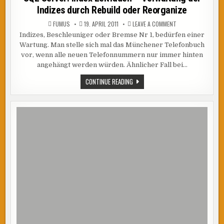
Indizes durch Rebuild oder Reorganize
ON
FUMUS
19. APRIL 2011
LEAVE A COMMENT
SQL
Indizes, Beschleuniger oder Bremse Nr 1, bedürfen einer
SERVER:
INDEX
Wartung. Man stelle sich mal das Münchener Telefonbuch
LEITFADEN
–
vor, wenn alle neuen Telefonnummern nur immer hinten
VERWALTUNG
angehängt werden würden. Ähnlicher Fall bei…
DER
INDIZES
DURCH
SQL
CONTINUE READING
REBUILD
SERVER:
ODER
INDEX
REORGANIZE
LEITFADEN
–
VERWALTUNG
DER
INDIZES
DURCH
REBUILD
ODER
REORGANIZE