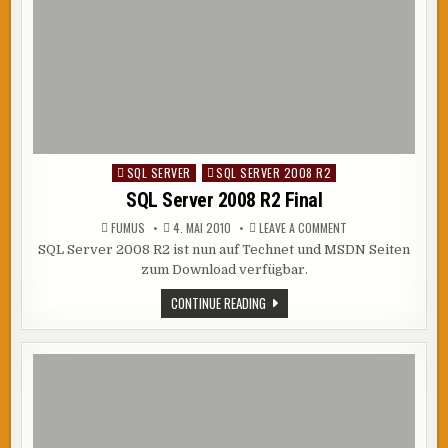
SQL SERVER
SQL SERVER 2008 R2
Posted
in
SQL Server 2008 R2 Final
ON
FUMUS
4. MAI 2010
LEAVE A COMMENT
SQL
SQL Server 2008 R2 ist nun auf Technet und MSDN Seiten
SERVER
2008
zum Download verfügbar.
R2
FINAL
SQL
CONTINUE READING
SERVER
2008
R2
FINAL