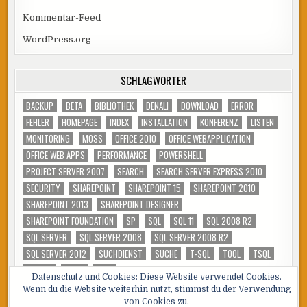
Kommentar-Feed
WordPress.org
SCHLAGWÖRTER
BACKUP
BETA
BIBLIOTHEK
DENALI
DOWNLOAD
ERROR
FEHLER
HOMEPAGE
INDEX
INSTALLATION
KONFERENZ
LISTEN
MONITORING
MOSS
OFFICE 2010
OFFICE WEBAPPLICATION
OFFICE WEB APPS
PERFORMANCE
POWERSHELL
PROJECT SERVER 2007
SEARCH
SEARCH SERVER EXPRESS 2010
SECURITY
SHAREPOINT
SHAREPOINT 15
SHAREPOINT 2010
SHAREPOINT 2013
SHAREPOINT DESIGNER
SHAREPOINT FOUNDATION
SP
SQL
SQL 11
SQL 2008 R2
SQL SERVER
SQL SERVER 2008
SQL SERVER 2008 R2
SQL SERVER 2012
SUCHDIENST
SUCHE
T-SQL
TOOL
TSQL
TUNING
VIDEO
WSS
Datenschutz und Cookies: Diese Website verwendet Cookies.
Wenn du die Website weiterhin nutzt, stimmst du der Verwendung
von Cookies zu.