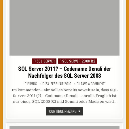
SQL SERVER
SQL SERVER 2008 R2
Posted
in
SQL Server 2011? – Codename Denali der
Nachfolger des SQL Server 2008
ON
FUMUS
23. FEBRUAR 2010
LEAVE A COMMENT
SQL
Im kommenden Jahr soll es bereits soweit sein, dass SQL
SERVER
2011?
Server 2011 (?) – Codename Denali – anrollt. Fraglich ist
–
CODENAME
nur eines. SQL 2008 R2 inkl Gemini oder Madison wird…
DENALI
DER
SQL
CONTINUE READING
NACHFOLGER
SERVER
DES
SQL
2011?
SERVER
–
2008
CODENAME