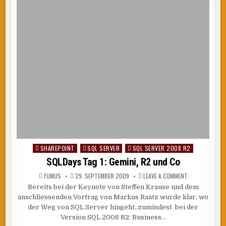
DENALI
DER
NACHFOLGER
DES
SQL
SERVER
2008
SHAREPOINT
SQL SERVER
SQL SERVER 2008 R2
Posted
in
SQLDays Tag 1: Gemini, R2 und Co
ON
FUMUS
29. SEPTEMBER 2009
LEAVE A COMMENT
SQLDAYS
Bereits bei der Keynote von Steffen Krause und dem
TAG
1:
anschliessenden Vortrag von Markus Raatz wurde klar, wo
GEMINI,
R2
der Weg von SQL Server hingeht..zumindest bei der
UND
Version SQL 2008 R2: Business…
CO