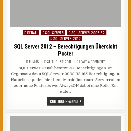
DENALI
SQL SERVER
SQL SERVER 2008 R2
Posted
SQL SERVER 2012
in
SQL Server 2012 – Berechtigungen Übersicht
Poster
ON
FUMUS
31. AUGUST 2011
LEAVE A COMMENT
SQL
SQL Server Denali besitzt 214 Berechtigungen. Im
SERVER
2012
Gegensatz dazu SQL Server 2008 R2 195 Berechtigungen.
–
BERECHTIGUNGEN
Natürlich spielen hier benutzerdefinierbare Serverrollen
ÜBERSICHT
oder neue Features wie AlwaysON dabei eine Rolle. Ein
POSTER
gute…
SQL
CONTINUE READING
SERVER
2012
–
BERECHTIGUNGEN
ÜBERSICHT
POSTER