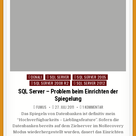
DENALI
SQL SERVER
SQL SERVER 2005
Posted
SQL SERVER 2008 R2
SQL SERVER 2012
in
SQL Server – Problem beim Einrichten der
Spiegelung
ZU
FUMUS
27. JULI 2011
1 KOMMENTAR
SQL
Das Spiegeln von Datenbanken ist definitiv mein
SERVER
–
“Hochverfügbarkeits – Lieblingsfeature”. Sofern die
PROBLEM
BEIM
Datenbanken bereits auf dem Zielserver im NoRecovery
EINRICHTEN
Modus wiederhergestellt wurden, dauert das Einrichten
DER
SPIEGELUNG