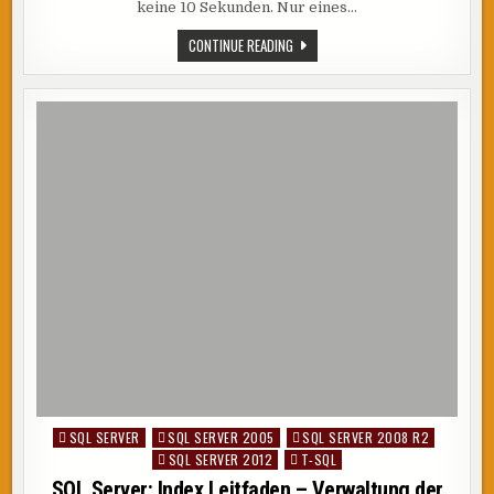
keine 10 Sekunden. Nur eines…
SQL
CONTINUE READING
SERVER
–
PROBLEM
BEIM
EINRICHTEN
DER
SPIEGELUNG
SQL SERVER
SQL SERVER 2005
SQL SERVER 2008 R2
Posted
SQL SERVER 2012
T-SQL
in
SQL Server: Index Leitfaden – Verwaltung der