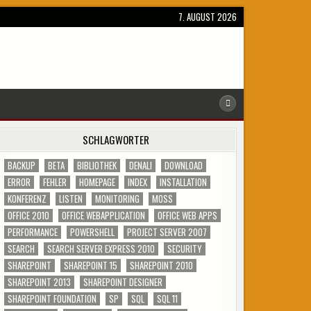
7. AUGUST 2026
SCHLAGWÖRTER
BACKUP
BETA
BIBLIOTHEK
DENALI
DOWNLOAD
ERROR
FEHLER
HOMEPAGE
INDEX
INSTALLATION
KONFERENZ
LISTEN
MONITORING
MOSS
OFFICE 2010
OFFICE WEBAPPLICATION
OFFICE WEB APPS
PERFORMANCE
POWERSHELL
PROJECT SERVER 2007
SEARCH
SEARCH SERVER EXPRESS 2010
SECURITY
SHAREPOINT
SHAREPOINT 15
SHAREPOINT 2010
SHAREPOINT 2013
SHAREPOINT DESIGNER
SHAREPOINT FOUNDATION
SP
SQL
SQL 11