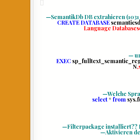
—
SemantikDb DB extrahieren (10
CREATE
DATABASE
semantics
Language Databases
—
un
EXEC
sp_fulltext_semantic_reg
N
‚
—
Welche Spra
select
*
from
sys.
—
Filterpackage installiert?? 
—
Aktivieren de