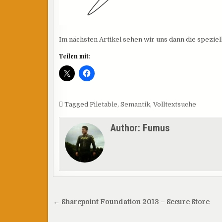
Im nächsten Artikel sehen wir uns dann die spezi
Teilen mit:
Tagged
Filetable
,
Semantik
,
Volltextsuche
Author:
Fumus
Beitragsnavigation
← Sharepoint Foundation 2013 – Secure Store