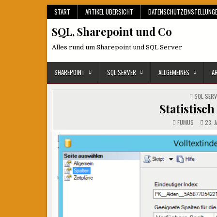
Skip
START
ARTIKEL ÜBERSICHT
DATENSCHUTZEINSTELLUNG
to
SQL, Sharepoint und Co
content
Alles rund um Sharepoint und SQL Server
SHAREPOINT
SQL SERVER
ALLGEMEINES
A
POSTED
SQL SERV
IN
Statistisc
FUMUS
23. 