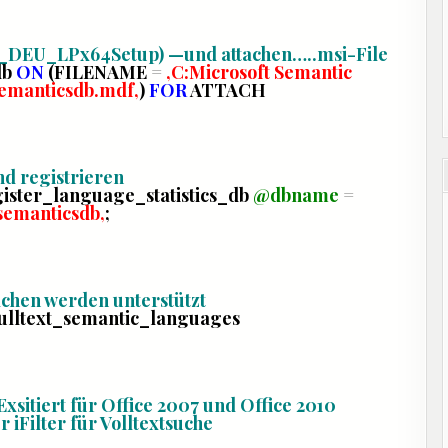
31_DEU_LPx64Setup)
—
und attachen…..msi-File
db
ON
(FILENAME
=
‚
C:Microsoft Semantic
emanticsdb.mdf
‚
)
FOR
ATTACH
d registrieren
ister_language_statistics_db
@dbname
=
semanticsdb
‚
;
chen werden unterstützt
fulltext_semantic_languages
Exsitiert für Office 2007 und Office 2010
r iFilter für Volltextsuche