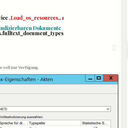
vice
‚
Load_os_resources
‚
,
1
 indizierbaren Dokumente
s.fulltext_document_types
e voll zur Verfügung.