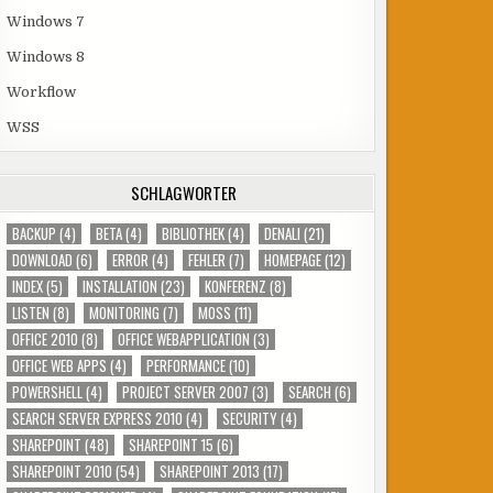
Windows 7
Windows 8
Workflow
WSS
SCHLAGWÖRTER
BACKUP
(4)
BETA
(4)
BIBLIOTHEK
(4)
DENALI
(21)
DOWNLOAD
(6)
ERROR
(4)
FEHLER
(7)
HOMEPAGE
(12)
INDEX
(5)
INSTALLATION
(23)
KONFERENZ
(8)
LISTEN
(8)
MONITORING
(7)
MOSS
(11)
OFFICE 2010
(8)
OFFICE WEBAPPLICATION
(3)
OFFICE WEB APPS
(4)
PERFORMANCE
(10)
POWERSHELL
(4)
PROJECT SERVER 2007
(3)
SEARCH
(6)
SEARCH SERVER EXPRESS 2010
(4)
SECURITY
(4)
SHAREPOINT
(48)
SHAREPOINT 15
(6)
SHAREPOINT 2010
(54)
SHAREPOINT 2013
(17)