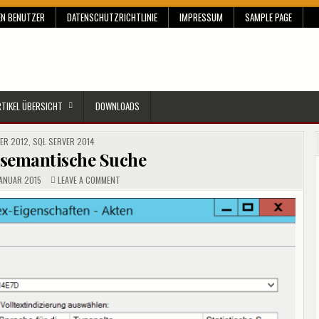
EN BENUTZER
DATENSCHUTZRICHTLINIE
IMPRESSUM
SAMPLE PAGE
RTIKEL ÜBERSICHT
DOWNLOADS
ER 2012
,
SQL SERVER 2014
h semantische Suche
ON
JANUAR 2015
LEAVE A COMMENT
STATISTISCH
SEMANTISCHE
SUCHE