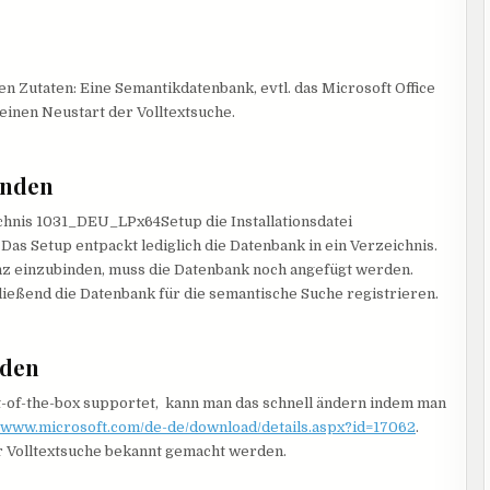
n Zutaten: Eine Semantikdatenbank, evtl. das Microsoft Office
 einen Neustart der Volltextsuche.
inden
chnis 1031_DEU_LPx64Setup die Installationsdatei
as Setup entpackt lediglich die Datenbank in ein Verzeichnis.
nz einzubinden, muss die Datenbank noch angefügt werden.
ießend die Datenbank für die semantische Suche registrieren.
nden
t-of-the-box supportet, kann man das schnell ändern indem man
//www.microsoft.com/de-de/download/details.aspx?id=17062
.
er Volltextsuche bekannt gemacht werden.