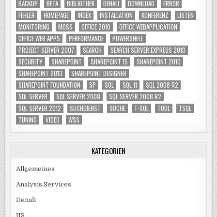
BACKUP
BETA
BIBLIOTHEK
DENALI
DOWNLOAD
ERROR
FEHLER
HOMEPAGE
INDEX
INSTALLATION
KONFERENZ
LISTEN
MONITORING
MOSS
OFFICE 2010
OFFICE WEBAPPLICATION
OFFICE WEB APPS
PERFORMANCE
POWERSHELL
PROJECT SERVER 2007
SEARCH
SEARCH SERVER EXPRESS 2010
SECURITY
SHAREPOINT
SHAREPOINT 15
SHAREPOINT 2010
SHAREPOINT 2013
SHAREPOINT DESIGNER
SHAREPOINT FOUNDATION
SP
SQL
SQL 11
SQL 2008 R2
SQL SERVER
SQL SERVER 2008
SQL SERVER 2008 R2
SQL SERVER 2012
SUCHDIENST
SUCHE
T-SQL
TOOL
TSQL
TUNING
VIDEO
WSS
KATEGORIEN
Allgemeines
Analysis Services
Denali
IIS