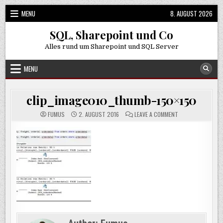
Skip
MENU
8. AUGUST 2026
to
content
SQL, Sharepoint und Co
Alles rund um Sharepoint und SQL Server
MENU
clip_image010_thumb-150×150
ON
FUMUS
2. AUGUST 2016
LEAVE A COMMENT
CLIP_IMAGE010_T
150×150