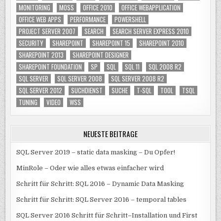
MONITORING
MOSS
OFFICE 2010
OFFICE WEBAPPLICATION
OFFICE WEB APPS
PERFORMANCE
POWERSHELL
PROJECT SERVER 2007
SEARCH
SEARCH SERVER EXPRESS 2010
SECURITY
SHAREPOINT
SHAREPOINT 15
SHAREPOINT 2010
SHAREPOINT 2013
SHAREPOINT DESIGNER
SHAREPOINT FOUNDATION
SP
SQL
SQL 11
SQL 2008 R2
SQL SERVER
SQL SERVER 2008
SQL SERVER 2008 R2
SQL SERVER 2012
SUCHDIENST
SUCHE
T-SQL
TOOL
TSQL
TUNING
VIDEO
WSS
NEUESTE BEITRÄGE
SQL Server 2019 – static data masking – Du Opfer!
MinRole – Oder wie alles etwas einfacher wird
Schritt für Schritt: SQL 2016 – Dynamic Data Masking
Schritt für Schritt: SQL Server 2016 – temporal tables
SQL Server 2016 Schritt für Schritt–Installation und First