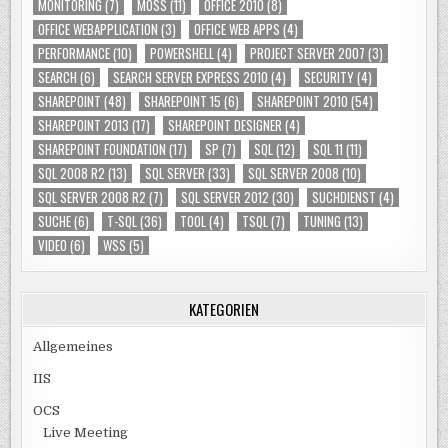
MONITORING
(7)
MOSS
(11)
OFFICE 2010
(8)
OFFICE WEBAPPLICATION
(3)
OFFICE WEB APPS
(4)
PERFORMANCE
(10)
POWERSHELL
(4)
PROJECT SERVER 2007
(3)
SEARCH
(6)
SEARCH SERVER EXPRESS 2010
(4)
SECURITY
(4)
SHAREPOINT
(48)
SHAREPOINT 15
(6)
SHAREPOINT 2010
(54)
SHAREPOINT 2013
(17)
SHAREPOINT DESIGNER
(4)
SHAREPOINT FOUNDATION
(17)
SP
(7)
SQL
(12)
SQL 11
(11)
SQL 2008 R2
(13)
SQL SERVER
(33)
SQL SERVER 2008
(10)
SQL SERVER 2008 R2
(7)
SQL SERVER 2012
(30)
SUCHDIENST
(4)
SUCHE
(6)
T-SQL
(36)
TOOL
(4)
TSQL
(7)
TUNING
(13)
VIDEO
(6)
WSS
(5)
KATEGORIEN
Allgemeines
IIS
OCS
Live Meeting