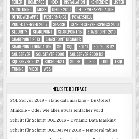
FEHLER
HOMEPAGE
INDEX
INSTALLATION
KONFERENZ
LISTEN
MONITORING
MOSS
OFFICE 2010
OFFICE WEBAPPLICATION
OFFICE WEB APPS
PERFORMANCE
POWERSHELL
PROJECT SERVER 2007
SEARCH
SEARCH SERVER EXPRESS 2010
SECURITY
SHAREPOINT
SHAREPOINT 15
SHAREPOINT 2010
SHAREPOINT 2013
SHAREPOINT DESIGNER
SHAREPOINT FOUNDATION
SP
SQL
SQL 11
SQL 2008 R2
SQL SERVER
SQL SERVER 2008
SQL SERVER 2008 R2
SQL SERVER 2012
SUCHDIENST
SUCHE
T-SQL
TOOL
TSQL
TUNING
VIDEO
WSS
NEUESTE BEITRÄGE
SQL Server 2019 – static data masking – Du Opfer!
MinRole – Oder wie alles etwas einfacher wird
Schritt für Schritt: SQL 2016 – Dynamic Data Masking
Schritt für Schritt: SQL Server 2016 – temporal tables