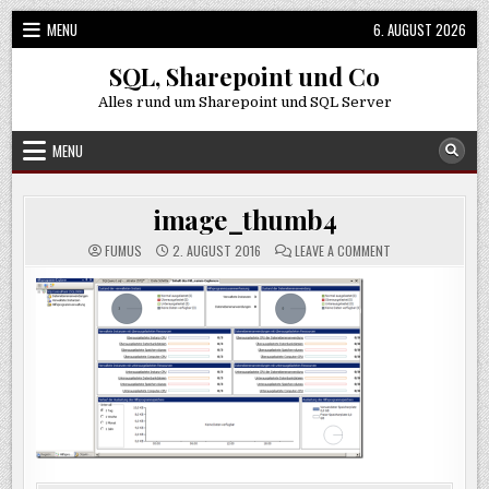
Skip
MENU
6. AUGUST 2026
to
content
SQL, Sharepoint und Co
Alles rund um Sharepoint und SQL Server
MENU
image_thumb4
ON
FUMUS
2. AUGUST 2016
LEAVE A COMMENT
IMAGE_THUMB4