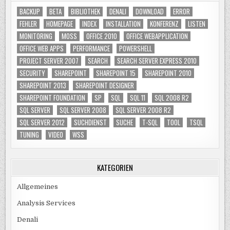
BACKUP
BETA
BIBLIOTHEK
DENALI
DOWNLOAD
ERROR
FEHLER
HOMEPAGE
INDEX
INSTALLATION
KONFERENZ
LISTEN
MONITORING
MOSS
OFFICE 2010
OFFICE WEBAPPLICATION
OFFICE WEB APPS
PERFORMANCE
POWERSHELL
PROJECT SERVER 2007
SEARCH
SEARCH SERVER EXPRESS 2010
SECURITY
SHAREPOINT
SHAREPOINT 15
SHAREPOINT 2010
SHAREPOINT 2013
SHAREPOINT DESIGNER
SHAREPOINT FOUNDATION
SP
SQL
SQL 11
SQL 2008 R2
SQL SERVER
SQL SERVER 2008
SQL SERVER 2008 R2
SQL SERVER 2012
SUCHDIENST
SUCHE
T-SQL
TOOL
TSQL
TUNING
VIDEO
WSS
KATEGORIEN
Allgemeines
Analysis Services
Denali