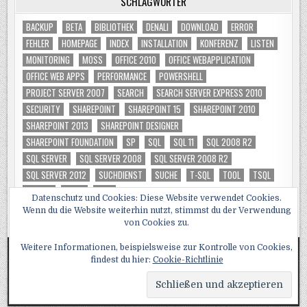
SCHLAGWÖRTER
BACKUP
BETA
BIBLIOTHEK
DENALI
DOWNLOAD
ERROR
FEHLER
HOMEPAGE
INDEX
INSTALLATION
KONFERENZ
LISTEN
MONITORING
MOSS
OFFICE 2010
OFFICE WEBAPPLICATION
OFFICE WEB APPS
PERFORMANCE
POWERSHELL
PROJECT SERVER 2007
SEARCH
SEARCH SERVER EXPRESS 2010
SECURITY
SHAREPOINT
SHAREPOINT 15
SHAREPOINT 2010
SHAREPOINT 2013
SHAREPOINT DESIGNER
SHAREPOINT FOUNDATION
SP
SQL
SQL 11
SQL 2008 R2
SQL SERVER
SQL SERVER 2008
SQL SERVER 2008 R2
SQL SERVER 2012
SUCHDIENST
SUCHE
T-SQL
TOOL
TSQL
TUNING
VIDEO
WSS
Datenschutz und Cookies: Diese Website verwendet Cookies.
Wenn du die Website weiterhin nutzt, stimmst du der Verwendung
von Cookies zu.
Weitere Informationen, beispielsweise zur Kontrolle von Cookies,
findest du hier:
Cookie-Richtlinie
Copyright © 2026 SQL, Sharepoint und Co
Design by ThemesDNA.com