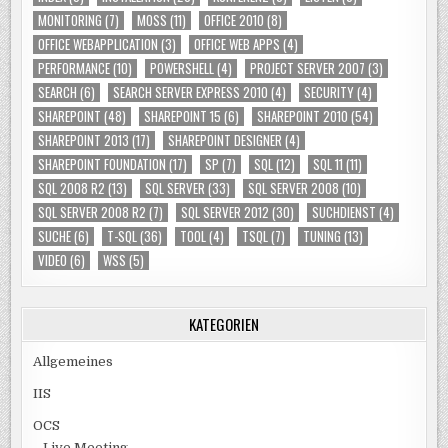
MONITORING
(7)
MOSS
(11)
OFFICE 2010
(8)
OFFICE WEBAPPLICATION
(3)
OFFICE WEB APPS
(4)
PERFORMANCE
(10)
POWERSHELL
(4)
PROJECT SERVER 2007
(3)
SEARCH
(6)
SEARCH SERVER EXPRESS 2010
(4)
SECURITY
(4)
SHAREPOINT
(48)
SHAREPOINT 15
(6)
SHAREPOINT 2010
(54)
SHAREPOINT 2013
(17)
SHAREPOINT DESIGNER
(4)
SHAREPOINT FOUNDATION
(17)
SP
(7)
SQL
(12)
SQL 11
(11)
SQL 2008 R2
(13)
SQL SERVER
(33)
SQL SERVER 2008
(10)
SQL SERVER 2008 R2
(7)
SQL SERVER 2012
(30)
SUCHDIENST
(4)
SUCHE
(6)
T-SQL
(36)
TOOL
(4)
TSQL
(7)
TUNING
(13)
VIDEO
(6)
WSS
(5)
KATEGORIEN
Allgemeines
IIS
OCS
Live Meeting