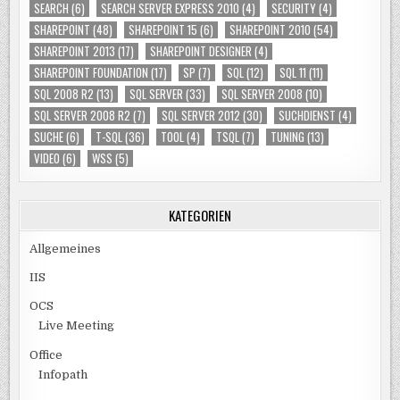
SEARCH
(6)
SEARCH SERVER EXPRESS 2010
(4)
SECURITY
(4)
SHAREPOINT
(48)
SHAREPOINT 15
(6)
SHAREPOINT 2010
(54)
SHAREPOINT 2013
(17)
SHAREPOINT DESIGNER
(4)
SHAREPOINT FOUNDATION
(17)
SP
(7)
SQL
(12)
SQL 11
(11)
SQL 2008 R2
(13)
SQL SERVER
(33)
SQL SERVER 2008
(10)
SQL SERVER 2008 R2
(7)
SQL SERVER 2012
(30)
SUCHDIENST
(4)
SUCHE
(6)
T-SQL
(36)
TOOL
(4)
TSQL
(7)
TUNING
(13)
VIDEO
(6)
WSS
(5)
KATEGORIEN
Allgemeines
IIS
OCS
Live Meeting
Office
Infopath