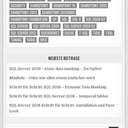
SECURITY
SHAREPOINT
SHAREPOINT 15
SHAREPOINT 2010
SHAREPOINT 2013
SHAREPOINT DESIGNER
SHAREPOINT FOUNDATION
SP
SQL
SQL 11
SQL 2008 R2
SQL SERVER
SQL SERVER 2008
SQL SERVER 2008 R2
SQL SERVER 2012
SUCHDIENST
SUCHE
T-SQL
TOOL
TSQL
TUNING
VIDEO
WSS
NEUESTE BEITRÄGE
SQL Server 2019 – static data masking – Du Opfer!
MinRole – Oder wie alles etwas einfacher wird
Schritt für Schritt: SQL 2016 – Dynamic Data Masking
Schritt für Schritt: SQL Server 2016 – temporal tables
SQL Server 2016 Schritt für Schritt–Installation und First
Look