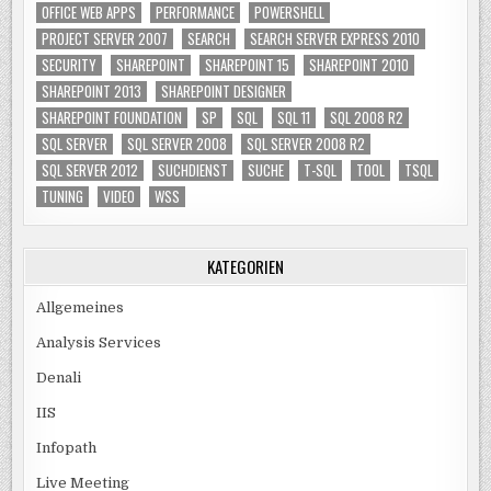
OFFICE WEB APPS
PERFORMANCE
POWERSHELL
PROJECT SERVER 2007
SEARCH
SEARCH SERVER EXPRESS 2010
SECURITY
SHAREPOINT
SHAREPOINT 15
SHAREPOINT 2010
SHAREPOINT 2013
SHAREPOINT DESIGNER
SHAREPOINT FOUNDATION
SP
SQL
SQL 11
SQL 2008 R2
SQL SERVER
SQL SERVER 2008
SQL SERVER 2008 R2
SQL SERVER 2012
SUCHDIENST
SUCHE
T-SQL
TOOL
TSQL
TUNING
VIDEO
WSS
KATEGORIEN
Allgemeines
Analysis Services
Denali
IIS
Infopath
Live Meeting