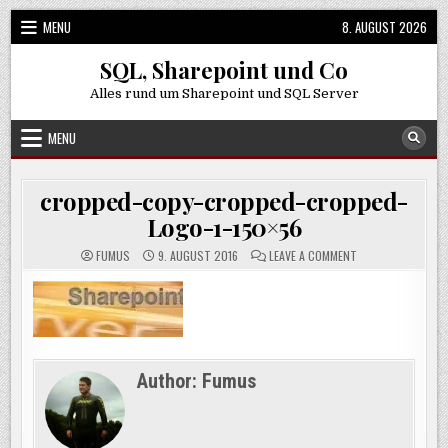
Skip
MENU
8. AUGUST 2026
to
content
SQL, Sharepoint und Co
Alles rund um Sharepoint und SQL Server
MENU
cropped-copy-cropped-cropped-
Logo-1-150×56
ON
FUMUS
9. AUGUST 2016
LEAVE A COMMENT
CROPPED-
COPY-
CROPPED-
CROPPED-
LOGO-
1-
150×56
Author:
Fumus