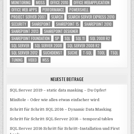
MONITORING
MOSS
OFFICE 2010
OFFICE WEBAPPLICATION
OFFICE WEB APPS
PERFORMANCE
POWERSHELL
PROJECT SERVER 2007
SEARCH
SEARCH SERVER EXPRESS 2010
SECURITY
SHAREPOINT
SHAREPOINT 15
SHAREPOINT 2010
SHAREPOINT 2013
SHAREPOINT DESIGNER
SHAREPOINT FOUNDATION
SP
SQL
SQL 11
SQL 2008 R2
SQL SERVER
SQL SERVER 2008
SQL SERVER 2008 R2
SQL SERVER 2012
SUCHDIENST
SUCHE
T-SQL
TOOL
TSQL
TUNING
VIDEO
WSS
NEUESTE BEITRÄGE
SQL Server 2019 – static data masking – Du Opfer!
MinRole – Oder wie alles etwas einfacher wird
Schritt für Schritt: SQL 2016 – Dynamic Data Masking
Schritt für Schritt: SQL Server 2016 – temporal tables
SQL Server 2016 Schritt für Schritt–Installation und First