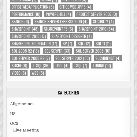
OFFICE WEBAPPLICATION
(3)
OFFICE WEB APPS
(4)
PERFORMANCE
(10)
POWERSHELL
(4)
PROJECT SERVER 2007
(3)
SEARCH
(6)
SEARCH SERVER EXPRESS 2010
(4)
SECURITY
(4)
SHAREPOINT
(48)
SHAREPOINT 15
(6)
SHAREPOINT 2010
(54)
SHAREPOINT 2013
(17)
SHAREPOINT DESIGNER
(4)
SHAREPOINT FOUNDATION
(17)
SP
(7)
SQL
(12)
SQL 11
(11)
SQL 2008 R2
(13)
SQL SERVER
(33)
SQL SERVER 2008
(10)
SQL SERVER 2008 R2
(7)
SQL SERVER 2012
(30)
SUCHDIENST
(4)
SUCHE
(6)
T-SQL
(36)
TOOL
(4)
TSQL
(7)
TUNING
(13)
VIDEO
(6)
WSS
(5)
KATEGORIEN
Allgemeines
IIS
OCS
Live Meeting