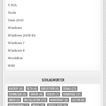
T-SQL
Tools
Visio 2010
Windows
Windows 2008 R2
Windows 7
Windows 8
Workflow
WSS
SCHLAGWÖRTER
BACKUP
(4)
BETA
(4)
BIBLIOTHEK
(4)
DENALI
(21)
DOWNLOAD
(6)
ERROR
(4)
FEHLER
(7)
HOMEPAGE
(12)
INDEX
(5)
INSTALLATION
(23)
KONFERENZ
(8)
LISTEN
(8)
MONITORING
(7)
MOSS
(11)
OFFICE 2010
(8)