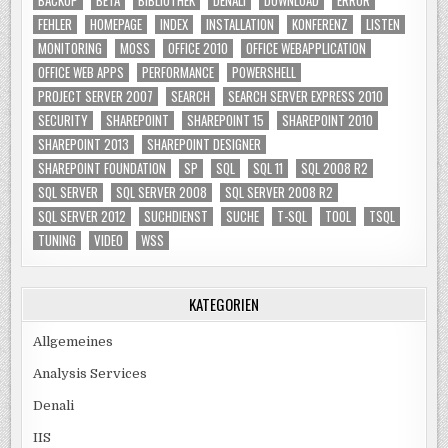
FEHLER
HOMEPAGE
INDEX
INSTALLATION
KONFERENZ
LISTEN
MONITORING
MOSS
OFFICE 2010
OFFICE WEBAPPLICATION
OFFICE WEB APPS
PERFORMANCE
POWERSHELL
PROJECT SERVER 2007
SEARCH
SEARCH SERVER EXPRESS 2010
SECURITY
SHAREPOINT
SHAREPOINT 15
SHAREPOINT 2010
SHAREPOINT 2013
SHAREPOINT DESIGNER
SHAREPOINT FOUNDATION
SP
SQL
SQL 11
SQL 2008 R2
SQL SERVER
SQL SERVER 2008
SQL SERVER 2008 R2
SQL SERVER 2012
SUCHDIENST
SUCHE
T-SQL
TOOL
TSQL
TUNING
VIDEO
WSS
KATEGORIEN
Allgemeines
Analysis Services
Denali
IIS