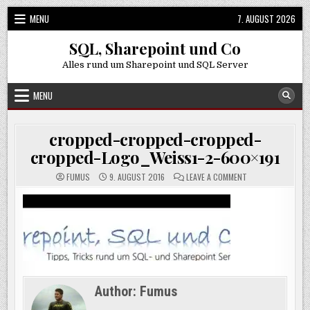
Skip
MENU
7. AUGUST 2026
to
content
SQL, Sharepoint und Co
Alles rund um Sharepoint und SQL Server
MENU
cropped-cropped-cropped-
cropped-Logo_Weiss1-2-600×191
ON
FUMUS
9. AUGUST 2016
LEAVE A COMMENT
CROPPED-
CROPPED-
CROPPED-
CROPPED-
LOGO_WEISS1-
2-
600×191
Author:
Fumus